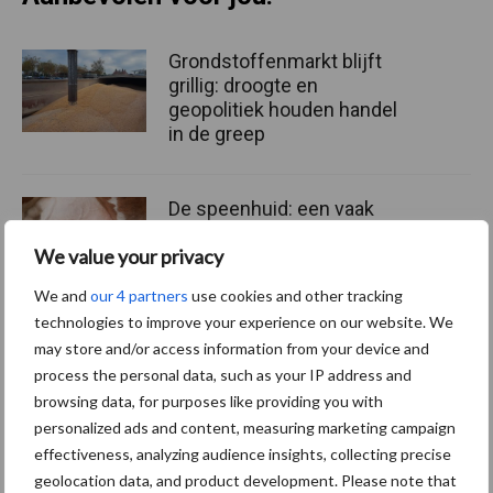
Grondstoffenmarkt blijft
grillig: droogte en
geopolitiek houden handel
in de greep
De speenhuid: een vaak
onderschatte risicofactor
We value your privacy
voor mastitis
We and
our 4 partners
use cookies and other tracking
technologies to improve your experience on our website. We
may store and/or access information from your device and
ForFarmers ziet volume en
process the personal data, such as your IP address and
marktaandeel groeien in
krimpende Nederlandse
browsing data, for purposes like providing you with
markt
personalized ads and content, measuring marketing campaign
effectiveness, analyzing audience insights, collecting precise
geolocation data, and product development. Please note that