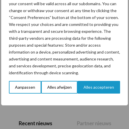
your consent will be valid across all our subdomains. You can
Themapagina's
change or withdraw your consent at any time by clicking the
“Consent Preferences” button at the bottom of your screen.
Diergezondheid
Bemesting
Fokkerij
Melkv
We respect your choices and are committed to providing you
with a transparent and secure browsing experience. The
third-party vendors are processing data for the following
purposes and special features: Store and/or access
information on a device, personalized advertising and content,
Ligbox &
Bedrijfsnieuws
advertising and content measurement, audience research,
Voerhekken
and services development, precise geolocation data, and
identification through device scanning.
Aanpassen
Alles afwijzen
Alles accepteren
Toon meer
Primaire
Recent nieuws
Partner nieuws