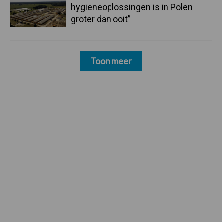
hygieneoplossingen is in Polen
groter dan ooit”
Toon meer
Footer