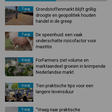
Sidebar
7 aug
Grondstoffenmarkt blijft grillig:
droogte en geopolitiek houden
handel in de greep
7 aug
De speenhuid: een vaak
onderschatte risicofactor voor
mastitis
6 aug
ForFarmers ziet volume en
marktaandeel groeien in krimpende
Nederlandse markt
6 aug
Tien praktische tips voor een
langere levensduur
5 aug
“Vraag naar praktische