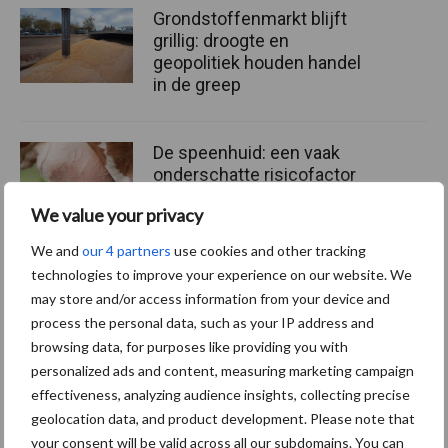
Grondstoffenmarkt blijft
grillig: droogte en
geopolitiek houden handel
in de greep
De speenhuid: een vaak
onderschatte risicofactor
voor mastitis
We value your privacy
We and
our 4 partners
use cookies and other tracking
technologies to improve your experience on our website. We
ForFarmers ziet volume en
may store and/or access information from your device and
marktaandeel groeien in
process the personal data, such as your IP address and
krimpende Nederlandse
browsing data, for purposes like providing you with
markt
personalized ads and content, measuring marketing campaign
effectiveness, analyzing audience insights, collecting precise
geolocation data, and product development. Please note that
Themapagina's
your consent will be valid across all our subdomains. You can