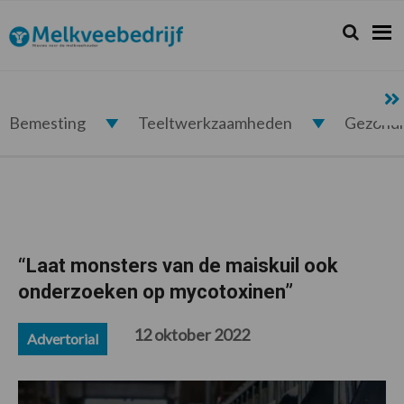
Spring
Door
Spring
Spring
naar
naar
naar
naar
Zoeken...
Zoek
Melkveebedrijf.nl
de
de
de
de
hoofdnavigatie
hoofd
eerste
voettekst
inhoud
sidebar
Bemesting
Teeltwerkzaamheden
Gezond
“Laat monsters van de maiskuil ook
onderzoeken op mycotoxinen”
12 oktober 2022
Advertorial