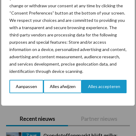
change or withdraw your consent at any time by clicking the
“Consent Preferences” button at the bottom of your screen.
Diergezondheid
Bemesting
Fokkerij
Melkv
We respect your choices and are committed to providing you
with a transparent and secure browsing experience. The
third-party vendors are processing data for the following
purposes and special features: Store and/or access
Ligbox &
information on a device, personalized advertising and content,
Bedrijfsnieuws
Voerhekken
advertising and content measurement, audience research,
and services development, precise geolocation data, and
identification through device scanning.
Aanpassen
Alles afwijzen
Alles accepteren
Toon meer
Primaire
Recent nieuws
Partner nieuws
Sidebar
7 aug
Grondstoffenmarkt blijft grillig: