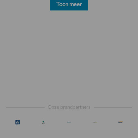
Toon meer
Footer
Onze brandpartners