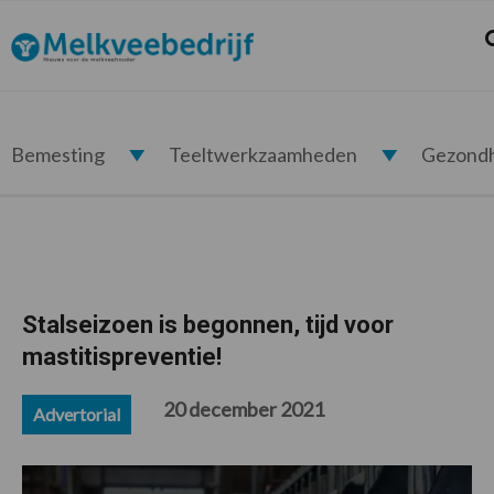
Spring
Door
Spring
Spring
naar
naar
naar
naar
Z
Melkveebedrijf.nl
de
de
de
de
hoofdnavigatie
hoofd
eerste
voettekst
inhoud
sidebar
Bemesting
Teeltwerkzaamheden
Gezond
Stalseizoen is begonnen, tijd voor
mastitispreventie!
20 december 2021
Advertorial