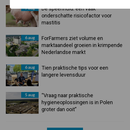
7 aug
De speenhuid: een vaak
onderschatte risicofactor voor
mastitis
6 aug
ForFarmers ziet volume en
marktaandeel groeien in krimpende
Nederlandse markt
6 aug
Tien praktische tips voor een
langere levensduur
5 aug
“Vraag naar praktische
hygieneoplossingen is in Polen
groter dan ooit”