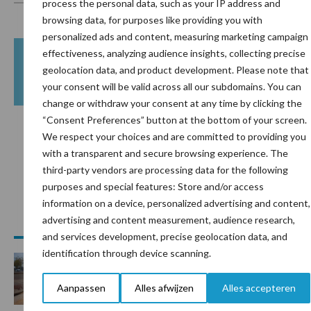
process the personal data, such as your IP address and
browsing data, for purposes like providing you with
personalized ads and content, measuring marketing campaign
effectiveness, analyzing audience insights, collecting precise
Ligbox &
Bedrijfsnieuws
geolocation data, and product development. Please note that
Voerhekken
your consent will be valid across all our subdomains. You can
change or withdraw your consent at any time by clicking the
“Consent Preferences” button at the bottom of your screen.
We respect your choices and are committed to providing you
Toon meer
with a transparent and secure browsing experience. The
third-party vendors are processing data for the following
purposes and special features: Store and/or access
information on a device, personalized advertising and content,
Primaire
Recent nieuws
Partner nieuws
advertising and content measurement, audience research,
and services development, precise geolocation data, and
Sidebar
identification through device scanning.
7 aug
Grondstoffenmarkt blijft grillig:
droogte en geopolitiek houden
Aanpassen
Alles afwijzen
Alles accepteren
handel in de greep