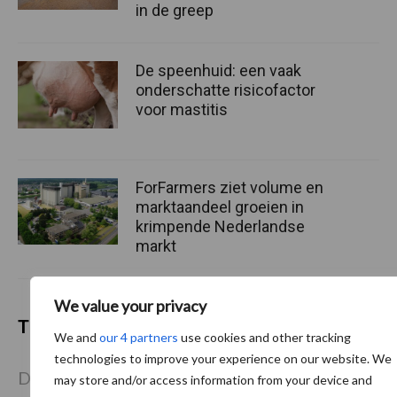
in de greep
De speenhuid: een vaak
onderschatte risicofactor
voor mastitis
ForFarmers ziet volume en
marktaandeel groeien in
krimpende Nederlandse
markt
We value your privacy
Themapagina's
We and
our 4 partners
use cookies and other tracking
technologies to improve your experience on our website. We
Diergezondheid
Bemesting
Fokkerij
Melkv
may store and/or access information from your device and