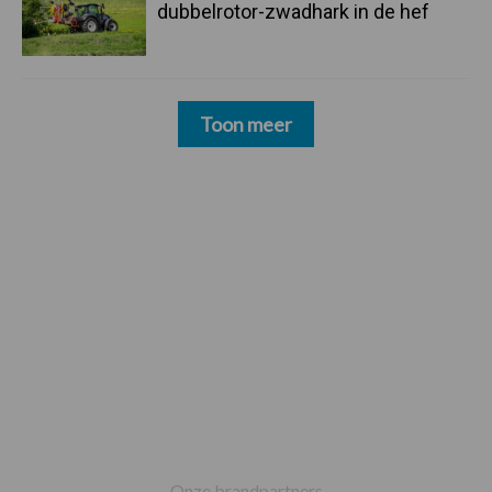
dubbelrotor-zwadhark in de hef
Toon meer
Footer
Onze brandpartners