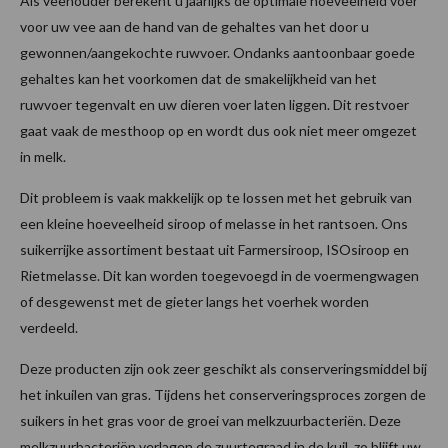
Als veehouder berekent u jaarlijks de optimale hoeveelheid voer
voor uw vee aan de hand van de gehaltes van het door u
gewonnen/aangekochte ruwvoer. Ondanks aantoonbaar goede
gehaltes kan het voorkomen dat de smakelijkheid van het
ruwvoer tegenvalt en uw dieren voer laten liggen. Dit restvoer
gaat vaak de mesthoop op en wordt dus ook niet meer omgezet
in melk.
Dit probleem is vaak makkelijk op te lossen met het gebruik van
een kleine hoeveelheid siroop of melasse in het rantsoen. Ons
suikerrijke assortiment bestaat uit Farmersiroop, ISOsiroop en
Rietmelasse. Dit kan worden toegevoegd in de voermengwagen
of desgewenst met de gieter langs het voerhek worden
verdeeld.
Deze producten zijn ook zeer geschikt als conserveringsmiddel bij
het inkuilen van gras. Tijdens het conserveringsproces zorgen de
suikers in het gras voor de groei van melkzuurbacteriën. Deze
melkzuurbacteriën verlagen de zuurtegraad in de kuil, zo blijft uw