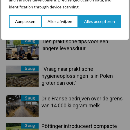
Sidebar
identification through device scanning.
6 aug
ForFarmers ziet volume en
marktaandeel groeien in krimpende
Aanpassen
Alles afwijzen
Alles accepteren
Nederlandse markt
6 aug
Tien praktische tips voor een
langere levensduur
5 aug
“Vraag naar praktische
hygieneoplossingen is in Polen
groter dan ooit”
5 aug
Drie Franse bedrijven over de grens
van 14.000 kilogram melk
3 aug
Pöttinger introduceert compacte