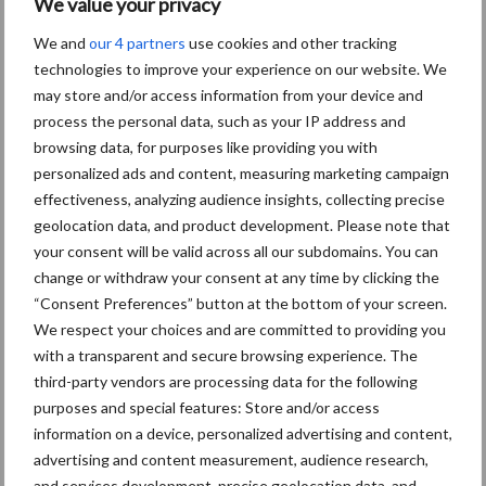
We value your privacy
Themapagina's
We and
our 4 partners
use cookies and other tracking
technologies to improve your experience on our website. We
Diergezondheid
Bemesting
Fokkerij
Melkv
may store and/or access information from your device and
process the personal data, such as your IP address and
browsing data, for purposes like providing you with
personalized ads and content, measuring marketing campaign
effectiveness, analyzing audience insights, collecting precise
Ligbox &
Bedrijfsnieuws
geolocation data, and product development. Please note that
Voerhekken
your consent will be valid across all our subdomains. You can
change or withdraw your consent at any time by clicking the
“Consent Preferences” button at the bottom of your screen.
We respect your choices and are committed to providing you
with a transparent and secure browsing experience. The
Toon meer
third-party vendors are processing data for the following
purposes and special features: Store and/or access
information on a device, personalized advertising and content,
Primaire
advertising and content measurement, audience research,
Recent nieuws
Partner nieuws
and services development, precise geolocation data, and