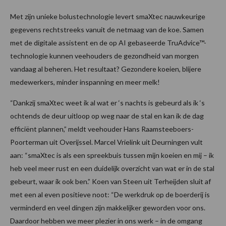
Met zijn unieke bolustechnologie levert smaXtec nauwkeurige
gegevens rechtstreeks vanuit de netmaag van de koe. Samen
met de digitale assistent en de op AI gebaseerde TruAdvice™-
technologie kunnen veehouders de gezondheid van morgen
vandaag al beheren. Het resultaat? Gezondere koeien, blijere
medewerkers, minder inspanning en meer melk!
“Dankzij smaXtec weet ik al wat er ‘s nachts is gebeurd als ik ‘s
ochtends de deur uitloop op weg naar de stal en kan ik de dag
efficiënt plannen,” meldt veehouder Hans Raamsteeboers-
Poorterman uit Overijssel. Marcel Vrielink uit Deurningen vult
aan: “smaXtec is als een spreekbuis tussen mijn koeien en mij – ik
heb veel meer rust en een duidelijk overzicht van wat er in de stal
gebeurt, waar ik ook ben.” Koen van Steen uit Terheijden sluit af
met een al even positieve noot: “De werkdruk op de boerderij is
verminderd en veel dingen zijn makkelijker geworden voor ons.
Daardoor hebben we meer plezier in ons werk – in de omgang