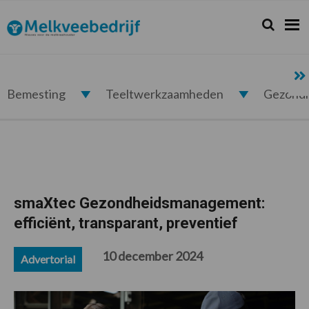
Spring
Door
Spring
Spring
naar
naar
naar
naar
Zoeken...
Zoek
Melkveebedrijf.nl
de
de
de
de
hoofdnavigatie
hoofd
eerste
voettekst
inhoud
sidebar
Bemesting
Teeltwerkzaamheden
Gezond
smaXtec Gezondheidsmanagement:
efficiënt, transparant, preventief
10 december 2024
Advertorial