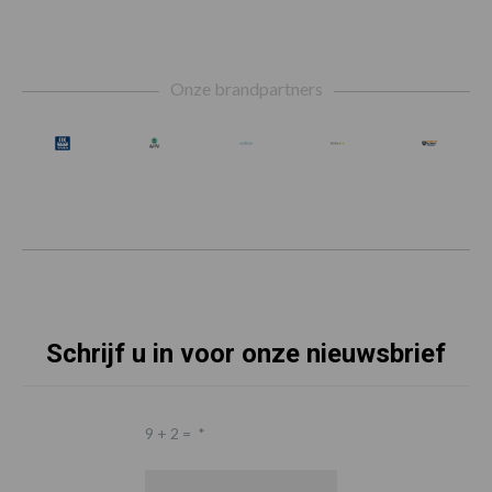
Footer
Onze brandpartners
Schrijf u in voor onze nieuwsbrief
9 + 2 =
*