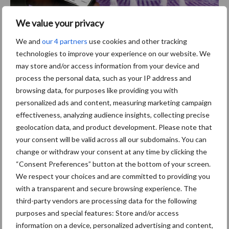
We value your privacy
Aanbevolen voor jou!
We and
our 4 partners
use cookies and other tracking
technologies to improve your experience on our website. We
Grondstoffenmarkt blijft
may store and/or access information from your device and
grillig: droogte en
process the personal data, such as your IP address and
geopolitiek houden handel
browsing data, for purposes like providing you with
in de greep
personalized ads and content, measuring marketing campaign
effectiveness, analyzing audience insights, collecting precise
geolocation data, and product development. Please note that
De speenhuid: een vaak
your consent will be valid across all our subdomains. You can
onderschatte risicofactor
change or withdraw your consent at any time by clicking the
voor mastitis
“Consent Preferences” button at the bottom of your screen.
We respect your choices and are committed to providing you
with a transparent and secure browsing experience. The
ForFarmers ziet volume en
third-party vendors are processing data for the following
marktaandeel groeien in
purposes and special features: Store and/or access
krimpende Nederlandse
information on a device, personalized advertising and content,