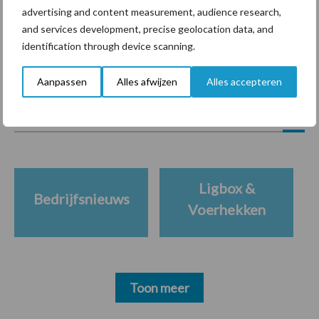
markt
advertising and content measurement, audience research,
and services development, precise geolocation data, and
identification through device scanning.
Themapagina's
Aanpassen
Alles afwijzen
Alles accepteren
Diergezondheid
Bemesting
Fokkerij
Melkv
Ligbox &
Bedrijfsnieuws
Voerhekken
Toon meer