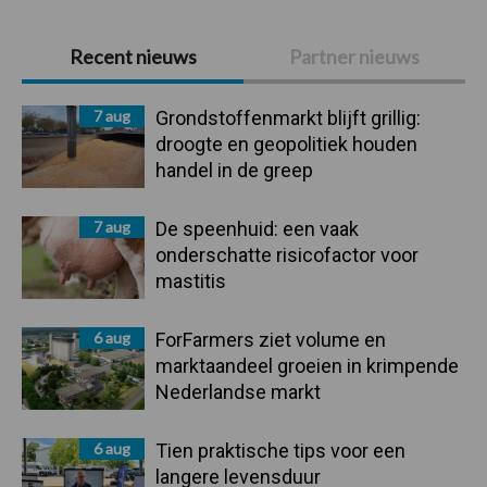
Primaire
Recent nieuws
Partner nieuws
Sidebar
7 aug
Grondstoffenmarkt blijft grillig:
droogte en geopolitiek houden
handel in de greep
7 aug
De speenhuid: een vaak
onderschatte risicofactor voor
mastitis
6 aug
ForFarmers ziet volume en
marktaandeel groeien in krimpende
Nederlandse markt
6 aug
Tien praktische tips voor een
langere levensduur