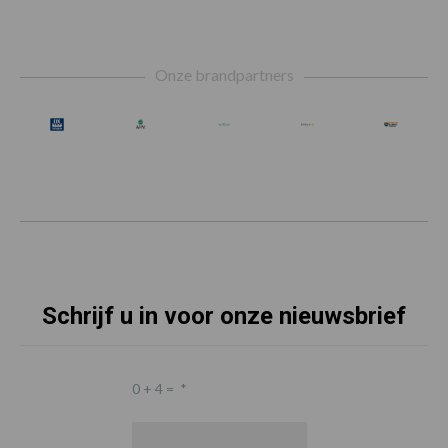
Footer
Onze brandpartners
Schrijf u in voor onze nieuwsbrief
0 + 4 =
*