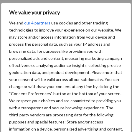
We value your privacy
Primaire
Recent nieuws
Partner nieuws
We and
our 4 partners
use cookies and other tracking
Sidebar
technologies to improve your experience on our website. We
6 aug
Tien praktische tips voor een
may store and/or access information from your device and
langere levensduur
process the personal data, such as your IP address and
browsing data, for purposes like providing you with
personalized ads and content, measuring marketing campaign
5 aug
“Vraag naar praktische
effectiveness, analyzing audience insights, collecting precise
hygieneoplossingen is in Polen
geolocation data, and product development. Please note that
groter dan ooit”
your consent will be valid across all our subdomains. You can
change or withdraw your consent at any time by clicking the
5 aug
Drie Franse bedrijven over de grens
“Consent Preferences” button at the bottom of your screen.
van 14.000 kilogram melk
We respect your choices and are committed to providing you
with a transparent and secure browsing experience. The
third-party vendors are processing data for the following
3 aug
Pöttinger introduceert compacte
purposes and special features: Store and/or access
dubbelrotor-zwadhark in de hef
information on a device, personalized advertising and content,