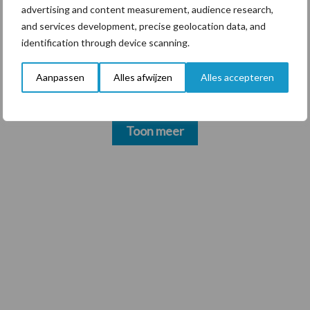
advertising and content measurement, audience research,
and services development, precise geolocation data, and
3 aug
Voorkeur voor eigen mechanisatie:
identification through device scanning.
zelf doen waar het kan, uitbesteden
waar het moet
Aanpassen
Alles afwijzen
Alles accepteren
Toon meer