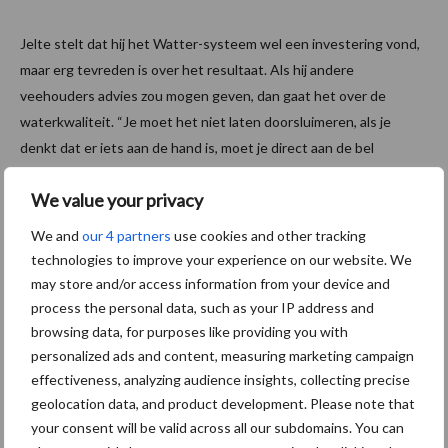
Jelte stelt dat hij het Watter-systeem wel een investering vond,
maar erg tevreden is over het resultaat. Als hij andere
veehouders advies zou mogen geven, dan gaat het over de
waterkwaliteit. “Je moet het niet laten doorsluimeren, als je
denkt dat er iets aan de hand is, moet je direct aan de bel
trekken. Bij ons was dat hetzelfde verhaal.” Hij vindt dat water
We value your privacy
een onderschat probleem is. “Door deze machine weet je zeker
dat je schoon water hebt.” stelt hij. Leijenaar heeft ook nog
We and
our 4 partners
use cookies and other tracking
plannen liggen voor een drinkwatervoorziening in de weide. “Nu
technologies to improve your experience on our website. We
drinken de koeien uit de sloot en daar heb je geen controle over.
may store and/or access information from your device and
Je weet nooit wat erin zit. Met de voorziening heb ik daar veel
process the personal data, such as your IP address and
meer grip op.”
browsing data, for purposes like providing you with
personalized ads and content, measuring marketing campaign
In 2023 nog met 36% MIA en 75%
effectiveness, analyzing audience insights, collecting precise
geolocation data, and product development. Please note that
Vamil?
your consent will be valid across all our subdomains. You can