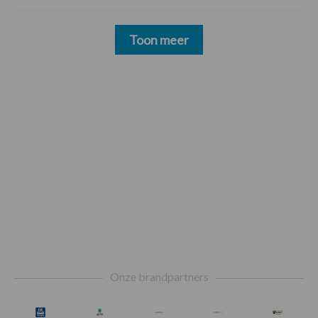
Toon meer
Footer
Onze brandpartners