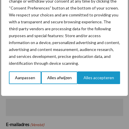
change or withdraw your consent at any time by clicking the
Als veehouder kunt u in 2023 profiteren van de MIA/Vamil
“Consent Preferences” button at the bottom of your screen.
regeling op investeringen die goed zijn voor het milieu. Deze
We respect your choices and are committed to providing you
regeling is ook van toepassing op de investering van het Watter-
with a transparent and secure browsing experience. The
third-party vendors are processing data for the following
systeem. Wilt u weten wat wij voor u te bieden hebben? Neem
purposes and special features: Store and/or access
dan vrijblijvend contact met ons op.
information on a device, personalized advertising and content,
Contactformulier Watter
advertising and content measurement, audience research,
and services development, precise geolocation data, and
identification through device scanning.
Meer weten over het Watter-systeem? Vul
onderstaand formulier in en wij nemen contact met
Aanpassen
Alles afwijzen
Alles accepteren
u op.
Naam
(Vereist)
E-mailadres
(Vereist)