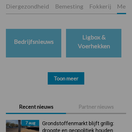
Diergezondheid
Bemesting
Fokkerij
Melkv
Ligbox &
Bedrijfsnieuws
Voerhekken
Toon meer
Primaire
Recent nieuws
Partner nieuws
Sidebar
7 aug
Grondstoffenmarkt blijft grillig:
droogte en geopolitiek houden