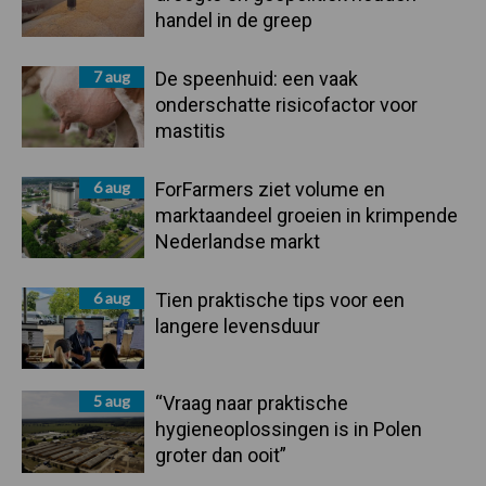
handel in de greep
7 aug
De speenhuid: een vaak
onderschatte risicofactor voor
mastitis
6 aug
ForFarmers ziet volume en
marktaandeel groeien in krimpende
Nederlandse markt
6 aug
Tien praktische tips voor een
langere levensduur
5 aug
“Vraag naar praktische
hygieneoplossingen is in Polen
groter dan ooit”