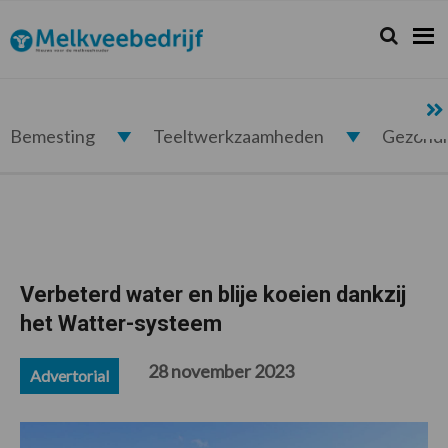
Spring
Door
Spring
Spring
naar
naar
naar
naar
Zoeken...
Zoek
Melkveebedrijf.nl
de
de
de
de
hoofdnavigatie
hoofd
eerste
voettekst
inhoud
sidebar
Bemesting
Teeltwerkzaamheden
Gezond
Verbeterd water en blije koeien dankzij
het Watter-systeem
28 november 2023
Advertorial