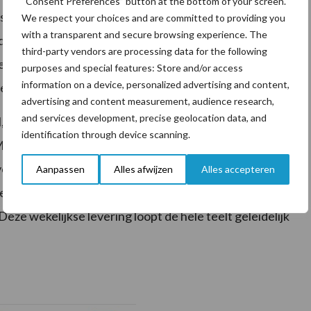
“Consent Preferences” button at the bottom of your screen.
is het dan nog te koud voor de toepassing van BlueN.
We respect your choices and are committed to providing you
with a transparent and secure browsing experience. The
j de tweede snede toe te passen. Als er na het maaien
third-party vendors are processing data for the following
e bacterie het gras wat erbij groeit opnieuw
purposes and special features: Store and/or access
information on a device, personalized advertising and content,
 stoppel achterblijft bij het maaien.
advertising and content measurement, audience research,
and services development, precise geolocation data, and
 is in 2022 een proef gedaan met BlueN in grasland.
identification through device scanning.
 opbrengst door gebruik van BlueN. Ook bij de WUR
r voren in een proef met grasgroenbemesters. Het
Aanpassen
Alles afwijzen
Alles accepteren
ten. BlueN levert namelijk 2-3 kg N per week en niet in
Deze wekelijkse levering loopt de hele teelt geleidelijk