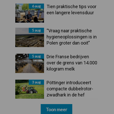
6 aug
Tien praktische tips voor
een langere levensduur
5 aug
“Vraag naar praktische
hygieneoplossingen is in
Polen groter dan ooit”
5 aug
Drie Franse bedrijven
over de grens van 14.000
kilogram melk
3 aug
Pöttinger introduceert
compacte dubbelrotor-
zwadhark in de hef
Toon meer