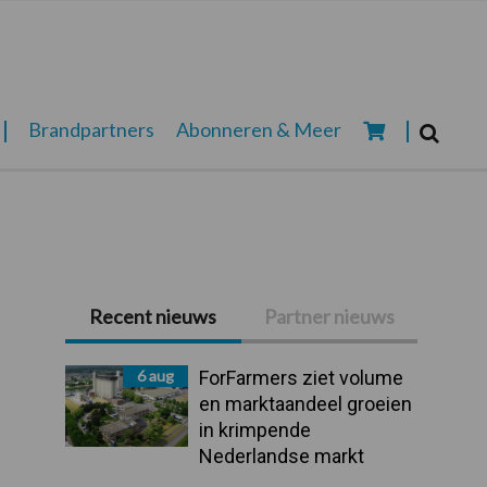
Zoeken...
Brandpartners
Abonneren & Meer
Zoek
Recent nieuws
Partner nieuws
Primaire
Sidebar
6 aug
ForFarmers ziet volume
en marktaandeel groeien
in krimpende
Nederlandse markt