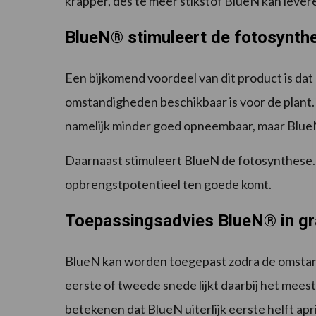
krapper, des te meer stikstof BlueN kan lever
BlueN® stimuleert de fotosynth
Een bijkomend voordeel van dit product is dat 
omstandigheden beschikbaar is voor de plant.
namelijk minder goed opneembaar, maar Blue
Daarnaast stimuleert BlueN de fotosynthese. 
opbrengstpotentieel ten goede komt.
Toepassingsadvies BlueN® in gr
BlueN kan worden toegepast zodra de omstandi
eerste of tweede snede lijkt daarbij het mee
betekenen dat BlueN uiterlijk eerste helft a