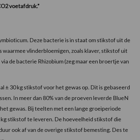
CO2 voetafdruk.”
ioticum. Deze bacterie is in staat om stikstof uit de
ls waarmee vlinderbloemigen, zoals klaver, stikstof uit
 via de bacterie Rhizobium (zeg maar een broertje van
 ± 30 kg stikstof voor het gewas op. Dit is gebaseerd
ssen. In meer dan 80% van de proeven leverde BlueN
n het gewas. Bij teelten met een lange groeiperiode
kg stikstof te leveren. De hoeveelheid stikstof die
uur ook af van de overige stikstof bemesting. Des te