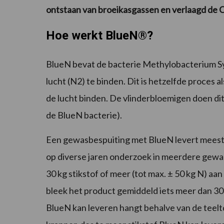
ontstaan van broeikasgassen en verlaagd de 
Hoe werkt BlueN®?
BlueN bevat de bacterie Methylobacterium Symb
lucht (N2) te binden. Dit is hetzelfde proces a
de lucht binden. De vlinderbloemigen doen dit
de BlueN bacterie).
Een gewasbespuiting met BlueN levert meestal
op diverse jaren onderzoek in meerdere gewa
30 kg stikstof of meer (tot max. ± 50 kg N) aa
bleek het product gemiddeld iets meer dan 30 
BlueN kan leveren hangt behalve van de teeltd