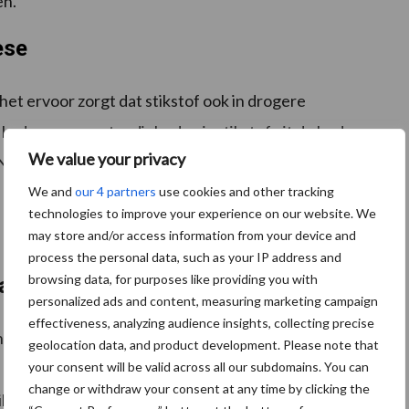
en.
ese
het ervoor zorgt dat stikstof ook in drogere
 In drogere omstandigheden is stikstof uit de bodem
We value your privacy
N levert onder deze omstandigheden gewoon door.
We and
our 4 partners
use cookies and other tracking
De plant kan meer licht absorberen wat het
technologies to improve your experience on our website. We
may store and/or access information from your device and
process the personal data, such as your IP address and
browsing data, for purposes like providing you with
asland
personalized ads and content, measuring marketing campaign
effectiveness, analyzing audience insights, collecting precise
gheden gunstig zijn in het voorjaar. Toedienen na de
geolocation data, and product development. Please note that
st handige moment. Vóór de eerste snede zou
your consent will be valid across all our subdomains. You can
change or withdraw your consent at any time by clicking the
pril gespoten moet worden, omdat het twee weken voor