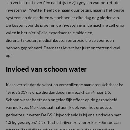
Jan vertelt niet over één nacht ijs te zijn gegaan wat betreft de
investering: “Watter heeft de naam duur te zijn, maar is het beste
systeem op de markt en we hebben er elke dag nog plezier van.
De kosten voor de proef en de investering in de machine zelf erna
vallen in het niet bij alle experimentele middelen,
dierenartskosten, medicijnkosten en arbeid die ze voorheen
hebben geprobeerd. Daarnaast levert het juist ontzettend veel
op.”
Invloed van schoon water
Klaas vertelt dat de winst op verschillende manieren zichtbaar is:
“Sinds 2019 is onze dierdagdosering gezakt van 4 naar 1,5.
Schoon water heeft een ongelooflijk effect op de gezondheid
van melkvee. Melk bestaat natuurlijk ook voor het grootste
gedeelte uit water. De BSK bijvoorbeeld is bij ons sindsdien met
1,3 kg gestegen.” Dit effect schrijven ze voor zeker 70% toe aan
Watter. “Medicijnen raken nu over datum in de voorraadkast,