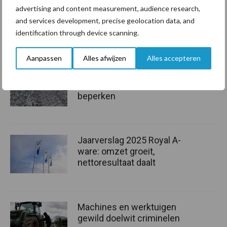
advertising and content measurement, audience research,
+31 (0)592 715 300
and services development, precise geolocation data, and
Neem contact op
identification through device scanning.
Aanbevolen voor jou!
Aanpassen
Alles afwijzen
Alles accepteren
Tot 5 ton per wiel om
ondergrondverdichting te
beperken
Jaarverslag 2025 Royal A-
ware: omzet groeit,
nettoresultaat daalt
Machines en werktuigen
gewild doelwit criminelen