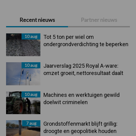
Primaire
Recent nieuws
Partner nieuws
Sidebar
10 aug
Tot 5 ton per wiel om
ondergrondverdichting te beperken
10 aug
Jaarverslag 2025 Royal A-ware:
omzet groeit, nettoresultaat daalt
10 aug
Machines en werktuigen gewild
doelwit criminelen
7 aug
Grondstoffenmarkt blijft grillig:
droogte en geopolitiek houden