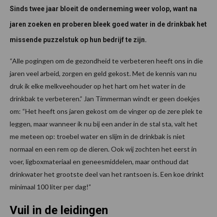
Sinds twee jaar bloeit de onderneming weer volop, want na
jaren zoeken en proberen bleek goed water in de drinkbak het
missende puzzelstuk op hun bedrijf te zijn.
“Alle pogingen om de gezondheid te verbeteren heeft ons in die
jaren veel arbeid, zorgen en geld gekost. Met de kennis van nu
druk ik elke melkveehouder op het hart om het water in de
drinkbak te verbeteren.” Jan Timmerman windt er geen doekjes
om: “Het heeft ons jaren gekost om de vinger op de zere plek te
leggen, maar wanneer ik nu bij een ander in de stal sta, valt het
me meteen op: troebel water en slijm in de drinkbak is niet
normaal en een rem op de dieren. Ook wij zochten het eerst in
voer, ligboxmateriaal en geneesmiddelen, maar onthoud dat
drinkwater het grootste deel van het rantsoen is. Een koe drinkt
minimaal 100 liter per dag!”
Vuil in de leidingen