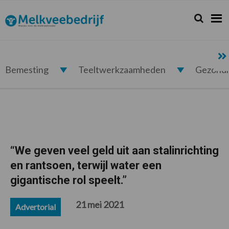
Spring
Door
Spring
Spring
naar
naar
naar
naar
Zoeken...
Zoek
Melkveebedrijf.nl
de
de
de
de
hoofdnavigatie
hoofd
eerste
voettekst
inhoud
sidebar
Bemesting
Teeltwerkzaamheden
Gezond
“We geven veel geld uit aan stalinrichting
en rantsoen, terwijl water een
gigantische rol speelt.”
21 mei 2021
Advertorial