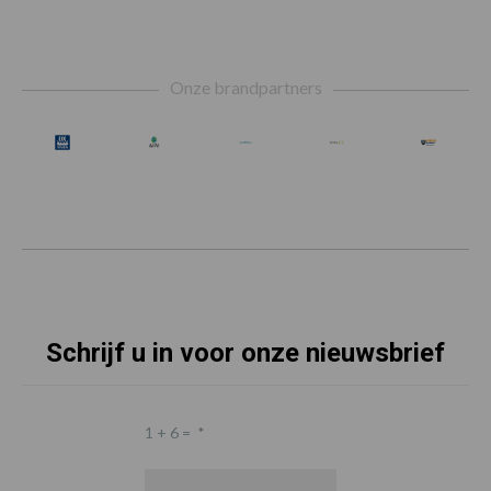
Footer
Onze brandpartners
Schrijf u in voor onze nieuwsbrief
1 + 6 =
*