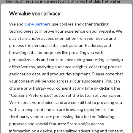
ligging, of het nou in de mestput is of langs het dak: het water
raakt vervuild met bacteriën. Ongeacht de kwaliteit van het
We value your privacy
water, leidingen of drinkbak. We geven veel geld uit aan
We and
our 4 partners
use cookies and other tracking
stalinrichting en rantsoen, terwijl het water een gigantische rol
technologies to improve your experience on our website. We
speelt. Als melkveehouder liggen daar je kansen.”
may store and/or access information from your device and
Is jouw drinkwater in orde?
process the personal data, such as your IP address and
browsing data, for purposes like providing you with
personalized ads and content, measuring marketing campaign
Klaas besluit met een simpele tip: “Wist je dat een koe minimaal
effectiveness, analyzing audience insights, collecting precise
11 seconden moet plassen? Als ze korter plast drinkt ze te
geolocation data, and product development. Please note that
weinig, wat betekent dat ze niet genoeg water drinkt omdat de
your consent will be valid across all our subdomains. You can
kwaliteit niet in orde is.” Laat je water daarom controleren en
change or withdraw your consent at any time by clicking the
onderneem actie: elke bacterie in het water is er één teveel.
“Consent Preferences” button at the bottom of your screen.
We respect your choices and are committed to providing you
Watter B.V.
with a transparent and secure browsing experience. The
third-party vendors are processing data for the following
Zwedenlaan 12
purposes and special features: Store and/or access
9403 DE Assen
information on a device, personalized advertising and content,