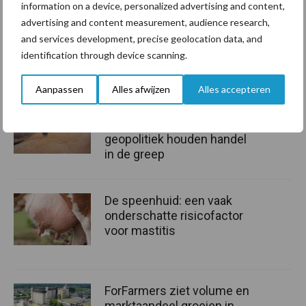
information on a device, personalized advertising and content,
Bron:
Verantwoorde Veehouderij
advertising and content measurement, audience research,
and services development, precise geolocation data, and
Beeld:
Hanskamp
identification through device scanning.
Aanbevolen voor jou!
Aanpassen
Alles afwijzen
Alles accepteren
Grondstoffenmarkt blijft
grillig: droogte en
geopolitiek houden handel
in de greep
De speenhuid: een vaak
onderschatte risicofactor
voor mastitis
ForFarmers ziet volume en
marktaandeel groeien in