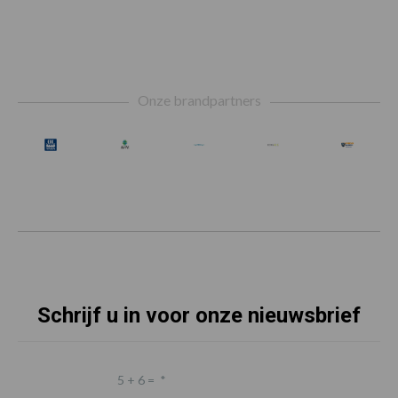
Footer
Onze brandpartners
Schrijf u in voor onze nieuwsbrief
5 + 6 =
*