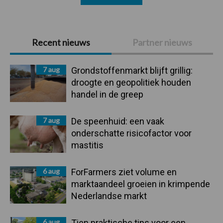
Primaire
Recent nieuws
Partner nieuws
Sidebar
7 aug
Grondstoffenmarkt blijft grillig:
droogte en geopolitiek houden
handel in de greep
7 aug
De speenhuid: een vaak
onderschatte risicofactor voor
mastitis
6 aug
ForFarmers ziet volume en
marktaandeel groeien in krimpende
Nederlandse markt
6 aug
Tien praktische tips voor een