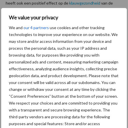
heeft ook een positief effect op de
klauwgezondheid
van de
koeien.
We value your privacy
Positieve ervaringen met CowToilet
We and
our 4 partners
use cookies and other tracking
technologies to improve your experience on our website. We
Over het algemeen zijn de ervaringen met het koegedrag rondom
may store and/or access information from your device and
het CowToilet positief. Naast een hoge hygiëne en goed welzijn
process the personal data, such as your IP address and
van de koe heeft het CowToilet een groot voordeel, namelijk dat
browsing data, for purposes like providing you with
het een extra meststroom opbrengt. Pure koeienurine (rijk aan
personalized ads and content, measuring marketing campaign
effectiveness, analyzing audience insights, collecting precise
kali en stikstof) die inzetbaar blijkt als kunstmestvervanger.
geolocation data, and product development. Please note that
Kwekerijen zetten de urine nu al in als kunstmestvervanger,
your consent will be valid across all our subdomains. You can
hierdoor verduurzamen twee sectoren. De melkveehouder hoeft
change or withdraw your consent at any time by clicking the
minder/geen
mest
af te voeren (en houd zijn organische stof en
“Consent Preferences” button at the bottom of your screen.
We respect your choices and are committed to providing you
fosfaat op zijn bedrijf) en de kweker gebruikt natuurlijke
with a transparent and secure browsing experience. The
meststoffen om de planten te bemesten in plaats van
third-party vendors are processing data for the following
synthetische meststoffen. Vraag en aanbod van koeienurine
purposes and special features: Store and/or access
wordt bijeen gebracht middels urinebank.nl.