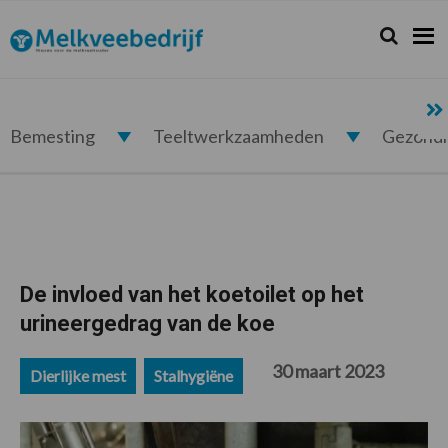
Spring
Door
Spring
Spring
naar
naar
naar
naar
Zoeken...
Zoek
Melkveebedrijf.nl
de
de
de
de
hoofdnavigatie
hoofd
eerste
voettekst
inhoud
sidebar
Bemesting
Teeltwerkzaamheden
Gezond
De invloed van het koetoilet op het
urineergedrag van de koe
30 maart 2023
Dierlijke mest
Stalhygiëne