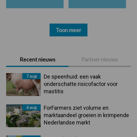
Toon meer
Primaire
Recent nieuws
Partner nieuws
Sidebar
7 aug
De speenhuid: een vaak
onderschatte risicofactor voor
mastitis
6 aug
ForFarmers ziet volume en
marktaandeel groeien in krimpende
Nederlandse markt