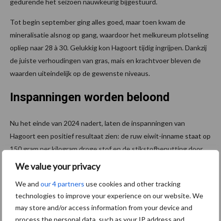
gedurende het seizoen nauwkeurig bijgestuurd.
Tot begin september ging alles goed, maar toen kwam de
mineralisatie alsnog op gang, waardoor het melkureum plotseling
opliep naar 28 à 30. Gelukkig kon Hagoort tijdig ingrijpen. Dankzij
de juiste verhoudingen van gras, mais en krachtvoer bleven de
waarden uiteindelijk op de gewenste niveaus.
Inspanningen worden beloond
Nu het einde van 2024 nadert, laten de inspanningen van
Hagoort een positief resultaat zien: de ruw eiwit-inname staat op
150 gram per kilogram droge stof en de stikstofbenutting door
de dieren is gestegen naar 27,9 procent. Dit betekent dat de
We value your privacy
specifieke (BEX) berekening uiteindelijk drie procent beter scoort
We and
our 4 partners
use cookies and other tracking
in stikstof en ruim 13 procent beter in fosfaat ten opzichte van
technologies to improve your experience on our website. We
de forfaitaire berekening. Dit scheelt toch mooi de nodige kilo’s
may store and/or access information from your device and
aan stikstof die niet geproduceerd zijn en dus ook niet afgevoerd
process the personal data, such as your IP address and