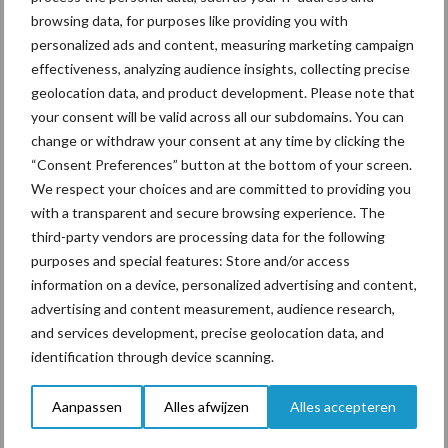
hoeven te worden. Dat gaat toch snel om 150 ton mest
browsing data, for purposes like providing you with
personalized ads and content, measuring marketing campaign
De aanpak van Hagoort laat zien hoe scherpe doelen, regelmatige
effectiveness, analyzing audience insights, collecting precise
bijsturing en inzicht in het rantsoen ook onder uitdagende
geolocation data, and product development. Please note that
omstandigheden kunnen leiden tot betere bedrijfsresultaten en
your consent will be valid across all our subdomains. You can
een reductie in de mestafzet.
change or withdraw your consent at any time by clicking the
“Consent Preferences” button at the bottom of your screen.
Bron:
Verantwoorde Veehouderij
We respect your choices and are committed to providing you
Aanbevolen voor jou!
with a transparent and secure browsing experience. The
third-party vendors are processing data for the following
purposes and special features: Store and/or access
De speenhuid: een vaak
information on a device, personalized advertising and content,
onderschatte risicofactor
advertising and content measurement, audience research,
voor mastitis
and services development, precise geolocation data, and
identification through device scanning.
ForFarmers ziet volume en
Aanpassen
Alles afwijzen
Alles accepteren
marktaandeel groeien in
krimpende Nederlandse