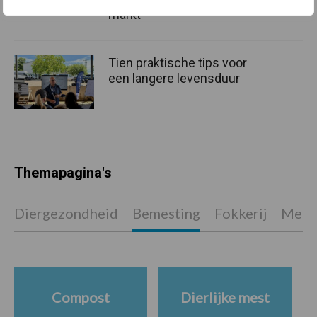
markt
Tien praktische tips voor
een langere levensduur
Themapagina's
Diergezondheid
Bemesting
Fokkerij
Melkv
Compost
Dierlijke mest