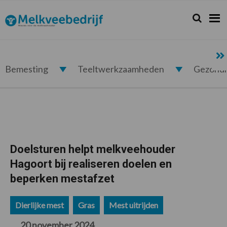
Spring
Door
Spring
Spring
naar
naar
naar
naar
Zoeken...
Zoek
Melkveebedrijf.nl
de
de
de
de
hoofdnavigatie
hoofd
eerste
voettekst
inhoud
sidebar
Bemesting
Teeltwerkzaamheden
Gezond
Doelsturen helpt melkveehouder
Hagoort bij realiseren doelen en
beperken mestafzet
Dierlijke mest
Gras
Mest uitrijden
20 november 2024