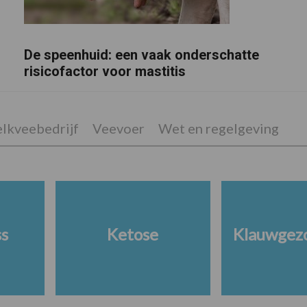
De speenhuid: een vaak onderschatte
risicofactor voor mastitis
lkveebedrijf
Veevoer
Wet en regelgeving
ss
Ketose
Klauwgez