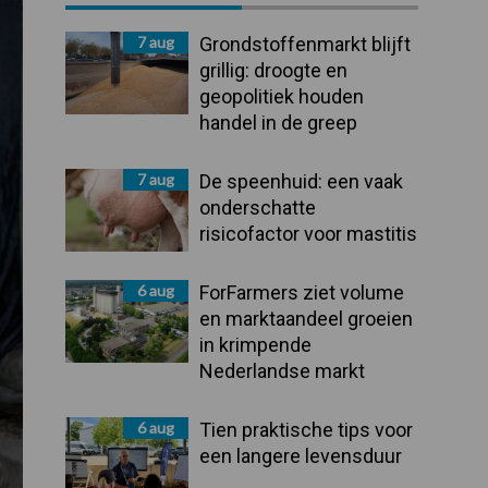
Sidebar
7 aug
Grondstoffenmarkt blijft
grillig: droogte en
geopolitiek houden
handel in de greep
7 aug
De speenhuid: een vaak
onderschatte
risicofactor voor mastitis
6 aug
ForFarmers ziet volume
en marktaandeel groeien
in krimpende
Nederlandse markt
6 aug
Tien praktische tips voor
een langere levensduur