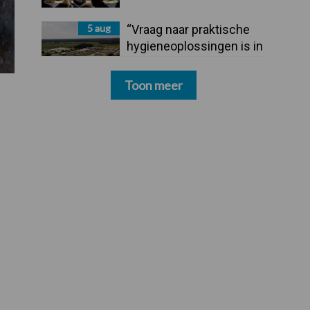
5 aug
“Vraag naar praktische
hygieneoplossingen is in
Polen groter dan ooit”
Toon meer