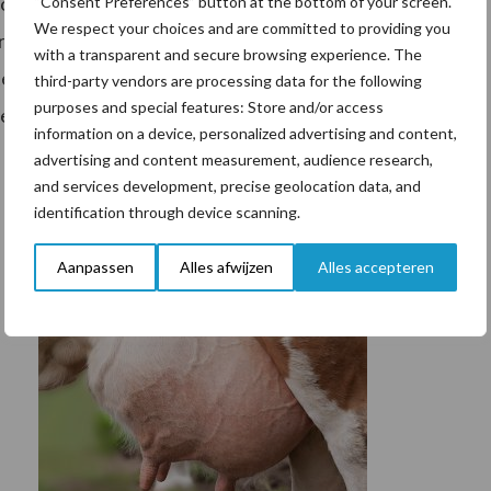
Bolk Instituut, het Veenweiden Innovatiecentrum en
“Consent Preferences” button at the bottom of your screen.
We respect your choices and are committed to providing you
 project “Bodemindicatoren voor duurzaam
with a transparent and secure browsing experience. The
en van praktijkmaatregelen” dat gefinancierd is door
third-party vendors are processing data for the following
purposes and special features: Store and/or access
 en Utrecht, Ministerie van I&M, ZuivelNL, LTO Noord
information on a device, personalized advertising and content,
advertising and content measurement, audience research,
and services development, precise geolocation data, and
identification through device scanning.
Aanpassen
Alles afwijzen
Alles accepteren