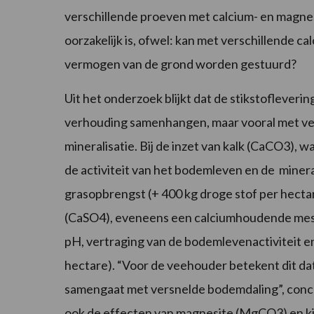
verschillende proeven met calcium- en magne
oorzakelijk is, ofwel: kan met verschillende 
vermogen van de grond worden gestuurd?
Uit het onderzoek blijkt dat de stikstoflever
verhouding samenhangen, maar vooral met ver
mineralisatie. Bij de inzet van kalk (CaCO3), wa
de activiteit van het bodemleven en de minera
grasopbrengst (+ 400 kg droge stof per hectar
(CaSO4), eveneens een calciumhoudende mestst
pH, vertraging van de bodemlevenactiviteit en
hectare). “Voor de veehouder betekent dit da
samengaat met versnelde bodemdaling”, concl
ook de effecten van magnesite (MgCO3) en 