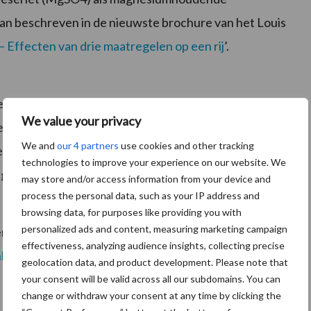
an beschreven in de nieuwste brochure van het Louis
 Effecten van drie maatregelen op een rij
’.
kers, naast de effecten van de Ca/Mg-verhouding,
We value your privacy
ende mestsoorten zijn op bodemkwaliteit en
We and
our 4 partners
use cookies and other tracking
 dat de dikke fractie van gescheiden drijfmest een
technologies to improve your experience on our website. We
et gaat om voedselvoorziening voor weidevogels.
may store and/or access information from your device and
process the personal data, such as your IP address and
browsing data, for purposes like providing you with
personalized ads and content, measuring marketing campaign
 toegezonden o.v.v. bestelnummer 2016- 013 LbD.
effectiveness, analyzing audience insights, collecting precise
l/publicaties/bestellen
.
geolocation data, and product development. Please note that
your consent will be valid across all our subdomains. You can
change or withdraw your consent at any time by clicking the