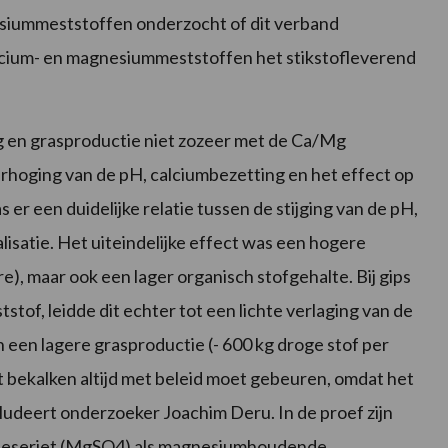
siummeststoffen onderzocht of dit verband
calcium- en magnesiummeststoffen het stikstofleverend
ing en grasproductie niet zozeer met de Ca/Mg
hoging van de pH, calciumbezetting en het effect op
s er een duidelijke relatie tussen de stijging van de pH,
lisatie. Het uiteindelijke effect was een hogere
e), maar ook een lager organisch stofgehalte. Bij gips
of, leidde dit echter tot een lichte verlaging van de
 een lagere grasproductie (- 600 kg droge stof per
t bekalken altijd met beleid moet gebeuren, omdat het
udeert onderzoeker Joachim Deru. In de proef zijn
kieseriet (MgSO4) als magnesiumhoudende