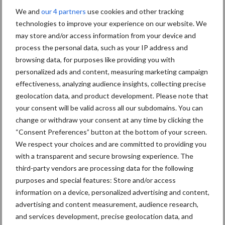
We and
our 4 partners
use cookies and other tracking
Diergezondheid
Bemesting
Fokkerij
Melkv
technologies to improve your experience on our website. We
may store and/or access information from your device and
process the personal data, such as your IP address and
browsing data, for purposes like providing you with
personalized ads and content, measuring marketing campaign
Mastitis
Hittestress
effectiveness, analyzing audience insights, collecting precise
geolocation data, and product development. Please note that
your consent will be valid across all our subdomains. You can
change or withdraw your consent at any time by clicking the
“Consent Preferences” button at the bottom of your screen.
Toon meer
We respect your choices and are committed to providing you
with a transparent and secure browsing experience. The
third-party vendors are processing data for the following
purposes and special features: Store and/or access
Primaire
Recent nieuws
Partner nieuws
information on a device, personalized advertising and content,
advertising and content measurement, audience research,
Sidebar
and services development, precise geolocation data, and
7 aug
Grondstoffenmarkt blijft grillig: