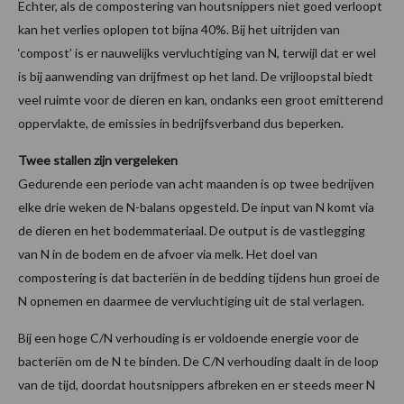
Echter, als de compostering van houtsnippers niet goed verloopt
kan het verlies oplopen tot bijna 40%. Bij het uitrijden van
‘compost’ is er nauwelijks vervluchtiging van N, terwijl dat er wel
is bij aanwending van drijfmest op het land. De vrijloopstal biedt
veel ruimte voor de dieren en kan, ondanks een groot emitterend
oppervlakte, de emissies in bedrijfsverband dus beperken.
Twee stallen zijn vergeleken
Gedurende een periode van acht maanden is op twee bedrijven
elke drie weken de N-balans opgesteld. De input van N komt via
de dieren en het bodemmateriaal. De output is de vastlegging
van N in de bodem en de afvoer via melk. Het doel van
compostering is dat bacteriën in de bedding tijdens hun groei de
N opnemen en daarmee de vervluchtiging uit de stal verlagen.
Bij een hoge C/N verhouding is er voldoende energie voor de
bacteriën om de N te binden. De C/N verhouding daalt in de loop
van de tijd, doordat houtsnippers afbreken en er steeds meer N