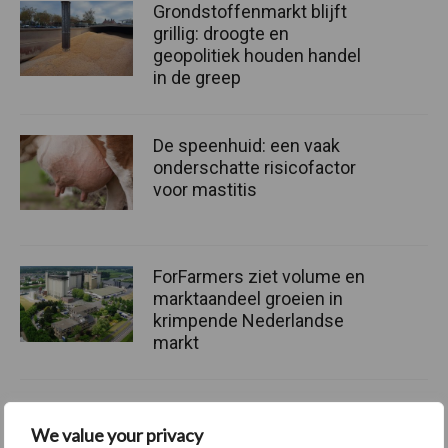
Grondstoffenmarkt blijft
grillig: droogte en
geopolitiek houden handel
in de greep
De speenhuid: een vaak
onderschatte risicofactor
voor mastitis
ForFarmers ziet volume en
marktaandeel groeien in
krimpende Nederlandse
markt
Themapagina's
We value your privacy