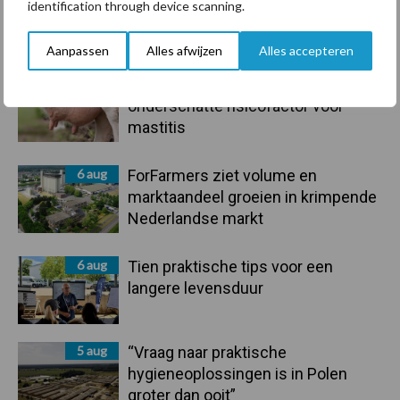
identification through device scanning.
droogte en geopolitiek houden
handel in de greep
Aanpassen
Alles afwijzen
Alles accepteren
7 aug
De speenhuid: een vaak
onderschatte risicofactor voor
mastitis
6 aug
ForFarmers ziet volume en
marktaandeel groeien in krimpende
Nederlandse markt
6 aug
Tien praktische tips voor een
langere levensduur
5 aug
“Vraag naar praktische
hygieneoplossingen is in Polen
groter dan ooit”