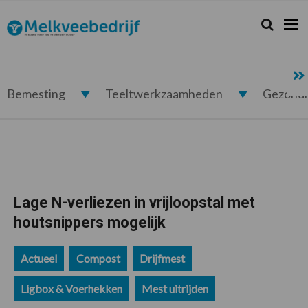
Spring
Door
Spring
Spring
naar
naar
naar
naar
Zoeken...
Zoek
Melkveebedrijf.nl
de
de
de
de
hoofdnavigatie
hoofd
eerste
voettekst
inhoud
sidebar
Bemesting
Teeltwerkzaamheden
Gezond
Lage N-verliezen in vrijloopstal met
houtsnippers mogelijk
Actueel
Compost
Drijfmest
Ligbox & Voerhekken
Mest uitrijden