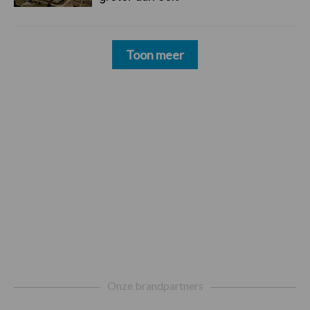
Toon meer
Footer
Onze brandpartners