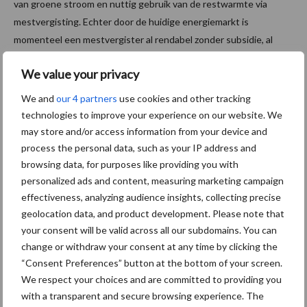
van groene stroom en nuttig gebruik van de restwarmte via
mestvergisting. Echter door de huidige energiemarkt is
momenteel een mestvergister al rendabel zonder subsidie, al
geeft dat geen zekerheid voor de toekomst. “Door deze nieuwe
We value your privacy
situatie, waarin de energieprijzen hoger liggen dan de te
verkrijgen subsidie, is het op dit moment mogelijk om met een
We and
our 4 partners
use cookies and other tracking
kleine veestapel en een kleine type vergister de boerderij al
technologies to improve your experience on our website. We
energieneutraal te maken”, attendeert Erik.
may store and/or access information from your device and
process the personal data, such as your IP address and
“Het merendeel van de SDE gaat nog altijd naar wind- en zonne-
browsing data, for purposes like providing you with
energie op land, aangezien dit de goedkoopste vormen van
personalized ads and content, measuring marketing campaign
duurzame energie zijn. Een groot voordeel van mestvergisting is
effectiveness, analyzing audience insights, collecting precise
dat de productie niet afhankelijk is van het weer en het
geolocation data, and product development. Please note that
elektriciteitsnet niet is belast. Bij mono-mestvergisting is er zelfs
your consent will be valid across all our subdomains. You can
een positief effect op het broeikaseffect. Dat komt doordat bij
change or withdraw your consent at any time by clicking the
“Consent Preferences” button at the bottom of your screen.
de opslag van mest onder de stal ook methaan ontstaat, waarvan
We respect your choices and are committed to providing you
het broeikaseffect 25 x sterker is dan bij CO₂. Door de mest
with a transparent and secure browsing experience. The
direct op te vangen en in een vergister te brengen, is deze