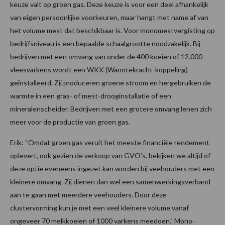
keuze valt op groen gas. Deze keuze is voor een deel afhankelijk
van eigen persoonlijke voorkeuren, maar hangt met name af van
het volume mest dat beschikbaar is. Voor monomestvergisting op
bedrijfsniveau is een bepaalde schaalgrootte noodzakelijk. Bij
bedrijven met een omvang van onder de 400 koeien of 12.000
vleesvarkens wordt een WKK (Warmtekracht-koppeling)
geïnstalleerd. Zij produceren groene stroom en hergebruiken de
warmte in een gras- of mest-drooginstallatie of een
mineralenscheider. Bedrijven met een grotere omvang lenen zich
meer voor de productie van groen gas.
Erik: “Omdat groen gas veruit het meeste financiële rendement
oplevert, ook gezien de verkoop van GVO’s, bekijken we altijd of
deze optie eveneens ingezet kan worden bij veehouders met een
kleinere omvang. Zij dienen dan wel een samenwerkingsverband
aan te gaan met meerdere veehouders. Door deze
clustervorming kun je met een veel kleinere volume vanaf
ongeveer 70 melkkoeien of 1000 varkens meedoen.” Mono-