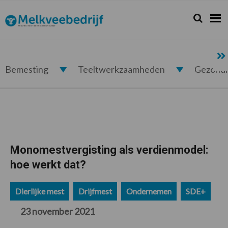
Spring
Door
Spring
Spring
naar
naar
naar
naar
Zoeken...
Zoek
Melkveebedrijf.nl
de
de
de
de
hoofdnavigatie
hoofd
eerste
voettekst
inhoud
sidebar
Bemesting
Teeltwerkzaamheden
Gezond
Monomestvergisting als verdienmodel:
hoe werkt dat?
Dierlijke mest
Drijfmest
Ondernemen
SDE+
23 november 2021