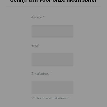
4 + 6 =
*
Email
E-mailadres
*
Vul hier uw e-mailadres in