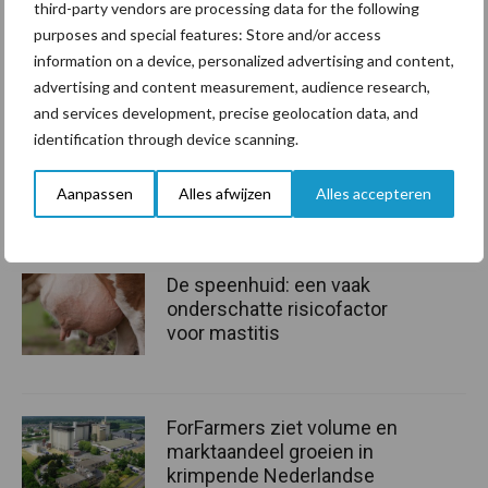
third-party vendors are processing data for the following
methaanemissie in stal vermeden. Een win-win situatie dus:
purposes and special features: Store and/or access
duurzame energie om fossiele energie te vervangen én minder
information on a device, personalized advertising and content,
methaanemissies op locatie. Ik durf wel te stellen dat deze
advertising and content measurement, audience research,
techniek een sleutelpositie gaat innemen binnen de
and services development, precise geolocation data, and
kringlooplandbouw.”
identification through device scanning.
Bron:
DLV Advies
Aanpassen
Alles afwijzen
Alles accepteren
Aanbevolen voor jou!
De speenhuid: een vaak
onderschatte risicofactor
voor mastitis
ForFarmers ziet volume en
marktaandeel groeien in
krimpende Nederlandse