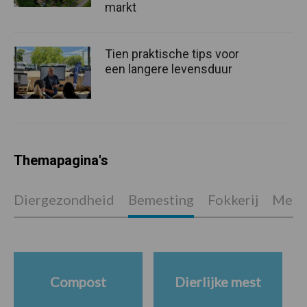
markt
Tien praktische tips voor
een langere levensduur
Themapagina's
Diergezondheid
Bemesting
Fokkerij
Melkv
Compost
Dierlijke mest