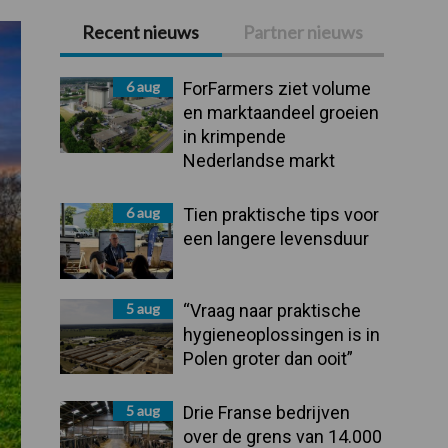
Recent nieuws
Partner nieuws
Primaire
Sidebar
6 aug
ForFarmers ziet volume
en marktaandeel groeien
in krimpende
Nederlandse markt
6 aug
Tien praktische tips voor
een langere levensduur
5 aug
“Vraag naar praktische
hygieneoplossingen is in
Polen groter dan ooit”
5 aug
Drie Franse bedrijven
over de grens van 14.000