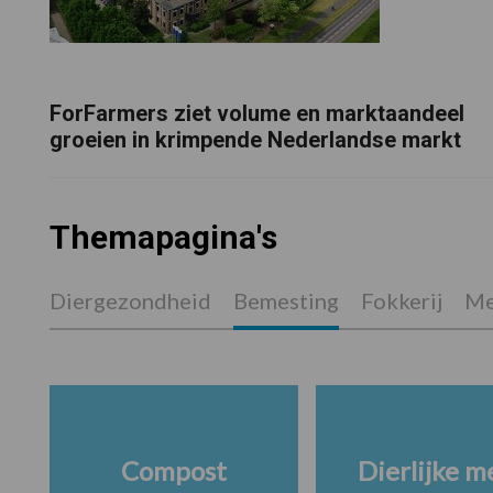
ForFarmers ziet volume en marktaandeel
groeien in krimpende Nederlandse markt
Themapagina's
Diergezondheid
Bemesting
Fokkerij
Me
Compost
Dierlijke m