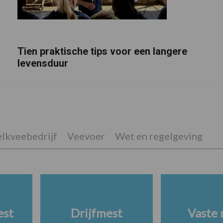
Tien praktische tips voor een langere
levensduur
lkveebedrijf
Veevoer
Wet en regelgeving
est
Drijfmest
Vaste 