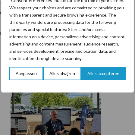
“Consent Preferences” button at the bottom of your screen.
deld was de N-opbrengst van de ruitzaaimethode 3 kg
We respect your choices and are committed to providing you
de. De N-opbrengst van de methode met
with a transparent and secure browsing experience. The
er. Naast opbrengst en voederwaardemetingen is ook
third-party vendors are processing data for the following
purposes and special features: Store and/or access
verdichting. De uitgebreide resultaten zijn te vinden
information on a device, personalized advertising and content,
advertising and content measurement, audience research,
and services development, precise geolocation data, and
identification through device scanning.
Aanpassen
Alles afwijzen
Alles accepteren