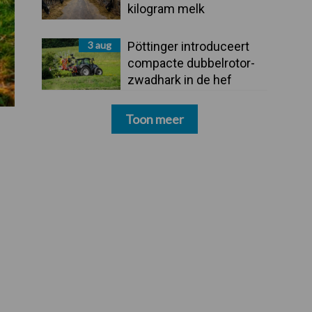
kilogram melk
3 aug
Pöttinger introduceert
compacte dubbelrotor-
zwadhark in de hef
Toon meer