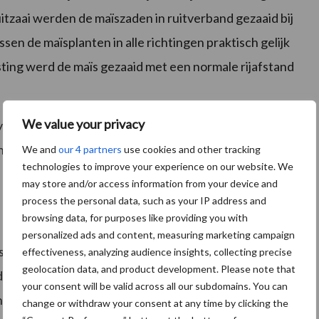
uitzaai werden de maïszaden in ruitverband gezaaid bij
sen de maïsplanten in alle richtingen praktisch gelijk
sting werd de maïs gezaaid met een normale rijafstand
We value your privacy
pen (steile en brede bladstand) vergeleken, evenals
nten per ha) en twee stikstofbemestingsniveaus (155
We and
our 4 partners
use cookies and other tracking
technologies to improve your experience on our website. We
may store and/or access information from your device and
process the personal data, such as your IP address and
browsing data, for purposes like providing you with
personalized ads and content, measuring marketing campaign
t van de ruitzaai methode bijna 500 kg per ha hoger
effectiveness, analyzing audience insights, collecting precise
geolocation data, and product development. Please note that
die van de methode met drijfmestrijenbemesting ruim
your consent will be valid across all our subdomains. You can
schillen tussen N-opbrengst van de drie teeltmethoden
change or withdraw your consent at any time by clicking the