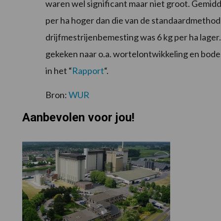
waren wel significant maar niet groot. Gemid
per ha hoger dan die van de standaardmetho
drijfmestrijenbemesting was 6 kg per ha lag
gekeken naar o.a. wortelontwikkeling en bodem
in het “
Rapport
“.
Bron:
WUR
Aanbevolen voor jou!