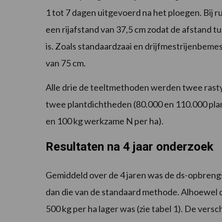
1 tot 7 dagen uitgevoerd na het ploegen. Bij r
een rijafstand van 37,5 cm zodat de afstand tus
is. Zoals standaardzaai en drijfmestrijenbeme
van 75 cm.
Alle drie de teeltmethoden werden twee rasty
twee plantdichtheden (80.000 en 110.000 pla
en 100 kg werkzame N per ha).
Resultaten na 4 jaar onderzoek
Gemiddeld over de 4 jaren was de ds-opbrengs
dan die van de standaard methode. Alhoewel 
500 kg per ha lager was (zie tabel 1). De ver