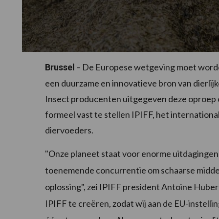
– De Europese wetgeving moet worden
Brussel
een duurzame en innovatieve bron van dierlij
Insect producenten uitgegeven deze oproep 
formeel vast te stellen IPIFF, het internatio
diervoeders.
"Onze planeet staat voor enorme uitdagingen 
toenemende concurrentie om schaarse middelen
oplossing", zei IPIFF president Antoine Hub
IPIFF te creëren, zodat wij aan de EU-instell