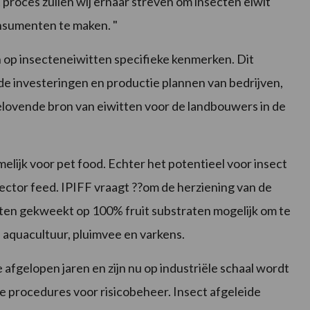
t proces zullen wij ernaar streven om insecten eiwit
nsumenten te maken. "
 op insecteneiwitten specifieke kenmerken. Dit
de investeringen en productie plannen van bedrijven,
lovende bron van eiwitten voor de landbouwers in de
elijk voor pet food. Echter het potentieel voor insect
sector feed. IPIFF vraagt ??om de herziening van de
en gekweekt op 100% fruit substraten mogelijk om te
 aquacultuur, pluimvee en varkens.
 afgelopen jaren en zijn nu op industriële schaal wordt
e procedures voor risicobeheer. Insect afgeleide