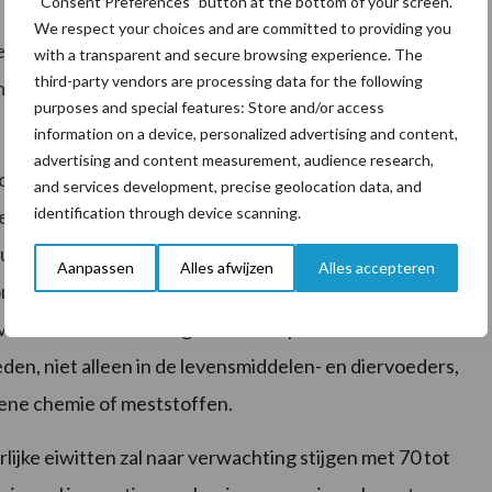
“Consent Preferences” button at the bottom of your screen.
e het belang van open communicatie naar partners en
We respect your choices and are committed to providing you
ebaseerde eiwitten benadrukt – en door Alexander
with a transparent and secure browsing experience. The
third-party vendors are processing data for the following
e mengvoederindustrie FEFAC.
purposes and special features: Store and/or access
information on a device, personalized advertising and content,
advertising and content measurement, audience research,
esource met een hoge voedingswaarde en een kleine
and services development, precise geolocation data, and
identification through device scanning.
volle en duurzame aanvulling op soja en vismeel, de
uacultuur en vee. Meelwormen (Tenebrio) volgens
Aanpassen
Alles afwijzen
Alles accepteren
zetten 10 kg graan is 7 kg insect maaltijd, een
e van runderen. Insect-gebaseerde producten kunnen
en, niet alleen in de levensmiddelen- en diervoeders,
oene chemie of meststoffen.
rlijke eiwitten zal naar verwachting stijgen met 70 tot