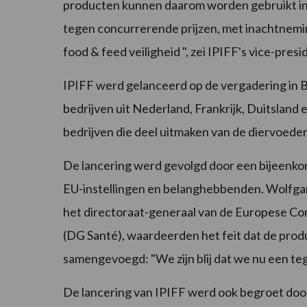
producten kunnen daarom worden gebruikt in
tegen concurrerende prijzen, met inachtnemi
food & feed veiligheid ", zei IPIFF's vice-presi
IPIFF werd gelanceerd op de vergadering in
bedrijven uit Nederland, Frankrijk, Duitsland 
bedrijven die deel uitmaken van de diervoed
De lancering werd gevolgd door een bijeenk
EU-instellingen en belanghebbenden. Wolfgang
het directoraat-generaal van de Europese Co
(DG Santé), waardeerden het feit dat de pro
samengevoegd: "We zijn blij dat we nu een te
De lancering van IPIFF werd ook begroet do