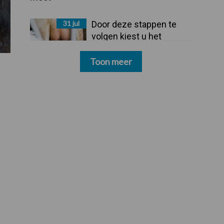
31 jul
Door deze stappen te
volgen kiest u het
dipmiddel dat bij uw
bedrijf past
Toon meer