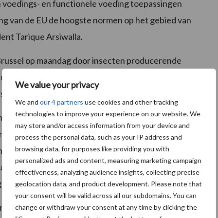
 voedings- en functionele voeding toepassingen
ng van de EU de hoogste normen op het gebied van
dent Tarique Arsiwalla.
 Brussel op maandag door insecten producerende
en Zuid-Afrika. De vereniging staat open voor
We value your privacy
ers en levensmiddelen waardeketen.
We and
our 4 partners
use cookies and other tracking
technologies to improve your experience on our website. We
omst met vertegenwoordigers op hoog niveau van de
may store and/or access information from your device and
 Trunk, die verantwoordelijk is voor diervoeding bij
process the personal data, such as your IP address and
browsing data, for purposes like providing you with
mmissie voor de gezondheid en de voedselveiligheid
personalized ads and content, measuring marketing campaign
ducenten insect nu hun krachten hebben
effectiveness, analyzing audience insights, collecting precise
genhanger in onze tijd -om-daagse contacten. "
geolocation data, and product development. Please note that
your consent will be valid across all our subdomains. You can
or Pekka Pesonen, hoofd van de Europese landbouwers
change or withdraw your consent at any time by clicking the