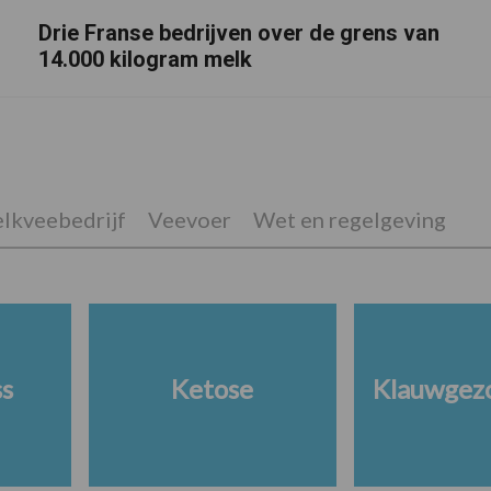
Drie Franse bedrijven over de grens van
14.000 kilogram melk
lkveebedrijf
Veevoer
Wet en regelgeving
ss
Ketose
Klauwgez