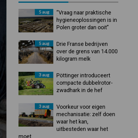
Sidebar
5 aug
“Vraag naar praktische
hygieneoplossingen is in
Polen groter dan ooit”
5 aug
Drie Franse bedrijven
over de grens van 14.000
kilogram melk
3 aug
Pöttinger introduceert
compacte dubbelrotor-
zwadhark in de hef
3 aug
Voorkeur voor eigen
mechanisatie: zelf doen
waar het kan,
uitbesteden waar het
moet