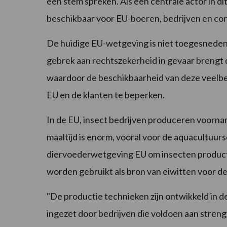
één stem spreken. Als een centrale actor in di
beschikbaar voor EU-boeren, bedrijven en co
De huidige EU-wetgeving is niet toegesneden
gebrek aan rechtszekerheid in gevaar brengt 
waardoor de beschikbaarheid van deze veelbe
EU en de klanten te beperken.
In de EU, insect bedrijven produceren voornam
maaltijd is enorm, vooral voor de aquacultuur
diervoederwetgeving EU om insecten product
worden gebruikt als bron van eiwitten voor de
"De productie technieken zijn ontwikkeld in de
ingezet door bedrijven die voldoen aan streng