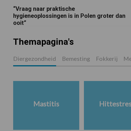
“Vraag naar praktische
hygieneoplossingen is in Polen groter dan
ooit”
Themapagina's
Diergezondheid
Bemesting
Fokkerij
Me
Mastitis
Hittestre