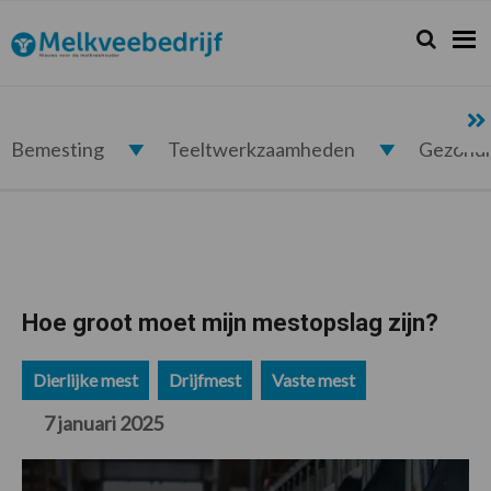
Spring
Door
Spring
Spring
naar
naar
naar
naar
Zoeken...
Zoek
Melkveebedrijf.nl
de
de
de
de
hoofdnavigatie
hoofd
eerste
voettekst
inhoud
sidebar
Bemesting
Teeltwerkzaamheden
Gezond
Hoe groot moet mijn mestopslag zijn?
Dierlijke mest
Drijfmest
Vaste mest
7 januari 2025