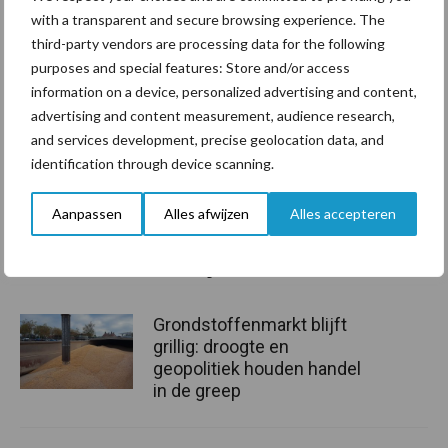
opstapelen, lettende op de verplichte
with a transparent and secure browsing experience. The
third-party vendors are processing data for the following
minimale opslagcapaciteit?
purposes and special features: Store and/or access
information on a device, personalized advertising and content,
Vanuit het mestbeleid zijn hier geen regels voor. Misschien zijn er
advertising and content measurement, audience research,
voor de milieuvergunning of de Algemene Plaatselijke
and services development, precise geolocation data, and
Verordening (APV) wel regels. Dat kunt u navragen bij uw
identification through device scanning.
gemeente of de provincie.
Aanpassen
Alles afwijzen
Alles accepteren
Bron:
RVO
Aanbevolen voor jou!
Grondstoffenmarkt blijft
grillig: droogte en
geopolitiek houden handel
in de greep