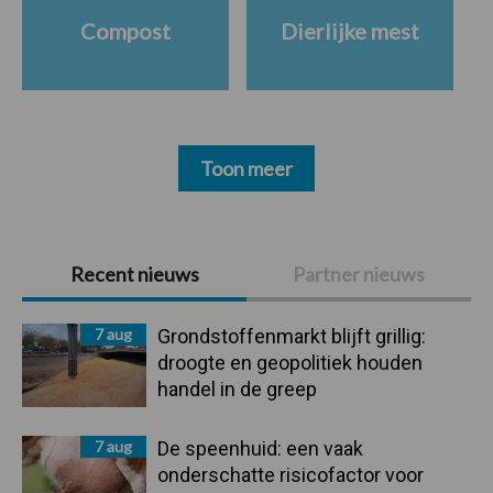
Compost
Dierlijke mest
Toon meer
Primaire
Recent nieuws
Partner nieuws
Sidebar
7 aug
Grondstoffenmarkt blijft grillig:
droogte en geopolitiek houden
handel in de greep
7 aug
De speenhuid: een vaak
onderschatte risicofactor voor