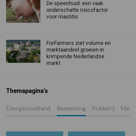
De speenhuid: een vaak
onderschatte risicofactor
voor mastitis
ForFarmers ziet volume en
marktaandeel groeien in
krimpende Nederlandse
markt
Themapagina's
Diergezondheid
Bemesting
Fokkerij
Melkv