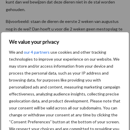
kunt dan wel bewijzen dat deze dieren niet in de stal worden
gehouden.
Bijvoorbeeld: staan de dieren de eerste 2 weken van augustus
nog in de wei? Dan hoeft u voor die 2 weken geen mestopslag te
hebben. Voor de rest van de periode (de laatste 2 weken
We value your privacy
augustus tot en met februari) moet u wel genoeg mestopslag
hebben.
We and
our 4 partners
use cookies and other tracking
technologies to improve your experience on our website. We
Aan welke eisen moet een opslag van
may store and/or access information from your device and
process the personal data, such as your IP address and
dierlijke mest voldoen?
browsing data, for purposes like providing you with
personalized ads and content, measuring marketing campaign
U kunt dit navragen bij uw gemeente of de provincie. Zij gaan
effectiveness, analyzing audience insights, collecting precise
over de milieuvergunningen. Vanuit de Meststoffenwet zijn er
geolocation data, and product development. Please note that
geen voorwaarden.
your consent will be valid across all our subdomains. You can
change or withdraw your consent at any time by clicking the
Hoe hoog mag ik vaste mest
“Consent Preferences” button at the bottom of your screen.
We respect your choices and are committed to providing you