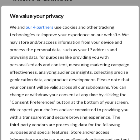
Bron:
ABN AMRO
We value your privacy
Aanbevolen voor jou!
We and
our 4 partners
use cookies and other tracking
technologies to improve your experience on our website. We
may store and/or access information from your device and
Grondstoffenmarkt blijft
process the personal data, such as your IP address and
grillig: droogte en
geopolitiek houden handel
browsing data, for purposes like providing you with
in de greep
personalized ads and content, measuring marketing campaign
effectiveness, analyzing audience insights, collecting precise
geolocation data, and product development. Please note that
De speenhuid: een vaak
your consent will be valid across all our subdomains. You can
onderschatte risicofactor
change or withdraw your consent at any time by clicking the
voor mastitis
“Consent Preferences” button at the bottom of your screen.
We respect your choices and are committed to providing you
with a transparent and secure browsing experience. The
third-party vendors are processing data for the following
ForFarmers ziet volume en
purposes and special features: Store and/or access
marktaandeel groeien in
information on a device, personalized advertising and content,