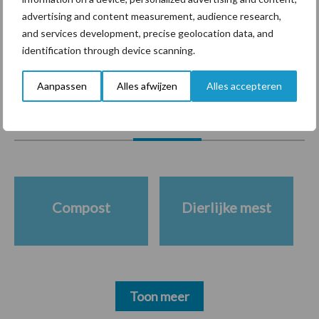
krimpende Nederlandse
markt
advertising and content measurement, audience research,
and services development, precise geolocation data, and
identification through device scanning.
Themapagina's
Aanpassen
Alles afwijzen
Alles accepteren
Diergezondheid
Bemesting
Fokkerij
Melkv
Compost
Dierlijke mest
Toon meer