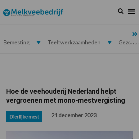
Spring
Door
Spring
Spring
naar
naar
naar
naar
Zoeken...
Zoek
Melkveebedrijf.nl
de
de
de
de
hoofdnavigatie
hoofd
eerste
voettekst
inhoud
sidebar
Bemesting
Teeltwerkzaamheden
Gezond
Hoe de veehouderij Nederland helpt
vergroenen met mono-mestvergisting
21 december 2023
Dierlijke mest