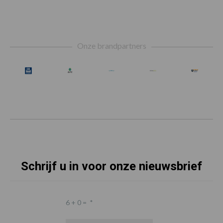
Footer
Onze brandpartners
Schrijf u in voor onze nieuwsbrief
6 + 0 =
*