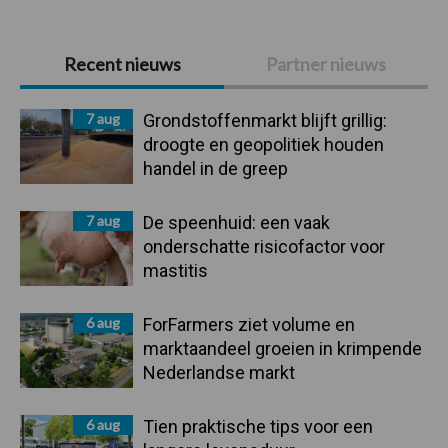
Primaire
Recent nieuws
Partner nieuws
Sidebar
7 aug
Grondstoffenmarkt blijft grillig:
droogte en geopolitiek houden
handel in de greep
7 aug
De speenhuid: een vaak
onderschatte risicofactor voor
mastitis
6 aug
ForFarmers ziet volume en
marktaandeel groeien in krimpende
Nederlandse markt
6 aug
Tien praktische tips voor een