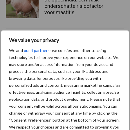
onderschatte risicofactor
voor mastitis
ForFarmers ziet volume en
We value your privacy
marktaandeel groeien in
krimpende Nederlandse
We and
our 4 partners
use cookies and other tracking
markt
technologies to improve your experience on our website. We
may store and/or access information from your device and
process the personal data, such as your IP address and
browsing data, for purposes like providing you with
Themapagina's
personalized ads and content, measuring marketing campaign
effectiveness, analyzing audience insights, collecting precise
Diergezondheid
Bemesting
Fokkerij
Melkv
geolocation data, and product development. Please note that
your consent will be valid across all our subdomains. You can
change or withdraw your consent at any time by clicking the
“Consent Preferences” button at the bottom of your screen.
We respect your choices and are committed to providing you