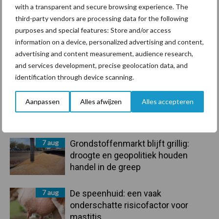
Compost
Dierlijke mest
with a transparent and secure browsing experience. The
third-party vendors are processing data for the following
purposes and special features: Store and/or access
information on a device, personalized advertising and content,
advertising and content measurement, audience research,
and services development, precise geolocation data, and
Toon meer
identification through device scanning.
Aanpassen
Alles afwijzen
Alles accepteren
Primaire
Recent nieuws
Partner nieuws
Sidebar
7 aug
Grondstoffenmarkt blijft grillig:
droogte en geopolitiek houden
handel in de greep
7 aug
De speenhuid: een vaak
onderschatte risicofactor voor
mastitis