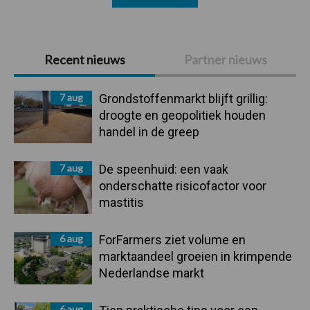
Primaire
Recent nieuws
Partner nieuws
Sidebar
7 aug
Grondstoffenmarkt blijft grillig:
droogte en geopolitiek houden
handel in de greep
7 aug
De speenhuid: een vaak
onderschatte risicofactor voor
mastitis
6 aug
ForFarmers ziet volume en
marktaandeel groeien in krimpende
Nederlandse markt
6 aug