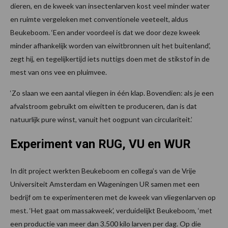
dieren, en de kweek van insectenlarven kost veel minder water
en ruimte vergeleken met conventionele veeteelt, aldus
Beukeboom. ‘Een ander voordeel is dat we door deze kweek
minder afhankelijk worden van eiwitbronnen uit het buitenland’,
zegt hij, en tegelijkertijd iets nuttigs doen met de stikstof in de
mest van ons vee en pluimvee.
‘Zo slaan we een aantal vliegen in één klap. Bovendien: als je een
afvalstroom gebruikt om eiwitten te produceren, dan is dat
natuurlijk pure winst, vanuit het oogpunt van circulariteit.’
Experiment van RUG, VU en WUR
In dit project werkten Beukeboom en collega’s van de Vrije
Universiteit Amsterdam en Wageningen UR samen met een
bedrijf om te experimenteren met de kweek van vliegenlarven op
mest. ‘Het gaat om massakweek’, verduidelijkt Beukeboom, ‘met
een productie van meer dan 3.500 kilo larven per dag. Op die