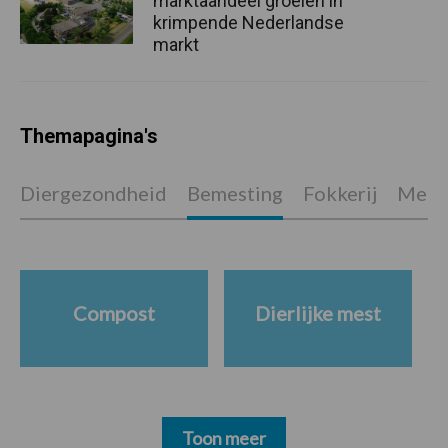
marktaandeel groeien in
krimpende Nederlandse
markt
Themapagina's
Diergezondheid
Bemesting
Fokkerij
Melkv
Compost
Dierlijke mest
Toon meer