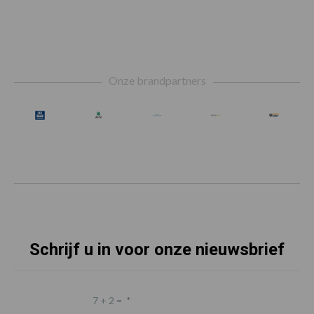
Footer
Onze brandpartners
Schrijf u in voor onze nieuwsbrief
7 + 2 =
*