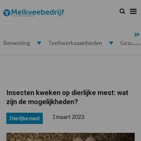
Spring
Door
Spring
Spring
naar
naar
naar
naar
Zoeken...
Zoek
Melkveebedrijf.nl
de
de
de
de
hoofdnavigatie
hoofd
eerste
voettekst
inhoud
sidebar
Bemesting
Teeltwerkzaamheden
Gezond
Insecten kweken op dierlijke mest: wat
zijn de mogelijkheden?
1 maart 2023
Dierlijke mest