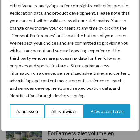
effectiveness, analyzing audience insights, collecting precise
huisvlieg.’
geolocation data, and product development. Please note that
Tekst:
Nienke Beitema via Rijksuniversiteit Groningen
your consent will be valid across all our subdomains. You can
change or withdraw your consent at any time by clicking the
Aanbevolen voor jou!
“Consent Preferences” button at the bottom of your screen.
We respect your choices and are committed to providing you
Grondstoffenmarkt blijft
with a transparent and secure browsing experience. The
grillig: droogte en
third-party vendors are processing data for the following
geopolitiek houden handel
purposes and special features: Store and/or access
in de greep
information on a device, personalized advertising and content,
advertising and content measurement, audience research,
and services development, precise geolocation data, and
De speenhuid: een vaak
identification through device scanning.
onderschatte risicofactor
voor mastitis
Aanpassen
Alles afwijzen
Alles accepteren
ForFarmers ziet volume en