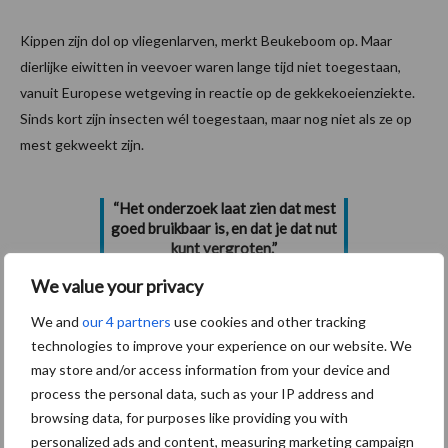
Kippen zijn dol op vliegenlarven, merkt Beukeboom op. Maar
dierlijke eiwitten in veevoer waren lange tijd niet toegestaan,
vanuit Europese wetgeving in reactie op de gekkekoeienziekte.
Sinds kort zijn insecten wél toegestaan, maar nog niet als ze op
mest gekweekt zijn.
“Het onderzoek laat zien dat mest
goed bruikbaar is, en dat je dat nut
kunt vergroten.”
We value your privacy
‘Als je wilt dat de wetgeving verandert, moet je eerst weten wat
We and
our 4 partners
use cookies and other tracking
er veilig kán en wat het oplevert’, zegt Beukeboom. ‘Ons
technologies to improve your experience on our website. We
onderzoek levert daaraan een belangrijke bijdrage. Het laat zien
may store and/or access information from your device and
dat mest goed bruikbaar is, en dat je dat nut kunt vergroten.
process the personal data, such as your IP address and
Namelijk door aanpassingen aan de mest en de
browsing data, for purposes like providing you with
kweekomstandigheden, en door selectieve kweek van de
personalized ads and content, measuring marketing campaign