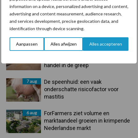
Toon meer
information on a device, personalized advertising and content,
advertising and content measurement, audience research,
and services development, precise geolocation data, and
Primaire
identification through device scanning.
Recent nieuws
Partner nieuws
Sidebar
Aanpassen
Alles afwijzen
Alles accepteren
7 aug
Grondstoffenmarkt blijft grillig:
droogte en geopolitiek houden
handel in de greep
7 aug
De speenhuid: een vaak
onderschatte risicofactor voor
mastitis
6 aug
ForFarmers ziet volume en
marktaandeel groeien in krimpende
Nederlandse markt