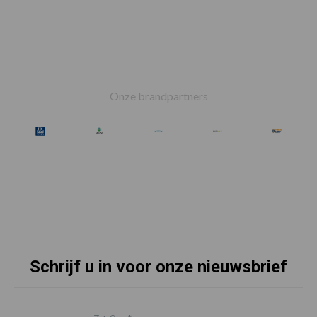
Footer
Onze brandpartners
Schrijf u in voor onze nieuwsbrief