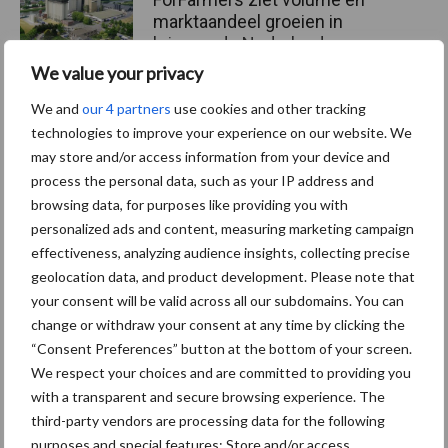
marktaandeel groeien in
krimpende Nederlandse
markt
We value your privacy
We and
our 4 partners
use cookies and other tracking
technologies to improve your experience on our website. We
Themapagina's
may store and/or access information from your device and
process the personal data, such as your IP address and
browsing data, for purposes like providing you with
Diergezondheid
Bemesting
Fokkerij
Melkv
personalized ads and content, measuring marketing campaign
effectiveness, analyzing audience insights, collecting precise
geolocation data, and product development. Please note that
your consent will be valid across all our subdomains. You can
change or withdraw your consent at any time by clicking the
Compost
Dierlijke mest
“Consent Preferences” button at the bottom of your screen.
We respect your choices and are committed to providing you
with a transparent and secure browsing experience. The
third-party vendors are processing data for the following
purposes and special features: Store and/or access