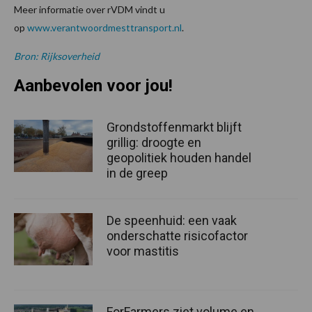
Meer informatie over rVDM vindt u
op
www.verantwoordmesttransport.nl
.
Bron: Rijksoverheid
Aanbevolen voor jou!
Grondstoffenmarkt blijft
grillig: droogte en
geopolitiek houden handel
in de greep
De speenhuid: een vaak
onderschatte risicofactor
voor mastitis
ForFarmers ziet volume en