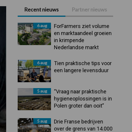
Recent nieuws
Partner nieuws
Primaire
Sidebar
6 aug
ForFarmers ziet volume
en marktaandeel groeien
in krimpende
Nederlandse markt
6 aug
Tien praktische tips voor
een langere levensduur
5 aug
“Vraag naar praktische
hygieneoplossingen is in
Polen groter dan ooit”
5 aug
Drie Franse bedrijven
over de grens van 14.000