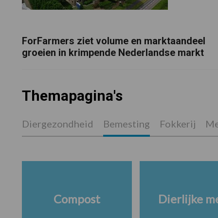
ForFarmers ziet volume en marktaandeel
groeien in krimpende Nederlandse markt
Themapagina's
Diergezondheid
Bemesting
Fokkerij
Me
Compost
Dierlijke m