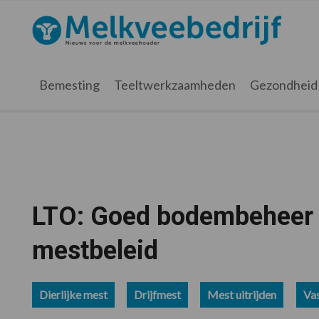
Spring
Door
Spring
Spring
naar
naar
naar
naar
Melkveebedrijf.nl
de
de
de
de
hoofdnavigatie
hoofd
eerste
voettekst
inhoud
sidebar
Bemesting
Teeltwerkzaamheden
Gezondheid
LTO: Goed bodembeheer m
mestbeleid
Dierlijke mest
Drijfmest
Mest uitrijden
Va