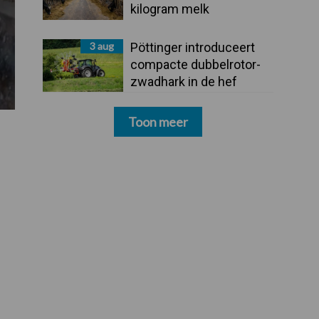
kilogram melk
3 aug
Pöttinger introduceert
compacte dubbelrotor-
zwadhark in de hef
Toon meer