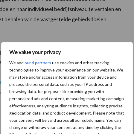
oelen naar individueel bedrijfsniveau te vertalen en
het behalen van de vastgestelde gebiedsdoelen.
8 gesprekken gevoerd met agrarisch ondernemers, LTO
We value your privacy
s. LTO Nederland heeft vervolgens in samenwerking
We and
our 4 partners
use cookies and other tracking
technologies to improve your experience on our website. We
ute van herbezinning mestbeleid naar agrarisch
may store and/or access information from your device and
teit
’ uitgewerkt. Na een fanatieke start eind 2018, is
process the personal data, such as your IP address and
browsing data, for purposes like providing you with
het ministerie rond het traject van de herbezinning
personalized ads and content, measuring marketing campaign
et uitgaan van de Kamerbrief van 8 september jl. nooit
effectiveness, analyzing audience insights, collecting precise
geolocation data, and product development. Please note that
your consent will be valid across all our subdomains. You can
change or withdraw your consent at any time by clicking the