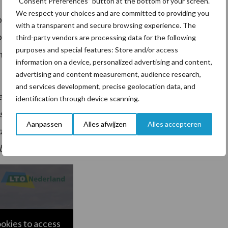
“Consent Preferences” button at the bottom of your screen.
We respect your choices and are committed to providing you
eleid staan er ook nog andere relevante
with a transparent and secure browsing experience. The
leid. LTO Nederland heeft in de aanloop naar dit AO
third-party vendors are processing data for the following
purposes and special features: Store and/or access
input geleverd over deze onderwerpen richting
information on a device, personalized advertising and content,
advertising and content measurement, audience research,
and services development, precise geolocation data, and
r zou nog een rondetafelgesprek plaatsvinden waarin
identification through device scanning.
esprek konden gaan met Kamerleden over de contouren
Aanpassen
Alles afwijzen
Alles accepteren
 door. In onderstaande video geeft Claude van Dongen,
ij LTO Nederland, toelichting op de inbreng van LTO.
ookies to access