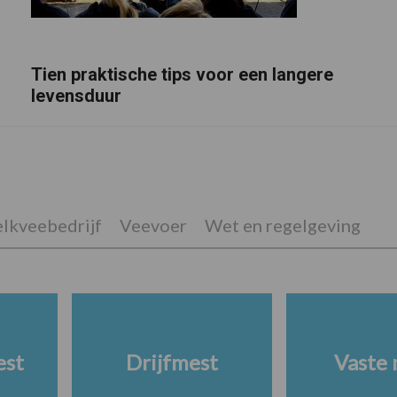
Tien praktische tips voor een langere
levensduur
lkveebedrijf
Veevoer
Wet en regelgeving
est
Drijfmest
Vaste 