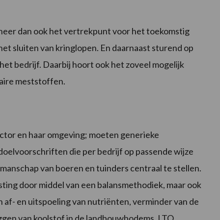
eer dan ook het vertrekpunt voor het toekomstig
et sluiten van kringlopen. En daarnaast sturend op
et bedrijf. Daarbij hoort ook het zoveel mogelijk
laire meststoffen.
sector en haar omgeving; moeten generieke
elvoorschriften die per bedrijf op passende wijze
manschap van boeren en tuinders centraal te stellen.
sting door middel van een balansmethodiek, maar ook
n af- en uitspoeling van nutriënten, verminder van de
eggen van koolstof in de landbouwbodems. LTO