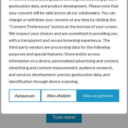
geolocation data, and product development. Please note that
your consent will be valid across all our subdomains. You can
change or withdraw your consent at any time by clicking the
“Consent Preferences” button at the bottom of your screen.
Themapagina's
We respect your choices and are committed to providing you
with a transparent and secure browsing experience. The
Diergezondheid
Bemesting
Fokkerij
Melkv
third-party vendors are processing data for the following
purposes and special features: Store and/or access
information on a device, personalized advertising and content,
advertising and content measurement, audience research,
and services development, precise geolocation data, and
Compost
Dierlijke mest
identification through device scanning.
Aanpassen
Alles afwijzen
Alles accepteren
Toon meer