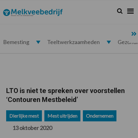
Spring
Door
Spring
Spring
naar
naar
naar
naar
Zoeken...
Zoek
Melkveebedrijf.nl
de
de
de
de
hoofdnavigatie
hoofd
eerste
voettekst
inhoud
sidebar
Bemesting
Teeltwerkzaamheden
Gezond
LTO is niet te spreken over voorstellen
‘Contouren Mestbeleid’
Dierlijke mest
Mest uitrijden
Ondernemen
13 oktober 2020