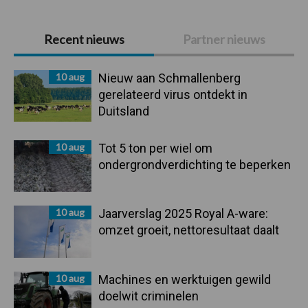
Primaire
Recent nieuws
Partner nieuws
Sidebar
10 aug
Nieuw aan Schmallenberg
gerelateerd virus ontdekt in
Duitsland
10 aug
Tot 5 ton per wiel om
ondergrondverdichting te beperken
10 aug
Jaarverslag 2025 Royal A-ware:
omzet groeit, nettoresultaat daalt
10 aug
Machines en werktuigen gewild
doelwit criminelen