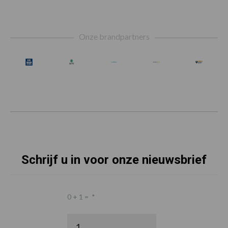
Footer
Onze brandpartners
Schrijf u in voor onze nieuwsbrief
0 + 1 =
*