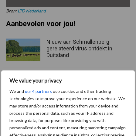
Bron:
LTO Nederland
Aanbevolen voor jou!
Nieuw aan Schmallenberg
gerelateerd virus ontdekt in
Duitsland
We value your privacy
Tot 5 ton per wiel om
ondergrondverdichting te
We and
our 4 partners
use cookies and other tracking
beperken
technologies to improve your experience on our website. We
may store and/or access information from your device and
process the personal data, such as your IP address and
browsing data, for purposes like providing you with
Jaarverslag 2025 Royal A-
personalized ads and content, measuring marketing campaign
ware: omzet groeit,
nettoresultaat daalt
effectiveness, analyzing audience insights, collecting precise