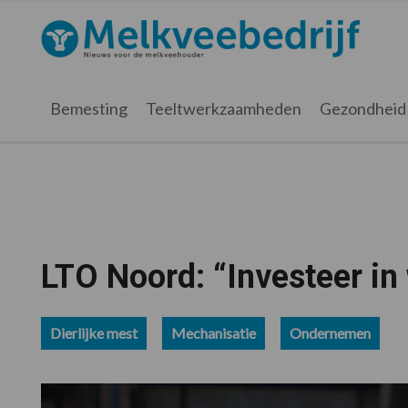
Spring
Door
Spring
Spring
naar
naar
naar
naar
Melkveebedrijf.nl
de
de
de
de
hoofdnavigatie
hoofd
eerste
voettekst
inhoud
sidebar
Bemesting
Teeltwerkzaamheden
Gezondheid
LTO Noord: “Investeer in
Dierlijke mest
Mechanisatie
Ondernemen