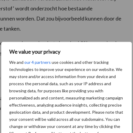
stof’ wordt onderzocht hoe bestaande
kunnen worden. Dat zou bijvoorbeeld kunnen door de
te tanken.
er geproduceerd op het eigen bedrijf is een oplossing
We value your privacy
 en lost het probleem van netcongestie op in het
We and
our 4 partners
use cookies and other tracking
 van de deelnemers aan het project.
technologies to improve your experience on our website. We
may store and/or access information from your device and
 grote energievraagstukken waar we nu voor staan.
process the personal data, such as your IP address and
de anderzijds grote behoefte aan schone vormen van
browsing data, for purposes like providing you with
u te tillen verzoekt LTO Noord het ministerie van
personalized ads and content, measuring marketing campaign
effectiveness, analyzing audience insights, collecting precise
aties te ontwerpen voor de agrarische sector.
geolocation data, and product development. Please note that
your consent will be valid across all our subdomains. You can
change or withdraw your consent at any time by clicking the