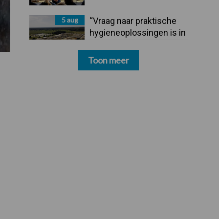
5 aug
“Vraag naar praktische
hygieneoplossingen is in
Polen groter dan ooit”
Toon meer