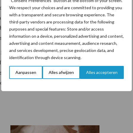
“Consent Preferences” button at the bottom of your screen.
ok groen gas produceren door mest te vergisten. Door
We respect your choices and are committed to providing you
with a transparent and secure browsing experience. The
 bacteriën voor de productie van biogas. Dit biogas
third-party vendors are processing data for the following
t heeft als aardgas. Hiermee dragen boeren en tuinders
purposes and special features: Store and/or access
information on a device, personalized advertising and content,
en tuinders in Nederland doen dit al.
advertising and content measurement, audience research,
and services development, precise geolocation data, and
 zetten zijn vrij hoog. Door de sterk oplopende
identification through device scanning.
jker. Er is nog een klein duwtje in de rug nodig. De
ringsfonds voor deze installaties en door te zorgen
Aanpassen
Alles afwijzen
Alles accepteren
ogasleiding.