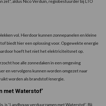
n zet”, aldus Nico Verduin, regiobestuurder bij LTO
l plekken vol. Hierdoor kunnen zonnepanelen en kleine
of biedt hier een oplossing voor. Opgewekte energie
rdoor hoeft het niet het elektriciteitsnet op.
zocht hoe alle zonnedaken in een omgeving
ser en vervolgens kunnen worden omgezet naar
uikt worden als brandstof/energie.
n met Waterstof’
is, is ‘Landbouw verduurzamen met Waterstof’. Bij