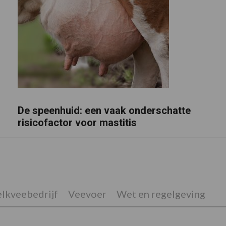
De speenhuid: een vaak onderschatte
risicofactor voor mastitis
lkveebedrijf
Veevoer
Wet en regelgeving