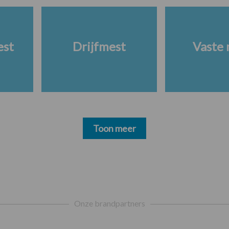
est
Drijfmest
Vaste 
Toon meer
Onze brandpartners