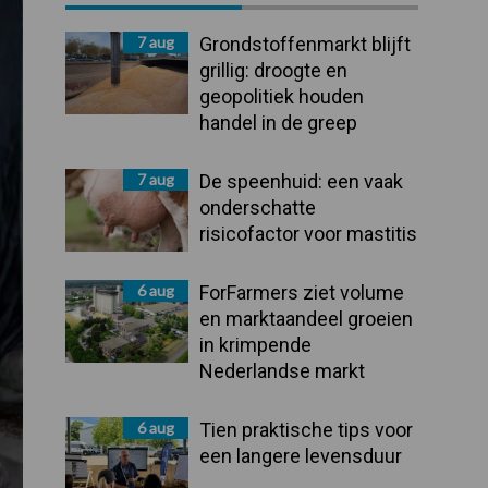
Sidebar
7 aug
Grondstoffenmarkt blijft
grillig: droogte en
geopolitiek houden
handel in de greep
7 aug
De speenhuid: een vaak
onderschatte
risicofactor voor mastitis
6 aug
ForFarmers ziet volume
en marktaandeel groeien
in krimpende
Nederlandse markt
6 aug
Tien praktische tips voor
een langere levensduur