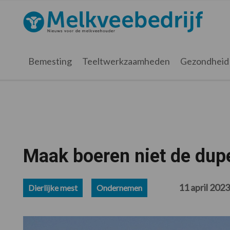
Spring
Door
Spring
Spring
naar
naar
naar
naar
Melkveebedrijf.nl
de
de
de
de
hoofdnavigatie
hoofd
eerste
voettekst
inhoud
sidebar
Bemesting
Teeltwerkzaamheden
Gezondheid
Maak boeren niet de dup
11 april 2023
Dierlijke mest
Ondernemen