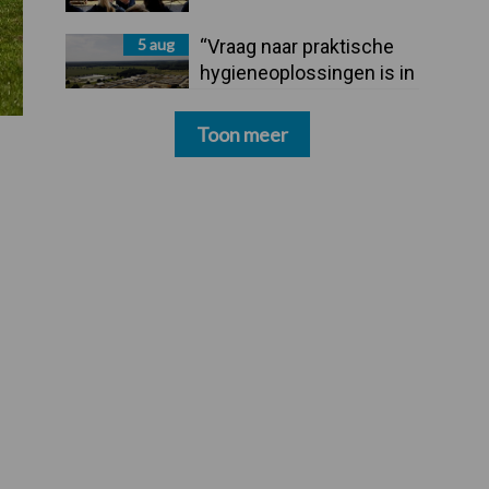
5 aug
“Vraag naar praktische
hygieneoplossingen is in
Polen groter dan ooit”
Toon meer