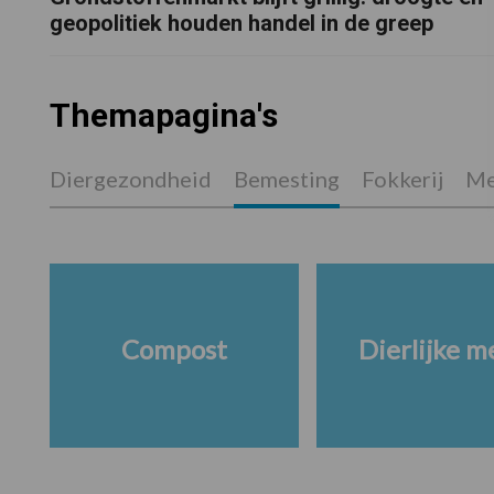
geopolitiek houden handel in de greep
Themapagina's
Diergezondheid
Bemesting
Fokkerij
Me
Compost
Dierlijke m