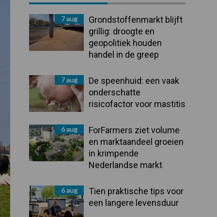
Sidebar
7 aug
Grondstoffenmarkt blijft
grillig: droogte en
geopolitiek houden
handel in de greep
7 aug
De speenhuid: een vaak
onderschatte
risicofactor voor mastitis
6 aug
ForFarmers ziet volume
en marktaandeel groeien
in krimpende
Nederlandse markt
6 aug
Tien praktische tips voor
een langere levensduur