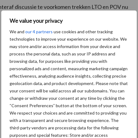
teraf discussie te voorkomen trekken LTO en POV nu
We value your privacy
We and
our 4 partners
use cookies and other tracking
technologies to improve your experience on our website. We
may store and/or access information from your device and
process the personal data, such as your IP address and
browsing data, for purposes like providing you with
personalized ads and content, measuring marketing campaign
effectiveness, analyzing audience insights, collecting precise
geolocation data, and product development. Please note that
your consent will be valid across all our subdomains. You can
change or withdraw your consent at any time by clicking the
“Consent Preferences” button at the bottom of your screen.
We respect your choices and are committed to providing you
with a transparent and secure browsing experience. The
third-party vendors are processing data for the following
purposes and special features: Store and/or access
De speenhuid: een vaak onderschatte