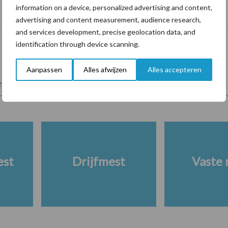
information on a device, personalized advertising and content,
risicofactor voor mastitis
advertising and content measurement, audience research,
and services development, precise geolocation data, and
identification through device scanning.
Aanpassen
Alles afwijzen
Alles accepteren
lkveebedrijf
Veevoer
Wet en regelgeving
est
Drijfmest
Vaste 