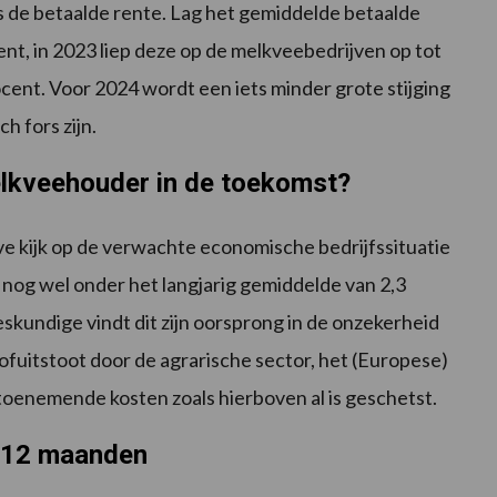
 de betaalde rente. Lag het gemiddelde betaalde
nt, in 2023 liep deze op de melkveebedrijven op tot
rocent. Voor 2024 wordt een iets minder grote stijging
h fors zijn.
lkveehouder in de toekomst?
 kijk op de verwachte economische bedrijfssituatie
ze nog wel onder het langjarig gemiddelde van 2,3
undige vindt dit zijn oorsprong in de onzekerheid
tofuitstoot door de agrarische sector, het (Europese)
toenemende kosten zoals hierboven al is geschetst.
e 12 maanden