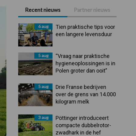
Recent nieuws
Partner nieuws
Primaire
Sidebar
6 aug
Tien praktische tips voor
een langere levensduur
5 aug
“Vraag naar praktische
hygieneoplossingen is in
Polen groter dan ooit”
5 aug
Drie Franse bedrijven
over de grens van 14.000
kilogram melk
3 aug
Pöttinger introduceert
compacte dubbelrotor-
zwadhark in de hef