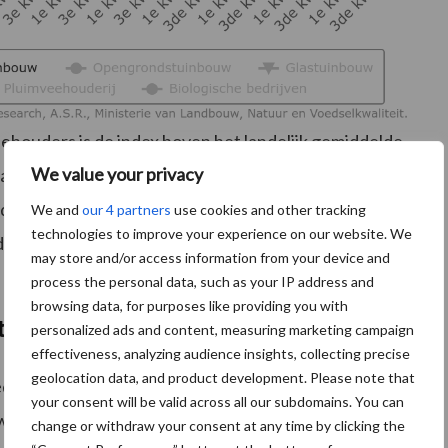
ehouders is de index boven het landelijk gemiddelde
We value your privacy
fnam. De meeste bedrijfstypen scoren hoger behalve de
dex hebben de akkerbouw en de biologische sector
We and
our 4 partners
use cookies and other tracking
technologies to improve your experience on our website. We
 de verwachte situatie scoren de akkerbouw,
may store and/or access information from your device and
process the personal data, such as your IP address and
browsing data, for purposes like providing you with
te van gemiddelde
personalized ads and content, measuring marketing campaign
effectiveness, analyzing audience insights, collecting precise
geolocation data, and product development. Please note that
gedaald, gestegen in het tweede kwartaal maar weer
your consent will be valid across all our subdomains. You can
kwam uit op ruim 16 punten en is hiermee het laagst in
change or withdraw your consent at any time by clicking the