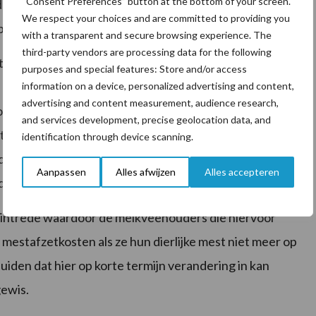
“Consent Preferences” button at the bottom of your screen.
de akkerbouw en de biologische bedrijven. Gemiddeld
We respect your choices and are committed to providing you
bijna 22 punten.
with a transparent and secure browsing experience. The
third-party vendors are processing data for the following
ten in deze enquête, zijn volgens sectordeskundige
purposes and special features: Store and/or access
r andere rente, gebouwen,
machines
en onderhoud,
information on a device, personalized advertising and content,
advertising and content measurement, audience research,
sten en, niet te vergeten,
blauwtong
de belangrijkste
and services development, precise geolocation data, and
 stemming, ondanks de gestaag toenemende en relatief
identification through device scanning.
t dan ook flink door en bedroeg in 2023 al ruim 52,5 euro
Aanpassen
Alles afwijzen
Alles accepteren
de 51,5 euro per 100 kg melk in 2024.
n intrede waardoor de melkveehouders die hiervoor
estafzetkosten als ze hun dierlijke mest niet meer op
luiden dat hier op korte termijn verandering in kan
gewis.