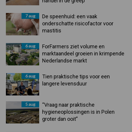
handel in de greep
7 aug
De speenhuid: een vaak
onderschatte risicofactor voor
mastitis
6 aug
ForFarmers ziet volume en
marktaandeel groeien in krimpende
Nederlandse markt
6 aug
Tien praktische tips voor een
langere levensduur
5 aug
“Vraag naar praktische
hygieneoplossingen is in Polen
groter dan ooit”