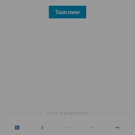
Toon meer
Footer
Onze brandpartners