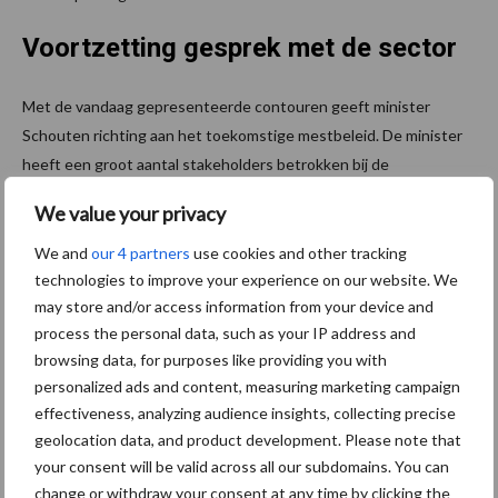
Voortzetting gesprek met de sector
Met de vandaag gepresenteerde contouren geeft minister
Schouten richting aan het toekomstige mestbeleid. De minister
heeft een groot aantal stakeholders betrokken bij de
herbezinning van het mestbeleid en wil ook bij de verdere
We value your privacy
uitwerking gebruikmaken van de ideeën, kennis en
praktijkervaring van de sector en andere belanghebbenden. Het
We and
our 4 partners
use cookies and other tracking
technologies to improve your experience on our website. We
advies over de aanpak van de stikstofproblematiek van het
may store and/or access information from your device and
Adviescollege Remkes zal daarin worden meegenomen.
process the personal data, such as your IP address and
Bron:
Ministerie van LNV
browsing data, for purposes like providing you with
personalized ads and content, measuring marketing campaign
Aanbevolen voor jou!
effectiveness, analyzing audience insights, collecting precise
geolocation data, and product development. Please note that
Grondstoffenmarkt blijft
your consent will be valid across all our subdomains. You can
grillig: droogte en
change or withdraw your consent at any time by clicking the