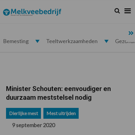
Spring
Door
Spring
Spring
naar
naar
naar
naar
Zoeken...
Zoek
Melkveebedrijf.nl
de
de
de
de
hoofdnavigatie
hoofd
eerste
voettekst
inhoud
sidebar
Bemesting
Teeltwerkzaamheden
Gezond
Minister Schouten: eenvoudiger en
duurzaam meststelsel nodig
Dierlijke mest
Mest uitrijden
9 september 2020