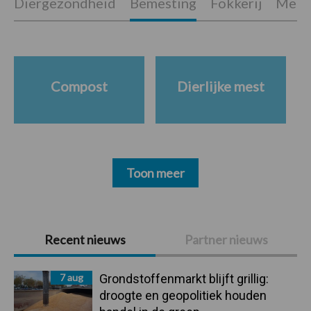
Diergezondheid
Bemesting
Fokkerij
Melkv
Compost
Dierlijke mest
Toon meer
Primaire
Recent nieuws
Partner nieuws
Sidebar
7 aug
Grondstoffenmarkt blijft grillig:
droogte en geopolitiek houden