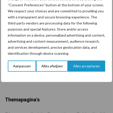
geopolitiek houden handel
“Consent Preferences” button at the bottom of your screen.
in de greep
We respect your choices and are committed to providing you
with a transparent and secure browsing experience. The
third-party vendors are processing data for the following
De speenhuid: een vaak
purposes and special features: Store and/or access
onderschatte risicofactor
information on a device, personalized advertising and content,
voor mastitis
advertising and content measurement, audience research,
and services development, precise geolocation data, and
identification through device scanning.
ForFarmers ziet volume en
marktaandeel groeien in
Aanpassen
Alles afwijzen
Alles accepteren
krimpende Nederlandse
markt
Themapagina's