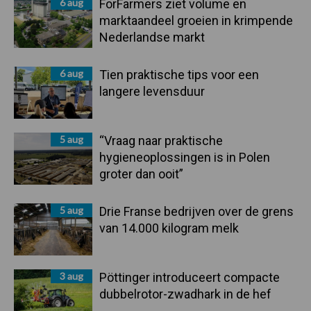
6 aug
ForFarmers ziet volume en
marktaandeel groeien in krimpende
Nederlandse markt
6 aug
Tien praktische tips voor een
langere levensduur
5 aug
“Vraag naar praktische
hygieneoplossingen is in Polen
groter dan ooit”
5 aug
Drie Franse bedrijven over de grens
van 14.000 kilogram melk
3 aug
Pöttinger introduceert compacte
dubbelrotor-zwadhark in de hef