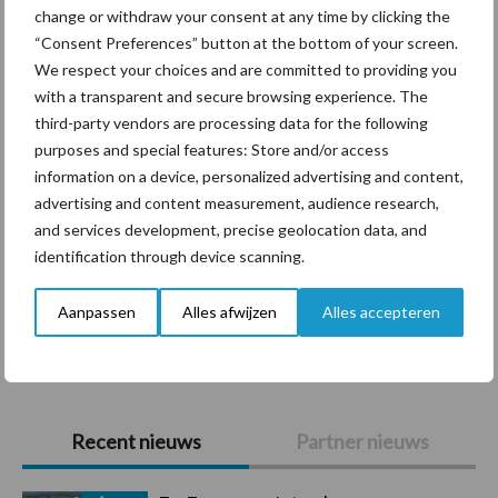
change or withdraw your consent at any time by clicking the
“Consent Preferences” button at the bottom of your screen.
Diergezondheid
Bemesting
Fokkerij
Melkv
We respect your choices and are committed to providing you
with a transparent and secure browsing experience. The
third-party vendors are processing data for the following
purposes and special features: Store and/or access
Ligbox &
information on a device, personalized advertising and content,
Bedrijfsnieuws
advertising and content measurement, audience research,
Voerhekken
and services development, precise geolocation data, and
identification through device scanning.
Aanpassen
Alles afwijzen
Alles accepteren
Toon meer
Primaire
Recent nieuws
Partner nieuws
Sidebar