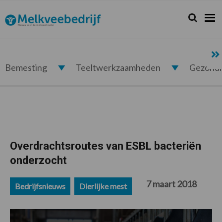
Spring
Door
Spring
Spring
naar
naar
naar
naar
Zoeken...
Zoek
Melkveebedrijf.nl
de
de
de
de
hoofdnavigatie
hoofd
eerste
voettekst
inhoud
sidebar
Bemesting
Teeltwerkzaamheden
Gezond
Overdrachtsroutes van ESBL bacteriën
onderzocht
7 maart 2018
Bedrijfsnieuws
Dierlijke mest