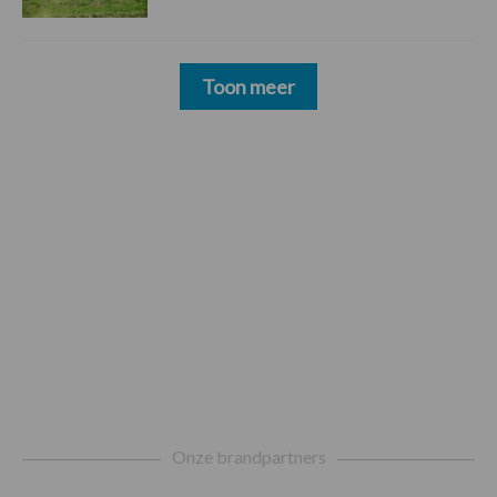
Toon meer
Footer
Onze brandpartners