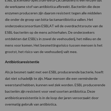
ESBL (Extended-Spectrum-Bèta-Lactamasen) is een enzym dat
de werkzame stof van antibiotica afbreekt. Bacteriën die deze
enzymen produceren zijn daarom resistent tegen alle middelen
die onder de groep van bèta-lactamantibiotica vallen. Het
onderzoeksconsortium ESBLAT wil de overdrachtsroute van de
ESBL-bacteriën op de mens achterhalen. De onderzoekers
ontdekten dat ESBL’s in zowel de veehouderij, het milieu en de
mens voor komen. Het besmettingsrisico tussen mensen is het
grootst, het risico van de veehouderij valt mee.
Antibioticaresistentie
Als je besmet raakt met een ESBL producerende bacterie, hoeft
dat niet schadelijk te zijn. Maar mensen die een verminderde
weerstand hebben, kunnen wel ziek worden. ESBL producerende
bacteriën zijn resistent voor veel soorten antibiotica. Deze
antibioticaresistentie is in de loop der jaren veroorzaakt door
overmatig gebruik van antibiotica.