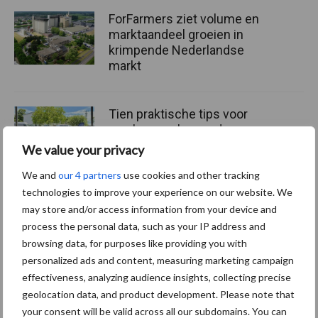
ForFarmers ziet volume en
marktaandeel groeien in
krimpende Nederlandse
markt
Tien praktische tips voor
een langere levensduur
We value your privacy
We and
our 4 partners
use cookies and other tracking
technologies to improve your experience on our website. We
“Vraag naar praktische
may store and/or access information from your device and
hygieneoplossingen is in
process the personal data, such as your IP address and
Polen groter dan ooit”
browsing data, for purposes like providing you with
personalized ads and content, measuring marketing campaign
effectiveness, analyzing audience insights, collecting precise
geolocation data, and product development. Please note that
your consent will be valid across all our subdomains. You can
Themapagina's