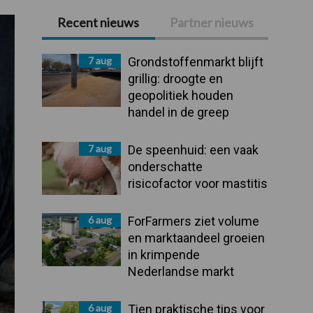
Recent nieuws
Partner nieuws
Primaire
Sidebar
7 aug
Grondstoffenmarkt blijft
grillig: droogte en
geopolitiek houden
handel in de greep
7 aug
De speenhuid: een vaak
onderschatte
risicofactor voor mastitis
6 aug
ForFarmers ziet volume
en marktaandeel groeien
in krimpende
Nederlandse markt
6 aug
Tien praktische tips voor