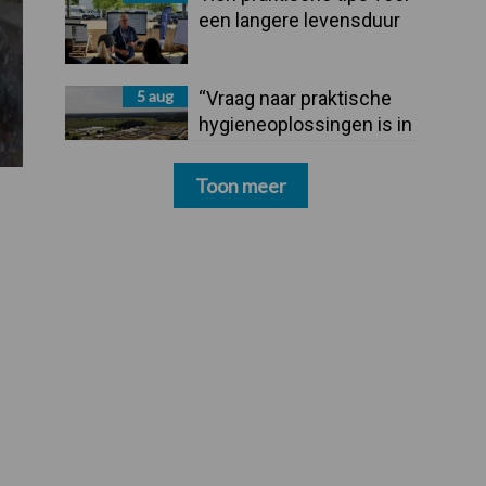
een langere levensduur
5 aug
“Vraag naar praktische
hygieneoplossingen is in
Polen groter dan ooit”
Toon meer