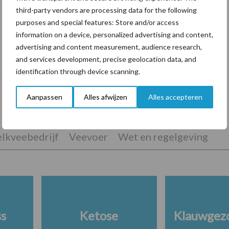
third-party vendors are processing data for the following
purposes and special features: Store and/or access
information on a device, personalized advertising and content,
advertising and content measurement, audience research,
De speenhuid: een vaak onderschatte
and services development, precise geolocation data, and
risicofactor voor mastitis
identification through device scanning.
Aanpassen
Alles afwijzen
Alles accepteren
lkveebedrijf
Veevoer
Wet en regelgeving
ss
Ketose
Klauwgez