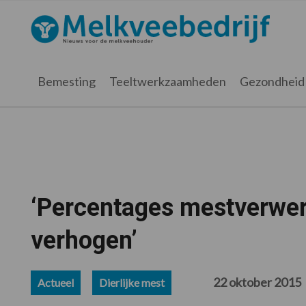
Spring
Door
Spring
Spring
naar
naar
naar
naar
Melkveebedrijf.nl
de
de
de
de
hoofdnavigatie
hoofd
eerste
voettekst
inhoud
sidebar
Bemesting
Teeltwerkzaamheden
Gezondheid
‘Percentages mestverwer
verhogen’
22 oktober 2015
Actueel
Dierlijke mest