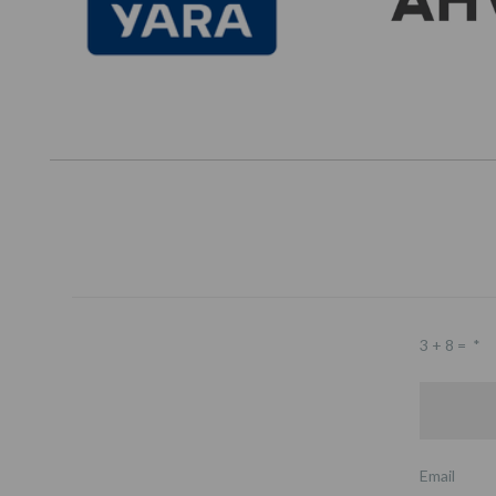
3 + 8 =
*
Email