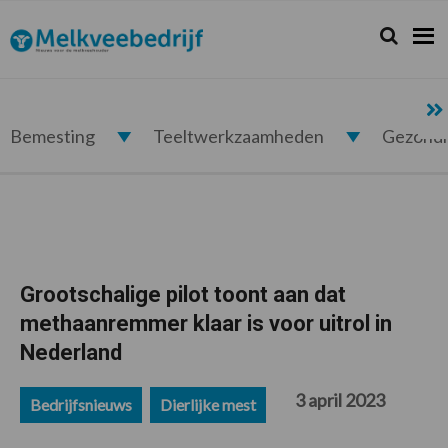
Spring
Door
Spring
Spring
naar
naar
naar
naar
Zoeken...
Zoek
Melkveebedrijf.nl
de
de
de
de
hoofdnavigatie
hoofd
eerste
voettekst
inhoud
sidebar
Bemesting
Teeltwerkzaamheden
Gezond
Grootschalige pilot toont aan dat
methaanremmer klaar is voor uitrol in
Nederland
3 april 2023
Bedrijfsnieuws
Dierlijke mest