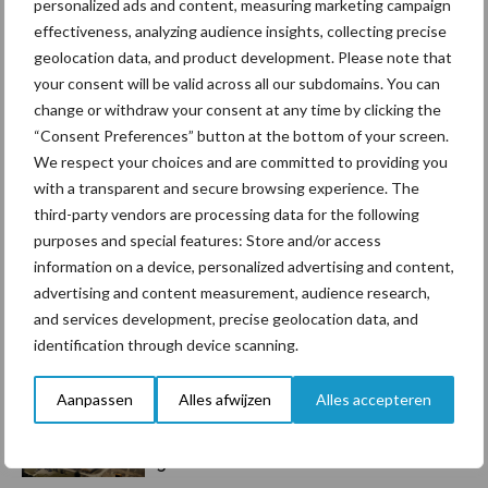
personalized ads and content, measuring marketing campaign
Toon meer
effectiveness, analyzing audience insights, collecting precise
geolocation data, and product development. Please note that
your consent will be valid across all our subdomains. You can
change or withdraw your consent at any time by clicking the
Primaire
Recent nieuws
Partner nieuws
“Consent Preferences” button at the bottom of your screen.
Sidebar
We respect your choices and are committed to providing you
with a transparent and secure browsing experience. The
6 aug
ForFarmers ziet volume en
third-party vendors are processing data for the following
marktaandeel groeien in krimpende
purposes and special features: Store and/or access
Nederlandse markt
information on a device, personalized advertising and content,
advertising and content measurement, audience research,
6 aug
Tien praktische tips voor een
and services development, precise geolocation data, and
langere levensduur
identification through device scanning.
Aanpassen
Alles afwijzen
Alles accepteren
5 aug
“Vraag naar praktische
hygieneoplossingen is in Polen
groter dan ooit”