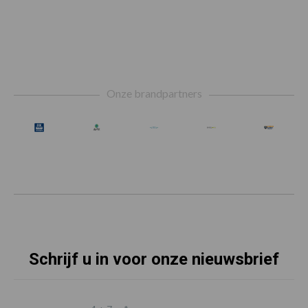
Footer
Onze brandpartners
Schrijf u in voor onze nieuwsbrief