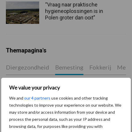
“Vraag naar praktische
hygieneoplossingen is in
Polen groter dan ooit”
Themapagina's
Diergezondheid
Bemesting
Fokkerij
Melkv
We value your privacy
We and
our 4 partners
use cookies and other tracking
Compost
Dierlijke mest
technologies to improve your experience on our website. We
may store and/or access information from your device and
process the personal data, such as your IP address and
browsing data, for purposes like providing you with