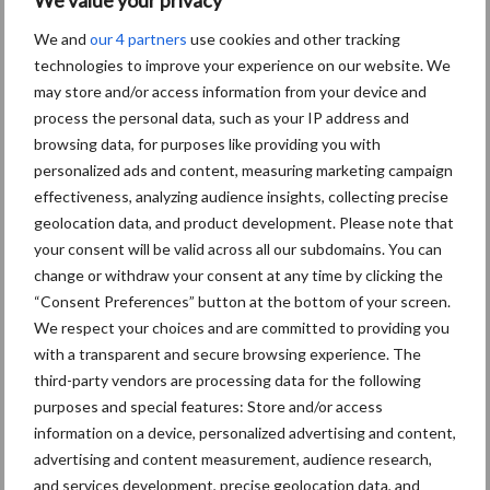
We and
our 4 partners
use cookies and other tracking
Tien praktische tips voor
technologies to improve your experience on our website. We
een langere levensduur
may store and/or access information from your device and
process the personal data, such as your IP address and
browsing data, for purposes like providing you with
personalized ads and content, measuring marketing campaign
effectiveness, analyzing audience insights, collecting precise
“Vraag naar praktische
geolocation data, and product development. Please note that
hygieneoplossingen is in
your consent will be valid across all our subdomains. You can
Polen groter dan ooit”
change or withdraw your consent at any time by clicking the
“Consent Preferences” button at the bottom of your screen.
We respect your choices and are committed to providing you
Drie Franse bedrijven over
with a transparent and secure browsing experience. The
de grens van 14.000
third-party vendors are processing data for the following
kilogram melk
purposes and special features: Store and/or access
information on a device, personalized advertising and content,
advertising and content measurement, audience research,
and services development, precise geolocation data, and