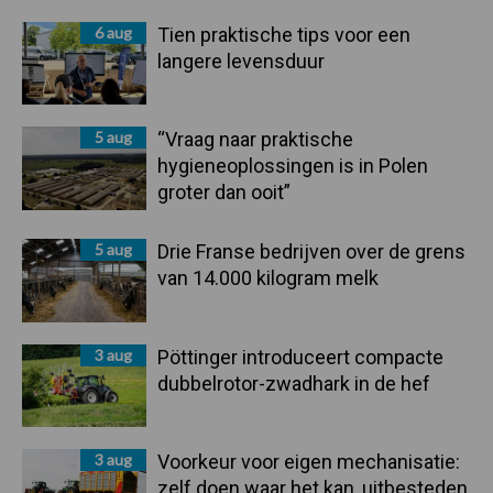
Sidebar
6 aug
Tien praktische tips voor een
langere levensduur
5 aug
“Vraag naar praktische
hygieneoplossingen is in Polen
groter dan ooit”
5 aug
Drie Franse bedrijven over de grens
van 14.000 kilogram melk
3 aug
Pöttinger introduceert compacte
dubbelrotor-zwadhark in de hef
3 aug
Voorkeur voor eigen mechanisatie:
zelf doen waar het kan, uitbesteden