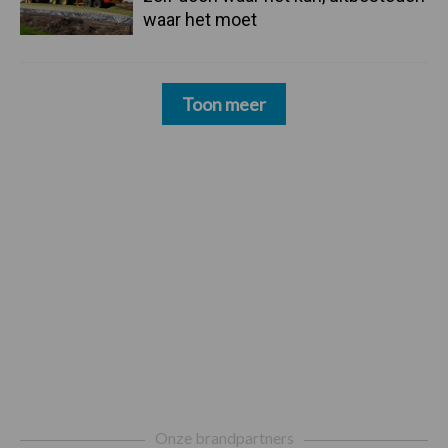
waar het moet
Toon meer
Footer
Onze brandpartners