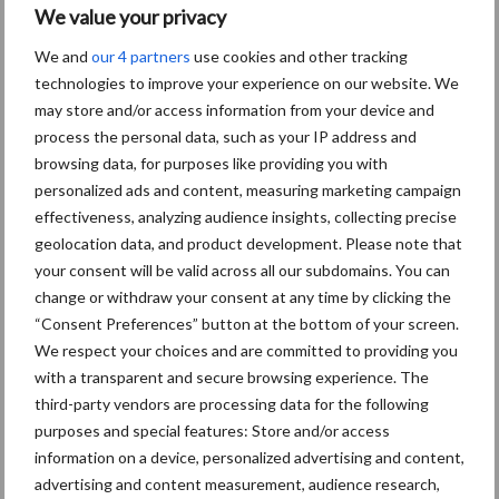
Aanbevolen voor jou!
We value your privacy
We and
our 4 partners
use cookies and other tracking
Grondstoffenmarkt blijft
technologies to improve your experience on our website. We
grillig: droogte en
may store and/or access information from your device and
geopolitiek houden handel
process the personal data, such as your IP address and
in de greep
browsing data, for purposes like providing you with
personalized ads and content, measuring marketing campaign
effectiveness, analyzing audience insights, collecting precise
De speenhuid: een vaak
geolocation data, and product development. Please note that
onderschatte risicofactor
your consent will be valid across all our subdomains. You can
voor mastitis
change or withdraw your consent at any time by clicking the
“Consent Preferences” button at the bottom of your screen.
We respect your choices and are committed to providing you
ForFarmers ziet volume en
with a transparent and secure browsing experience. The
marktaandeel groeien in
third-party vendors are processing data for the following
krimpende Nederlandse
purposes and special features: Store and/or access
markt
information on a device, personalized advertising and content,
advertising and content measurement, audience research,