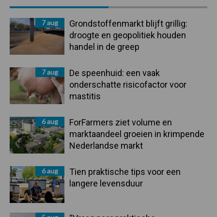
Sidebar
7 aug
Grondstoffenmarkt blijft grillig:
droogte en geopolitiek houden
handel in de greep
7 aug
De speenhuid: een vaak
onderschatte risicofactor voor
mastitis
6 aug
ForFarmers ziet volume en
marktaandeel groeien in krimpende
Nederlandse markt
6 aug
Tien praktische tips voor een
langere levensduur