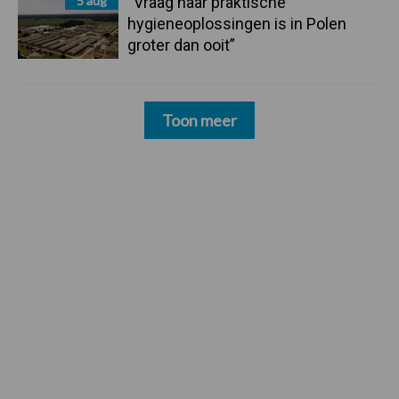
5 aug
“Vraag naar praktische
hygieneoplossingen is in Polen
groter dan ooit”
Toon meer
Footer