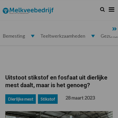
Spring
Door
Spring
Spring
naar
naar
naar
naar
Zoeken...
Zoek
Melkveebedrijf.nl
de
de
de
de
hoofdnavigatie
hoofd
eerste
voettekst
inhoud
sidebar
Bemesting
Teeltwerkzaamheden
Gezond
Uitstoot stikstof en fosfaat uit dierlijke
mest daalt, maar is het genoeg?
28 maart 2023
Dierlijke mest
Stikstof