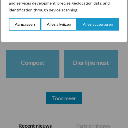
and services development, precise geolocation data, and
identification through device scanning.
Themapagina's
Aanpassen
Alles afwijzen
Alles accepteren
Diergezondheid
Bemesting
Fokkerij
Melkv
Compost
Dierlijke mest
Toon meer
Primaire
Recent nieuws
Partner nieuws