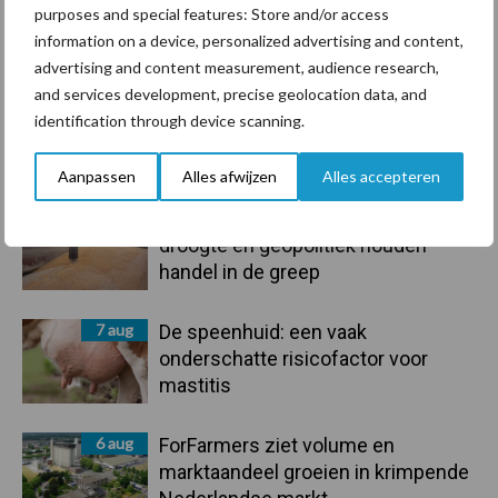
purposes and special features: Store and/or access
information on a device, personalized advertising and content,
Toon meer
advertising and content measurement, audience research,
and services development, precise geolocation data, and
identification through device scanning.
Primaire
Recent nieuws
Partner nieuws
Aanpassen
Alles afwijzen
Alles accepteren
Sidebar
7 aug
Grondstoffenmarkt blijft grillig:
droogte en geopolitiek houden
handel in de greep
7 aug
De speenhuid: een vaak
onderschatte risicofactor voor
mastitis
6 aug
ForFarmers ziet volume en
marktaandeel groeien in krimpende