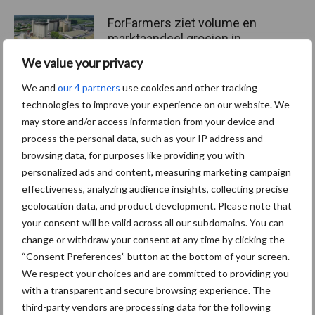
ForFarmers ziet volume en
marktaandeel groeien in
krimpende Nederlandse
We value your privacy
markt
We and
our 4 partners
use cookies and other tracking
technologies to improve your experience on our website. We
may store and/or access information from your device and
Themapagina's
process the personal data, such as your IP address and
browsing data, for purposes like providing you with
Diergezondheid
Bemesting
Fokkerij
Melkv
personalized ads and content, measuring marketing campaign
effectiveness, analyzing audience insights, collecting precise
geolocation data, and product development. Please note that
your consent will be valid across all our subdomains. You can
change or withdraw your consent at any time by clicking the
Compost
Dierlijke mest
“Consent Preferences” button at the bottom of your screen.
We respect your choices and are committed to providing you
with a transparent and secure browsing experience. The
third-party vendors are processing data for the following