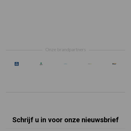
Footer
Onze brandpartners
Schrijf u in voor onze nieuwsbrief