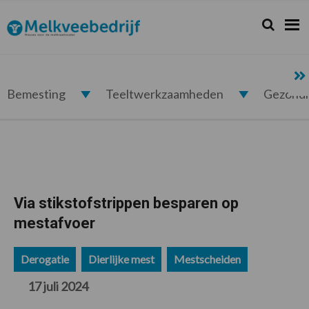
Spring
Door
Spring
Spring
naar
naar
naar
naar
Zoeken...
Zoek
Melkveebedrijf.nl
de
de
de
de
hoofdnavigatie
hoofd
eerste
voettekst
inhoud
sidebar
Bemesting
Teeltwerkzaamheden
Gezond
Via stikstofstrippen besparen op
mestafvoer
Derogatie
Dierlijke mest
Mestscheiden
17 juli 2024