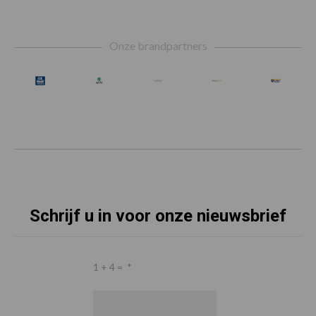
Footer
Onze brandpartners
Schrijf u in voor onze nieuwsbrief
1 + 4 =
*