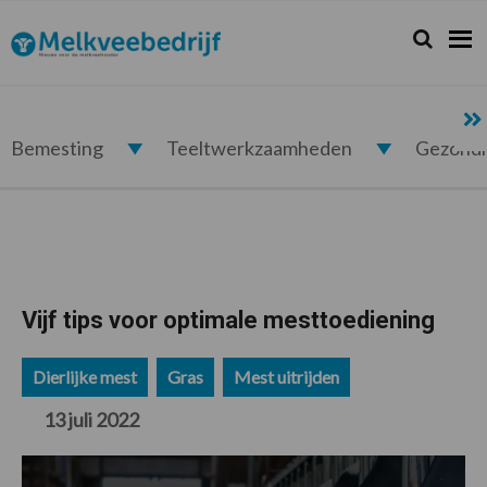
Spring
Door
Spring
Spring
naar
naar
naar
naar
Zoeken...
Zoek
Melkveebedrijf.nl
de
de
de
de
hoofdnavigatie
hoofd
eerste
voettekst
inhoud
sidebar
Bemesting
Teeltwerkzaamheden
Gezond
Vijf tips voor optimale mesttoediening
Dierlijke mest
Gras
Mest uitrijden
13 juli 2022