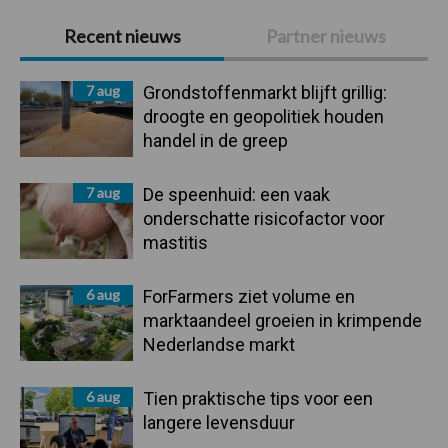
Primaire
Recent nieuws
Partner nieuws
Sidebar
7 aug
Grondstoffenmarkt blijft grillig:
droogte en geopolitiek houden
handel in de greep
7 aug
De speenhuid: een vaak
onderschatte risicofactor voor
mastitis
6 aug
ForFarmers ziet volume en
marktaandeel groeien in krimpende
Nederlandse markt
6 aug
Tien praktische tips voor een
langere levensduur