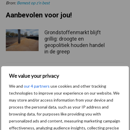
Bron:
Bemest op z’n best
Aanbevolen voor jou!
Grondstoffenmarkt blijft
grillig: droogte en
geopolitiek houden handel
in de greep
De speenhuid: een vaak
We value your privacy
onderschatte risicofactor
voor mastitis
We and
our 4 partners
use cookies and other tracking
technologies to improve your experience on our website. We
may store and/or access information from your device and
process the personal data, such as your IP address and
ForFarmers ziet volume en
browsing data, for purposes like providing you with
marktaandeel groeien in
personalized ads and content, measuring marketing campaign
krimpende Nederlandse
effectiveness, analyzing audience insights, collecting precise
markt