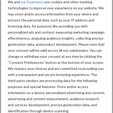
We and
our 4 partners
use cookies and other tracking
technologies to improve your experience on our website. We
Laarman krijgt 11,2 gram stikstof, 3,89 gram fosfaat en 8,1 gram
may store and/or access information from your device and
kali per kilogram bermgras. Per hectare rijdt de teler 25 hectare
process the personal data, such as your IP address and
van het Compost-O-mengsel uit. “Als je die 25 kuub keer 8 gram
browsing data, for purposes like providing you with
kali doet betekent dat je 200 kilo kali uitrijdt. Dus ik hoef helemaal
personalized ads and content, measuring marketing campaign
geen kali aan te kopen.” Van een verhoogde druk van onkruiden
effectiveness, analyzing audience insights, collecting precise
zoals Jacobskruiskruid, wat vaak het bezwaar is tegen het
geolocation data, and product development. Please note that
uitrijden van bermmaaisels, heeft de teler uit Wildervank geen
your consent will be valid across all our subdomains. You can
last. “Soms kom je wel een blikje of stukje plastic tegen, maar ik
change or withdraw your consent at any time by clicking the
durf wel te stellen dat ik meer last heb van stokken die
“Consent Preferences” button at the bottom of your screen.
achterblijven in het land van mensen die hun honden
We respect your choices and are committed to providing you
with a transparent and secure browsing experience. The
uitlaten.”Ook voor andere wijze van bodemverbetering, zoals
third-party vendors are processing data for the following
Bokashi, gelooft Laarman wel in gunstige effecten. “Maar dan
purposes and special features: Store and/or access
hebben we het wel over een heel ander kostenplaatje. Ik heb
information on a device, personalized advertising and content,
bermmaaisel én mest, dus deze oplossing past mij als een oude
advertising and content measurement, audience research,
jas.”
and services development, precise geolocation data, and
identification through device scanning.
Dit is een artikel uit de Akkerbouwkrant. Wil je deze thuis