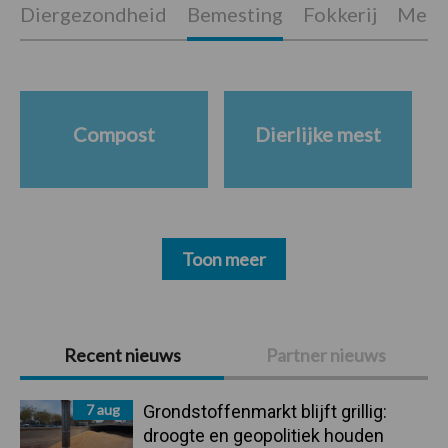
Diergezondheid
Bemesting
Fokkerij
Melkv
Compost
Dierlijke mest
Toon meer
Primaire
Recent nieuws
Partner nieuws
Sidebar
7 aug
Grondstoffenmarkt blijft grillig:
droogte en geopolitiek houden