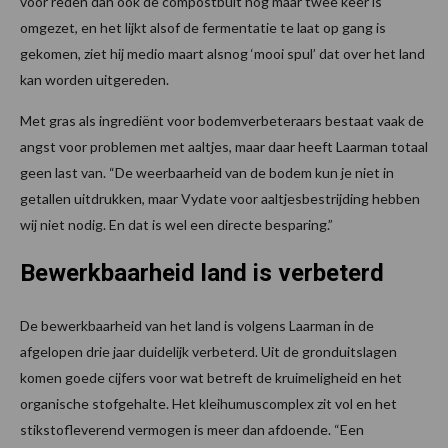
voor reden dan ook de compostbult nog maar twee keer is
omgezet, en het lijkt alsof de fermentatie te laat op gang is
gekomen, ziet hij medio maart alsnog ‘mooi spul’ dat over het land
kan worden uitgereden.
Met gras als ingrediënt voor bodemverbeteraars bestaat vaak de
angst voor problemen met aaltjes, maar daar heeft Laarman totaal
geen last van. “De weerbaarheid van de bodem kun je niet in
getallen uitdrukken, maar Vydate voor aaltjesbestrijding hebben
wij niet nodig. En dat is wel een directe besparing.”
Bewerkbaarheid land is verbeterd
De bewerkbaarheid van het land is volgens Laarman in de
afgelopen drie jaar duidelijk verbeterd. Uit de gronduitslagen
komen goede cijfers voor wat betreft de kruimeligheid en het
organische stofgehalte. Het kleihumuscomplex zit vol en het
stikstofleverend vermogen is meer dan afdoende. “Een