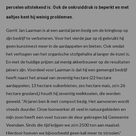
percelen uitstekend is. Ook de onkruiddruk is beperkt en met
aaltjes kent hij weinig problemen.
Gerrit Jan Laarman is al een aantal jaren bezig om de kringloop op
zijn bedrijf te verbeteren. Voor het vierde jaar op rij gebruikt hij
geen kunstmest meer in de aardappelen en bieten. Ook omdat
het verhogen van het organische stofgehalte al langer de inzet is.
En met de huidige prijzen zal menig akkerbouwer op de resultaten
jaloers zijn. Voordeel voor Laarman is dat hij een gemengd bedrijf
heeft naast het areaal van zeventig hectare (22 hectare
aardappelen, 13 hectare suikerbieten, zes hectare mais, zo’n 26
hectare grasland,) houdt hij zeventig melkkoeien, die worden
geweid. “Al jaren ben ik met compost bezig. Het aanvoeren wordt
steeds duurder. Onze loonwerker zit veel in natuurgebieden en
mijn zoon heeft een voet tussen de deur gekregen bij Gemeente
Veendam. Sinds die tijd krijgen we zo’n 2500 ton aan maaisel.
Hierdoor hoeven we bijvoorbeeld geen kali meer te strooien.”