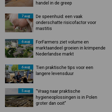
handel in de greep
7 aug
De speenhuid: een vaak
onderschatte risicofactor voor
mastitis
6 aug
ForFarmers ziet volume en
marktaandeel groeien in krimpende
Nederlandse markt
6 aug
Tien praktische tips voor een
langere levensduur
5 aug
“Vraag naar praktische
hygieneoplossingen is in Polen
groter dan ooit”