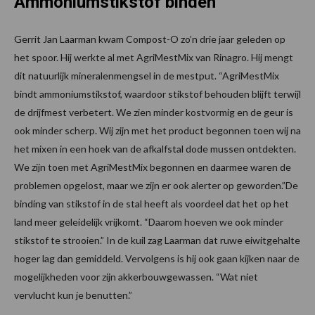
Ammoniumstikstof binden
Gerrit Jan Laarman kwam Compost-O zo’n drie jaar geleden op
het spoor. Hij werkte al met AgriMestMix van Rinagro. Hij mengt
dit natuurlijk mineralenmengsel in de mestput. “AgriMestMix
bindt ammoniumstikstof, waardoor stikstof behouden blijft terwijl
de drijfmest verbetert. We zien minder kostvormig en de geur is
ook minder scherp. Wij zijn met het product begonnen toen wij na
het mixen in een hoek van de afkalfstal dode mussen ontdekten.
We zijn toen met AgriMestMix begonnen en daarmee waren de
problemen opgelost, maar we zijn er ook alerter op geworden.”De
binding van stikstof in de stal heeft als voordeel dat het op het
land meer geleidelijk vrijkomt. “Daarom hoeven we ook minder
stikstof te strooien.” In de kuil zag Laarman dat ruwe eiwitgehalte
hoger lag dan gemiddeld. Vervolgens is hij ook gaan kijken naar de
mogelijkheden voor zijn akkerbouwgewassen. “Wat niet
vervlucht kun je benutten.”