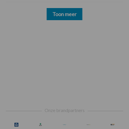
Toon meer
Footer
Onze brandpartners