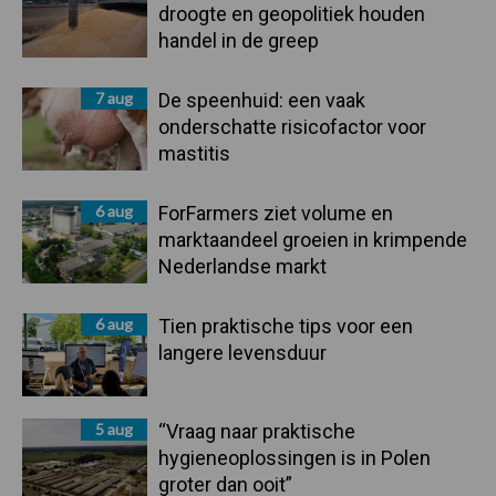
droogte en geopolitiek houden
handel in de greep
7 aug
De speenhuid: een vaak
onderschatte risicofactor voor
mastitis
6 aug
ForFarmers ziet volume en
marktaandeel groeien in krimpende
Nederlandse markt
6 aug
Tien praktische tips voor een
langere levensduur
5 aug
“Vraag naar praktische
hygieneoplossingen is in Polen
groter dan ooit”