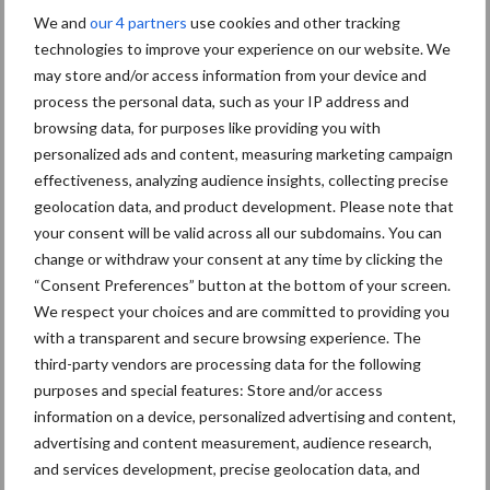
Grondstoffenmarkt blijft
We and
our 4 partners
use cookies and other tracking
grillig: droogte en
technologies to improve your experience on our website. We
geopolitiek houden handel
may store and/or access information from your device and
in de greep
process the personal data, such as your IP address and
browsing data, for purposes like providing you with
De speenhuid: een vaak
personalized ads and content, measuring marketing campaign
onderschatte risicofactor
effectiveness, analyzing audience insights, collecting precise
voor mastitis
geolocation data, and product development. Please note that
your consent will be valid across all our subdomains. You can
change or withdraw your consent at any time by clicking the
“Consent Preferences” button at the bottom of your screen.
ForFarmers ziet volume en
We respect your choices and are committed to providing you
marktaandeel groeien in
with a transparent and secure browsing experience. The
krimpende Nederlandse
third-party vendors are processing data for the following
markt
purposes and special features: Store and/or access
information on a device, personalized advertising and content,
advertising and content measurement, audience research,
Themapagina's
and services development, precise geolocation data, and