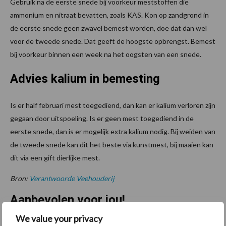
Gebruik na de eerste snede bij voorkeur meststoffen die
ammonium en nitraat bevatten, zoals KAS. Kon op zandgrond in
de eerste snede geen zwavel bemest worden, doe dat dan wel
voor de tweede snede. Dat geeft de hoogste opbrengst. Bemest
bij voorkeur binnen een week na het oogsten van een snede.
Advies kalium in bemesting
Is er half februari mest toegediend, dan kan er kalium verloren zijn
gegaan door uitspoeling. Is er geen mest toegediend in de
eerste snede, dan is er mogelijk extra kalium nodig. Bij weiden van
de tweede snede kan dit het beste via kunstmest, bij maaien kan
dit via een gift dierlijke mest.
Bron:
Verantwoorde Veehouderij
Aanbevolen voor jou!
We value your privacy