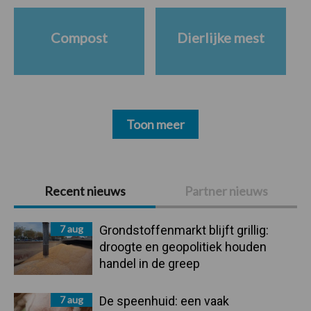
Compost
Dierlijke mest
Toon meer
Primaire
Recent nieuws
Partner nieuws
Sidebar
7 aug
Grondstoffenmarkt blijft grillig:
droogte en geopolitiek houden
handel in de greep
7 aug
De speenhuid: een vaak