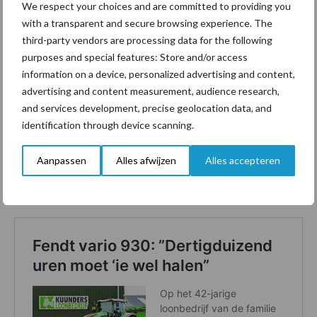
We respect your choices and are committed to providing you
nieuwste technologische ontwikkelingen en pas deze toe in
with a transparent and secure browsing experience. The
de praktijk.
third-party vendors are processing data for the following
purposes and special features: Store and/or access
Met deze tips en door gebruik te maken van
information on a device, personalized advertising and content,
ondersteuningsmogelijkheden die programma’s als Bemest op z’n
advertising and content measurement, audience research,
Best of een brancheorganisatie als Cumela bieden, kunnen
and services development, precise geolocation data, and
loonwerkers en boeren hun bemestingsresultaten aanzienlijk
identification through device scanning.
verbeteren en bijdragen aan een duurzamere landbouw.
Aanpassen
Alles afwijzen
Alles accepteren
Lees ook het artikel over Loonbedrijf Kuunders uit vakblad
de
Loonwerker
: Fendt vario 930:
“Dertigduizend uren moet íe wel
halen”
.