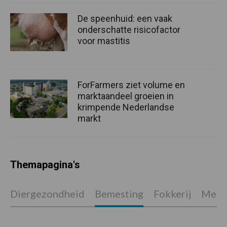
De speenhuid: een vaak
onderschatte risicofactor
voor mastitis
ForFarmers ziet volume en
marktaandeel groeien in
krimpende Nederlandse
markt
Themapagina's
Diergezondheid
Bemesting
Fokkerij
Melkv