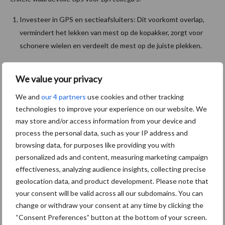
Investeer in GPS en sectieafsluiters: Dit voorkomt overlap,
vermindert het lekken van mest op de kopakker, zorgt voor
schonere wielen en verdeelt de mest op de juiste plekken.
Regelmatig onderhoud van machines: Zorg ervoor dat
We value your privacy
bemestingsmachines altijd in topconditie zijn. Versleten
onderdelen kunnen de kwaliteit van de bemesting aanzienlijk
We and
our 4 partners
use cookies and other tracking
verminderen.
technologies to improve your experience on our website. We
may store and/or access information from your device and
Bewustwording en training: Zorg dat zowel chauffeurs als
process the personal data, such as your IP address and
klanten goed geïnformeerd zijn over de instellingen en het
browsing data, for purposes like providing you with
gebruik van bemestingsmachines.
personalized ads and content, measuring marketing campaign
effectiveness, analyzing audience insights, collecting precise
Samenwerking en evaluatie: Werk nauw samen met klanten
geolocation data, and product development. Please note that
en evalueer regelmatig het eindresultaat om continue
your consent will be valid across all our subdomains. You can
verbetering te waarborgen.
change or withdraw your consent at any time by clicking the
“Consent Preferences” button at the bottom of your screen.
Technologische innovaties: Blijf op de hoogte van de