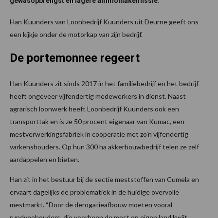
gewasopbrengst en lagere ammoniakemissie.
Han Kuunders van Loonbedrijf Kuunders uit Deurne geeft ons
een kijkje onder de motorkap van zijn bedrijf.
De portemonnee regeert
Han Kuunders zit sinds 2017 in het familiebedrijf en het bedrijf
heeft ongeveer vijfendertig medewerkers in dienst. Naast
agrarisch loonwerk heeft Loonbedrijf Kuunders ook een
transporttak en is ze 50 procent eigenaar van Kumac, een
mestverwerkingsfabriek in coöperatie met zo’n vijfendertig
varkenshouders. Op hun 300 ha akkerbouwbedrijf telen ze zelf
aardappelen en bieten.
Han zit in het bestuur bij de sectie meststoffen van Cumela en
ervaart dagelijks de problematiek in de huidige overvolle
mestmarkt. “Door de derogatieafbouw moeten vooral
rundveehouders, die voorheen de mest op eigen land kwijt