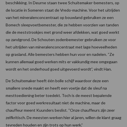
beschikking. In Deurne staan twee Schuitemaker-bemesters, op
de locatie in Someren staat de Vredo-machine. Voor het uitrijden
van het mineralenconcentraat op bouwland gebruiken ze een
Bomech sleepvoetbemester, die ze hebben voorzien van tanden
die de meststrookjes met grond weer afdekken, wat goed werkt
op zandgrond. De Schouten zodenbemester gebruiken ze voor
het uitrijden van mineralenconcentraat met lage hoeveelheden
op grasland. Alle bemesters hebben hun voor en nadelen. “Ze
kunnen allemaal goed werken mits er vakkundig mee omgegaan
wordt en het onderhoud goed uitgevoerd wordt”, vindt Han.
De Schuitemaker heeft één bolle schijf waardoor deze een
smallere snede maakt en heeft een voetje dat de sleuf na
mesttoediening beter toedekt. Toch is de meest bepalende
factor voor goed werkresultaat niet de machine, maar de
chauffeur meent Kuunders beslist. “Onze chauffeurs zijn zeer
zelfkritisch. De meesten werken hier al jaren, willen de klant graag
tevreden houden en zijn trots op hun werk.”