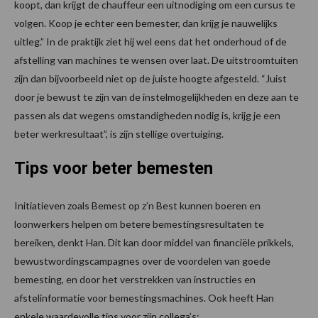
koopt, dan krijgt de chauffeur een uitnodiging om een cursus te
volgen. Koop je echter een bemester, dan krijg je nauwelijks
uitleg.” In de praktijk ziet hij wel eens dat het onderhoud of de
afstelling van machines te wensen over laat. De uitstroomtuiten
zijn dan bijvoorbeeld niet op de juiste hoogte afgesteld. “Juist
door je bewust te zijn van de instelmogelijkheden en deze aan te
passen als dat wegens omstandigheden nodig is, krijg je een
beter werkresultaat”, is zijn stellige overtuiging.
Tips voor beter bemesten
Initiatieven zoals Bemest op z’n Best kunnen boeren en
loonwerkers helpen om betere bemestingsresultaten te
bereiken, denkt Han. Dit kan door middel van financiële prikkels,
bewustwordingscampagnes over de voordelen van goede
bemesting, en door het verstrekken van instructies en
afstelinformatie voor bemestingsmachines. Ook heeft Han
enkele waardevolle tips voor zijn collega’s: