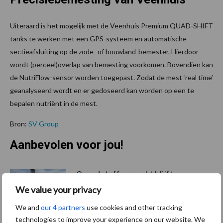
Uiteraard is het mogelijk met de Veenhuis Premium QUAD-SHIFT
tanks te werken met een GPS-systeem en automatische
sectieafsluiting op de zode- of bouwland-bemester. Hierdoor
wordt (perceel)overlap van bemesting voorkomen. Bovendien kan
de NutriFlow-sensor worden toegepast. Zodat de mest ‘real time’
geanalyseerd wordt en er gedoseerd kan worden op een te
bepalen nutriënt in de mest.
Bron:
SV Group
Aanbevolen voor jou!
Grondstoffenmarkt blijft
grillig: droogte en
We value your privacy
geopolitiek houden handel
in de greep
We and
our 4 partners
use cookies and other tracking
technologies to improve your experience on our website. We