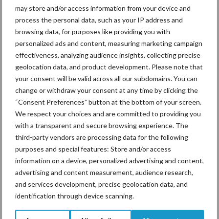
may store and/or access information from your device and
De speenhuid: een vaak
process the personal data, such as your IP address and
onderschatte risicofactor
browsing data, for purposes like providing you with
voor mastitis
personalized ads and content, measuring marketing campaign
effectiveness, analyzing audience insights, collecting precise
geolocation data, and product development. Please note that
your consent will be valid across all our subdomains. You can
ForFarmers ziet volume en
change or withdraw your consent at any time by clicking the
marktaandeel groeien in
“Consent Preferences” button at the bottom of your screen.
krimpende Nederlandse
markt
We respect your choices and are committed to providing you
with a transparent and secure browsing experience. The
third-party vendors are processing data for the following
purposes and special features: Store and/or access
Themapagina's
information on a device, personalized advertising and content,
advertising and content measurement, audience research,
and services development, precise geolocation data, and
Diergezondheid
Bemesting
Fokkerij
Melkv
identification through device scanning.