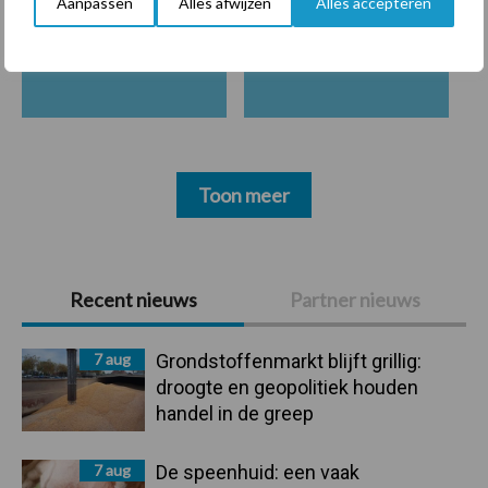
Aanpassen
Alles afwijzen
Alles accepteren
Compost
Dierlijke mest
Toon meer
Primaire
Recent nieuws
Partner nieuws
Sidebar
7 aug
Grondstoffenmarkt blijft grillig:
droogte en geopolitiek houden
handel in de greep
7 aug
De speenhuid: een vaak