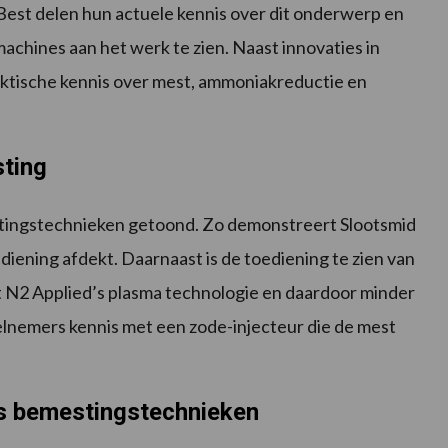
est delen hun actuele kennis over dit onderwerp en
machines aan het werk te zien. Naast innovaties in
ktische kennis over mest, ammoniakreductie en
sting
tingstechnieken getoond. Zo demonstreert Slootsmid
iening afdekt. Daarnaast is de toediening te zien van
et N2 Applied’s plasma technologie en daardoor minder
lnemers kennis met een zode-injecteur die de mest
’s bemestingstechnieken