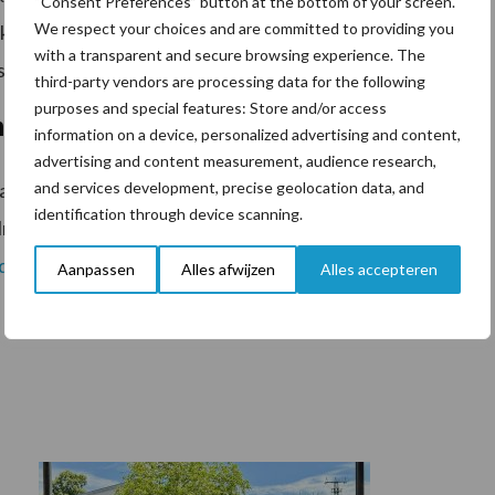
“Consent Preferences” button at the bottom of your screen.
We respect your choices and are committed to providing you
kader van ‘het nieuwe bemesten’ dieper in op de wijze
with a transparent and secure browsing experience. The
sten.
third-party vendors are processing data for the following
purposes and special features: Store and/or access
estingstechnieken
information on a device, personalized advertising and content,
advertising and content measurement, audience research,
and services development, precise geolocation data, and
 samenwerking met Netwerk Praktijkbedrijven, Koeien
identification through device scanning.
name aan de demo’s inclusief ontvangst met lunch is
drijven
.
Aanpassen
Alles afwijzen
Alles accepteren