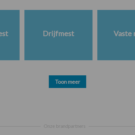
est
Drijfmest
Vaste 
Toon meer
Onze brandpartners