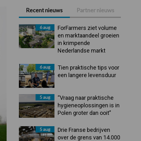
Recent nieuws
Partner nieuws
Primaire
Sidebar
6 aug
ForFarmers ziet volume
en marktaandeel groeien
in krimpende
Nederlandse markt
6 aug
Tien praktische tips voor
een langere levensduur
5 aug
“Vraag naar praktische
hygieneoplossingen is in
Polen groter dan ooit”
5 aug
Drie Franse bedrijven
over de grens van 14.000