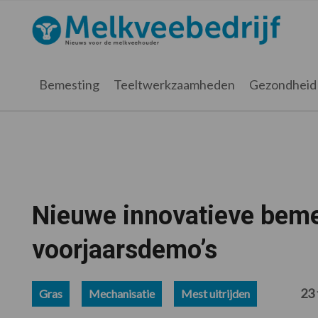
Spring
Door
Spring
Spring
naar
naar
naar
naar
Melkveebedrijf.nl
de
de
de
de
hoofdnavigatie
hoofd
eerste
voettekst
inhoud
sidebar
Bemesting
Teeltwerkzaamheden
Gezondheid
Nieuwe innovatieve beme
voorjaarsdemo’s
23 
Gras
Mechanisatie
Mest uitrijden