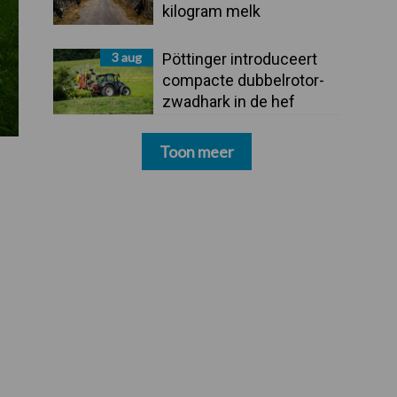
kilogram melk
3 aug
Pöttinger introduceert
compacte dubbelrotor-
zwadhark in de hef
Toon meer