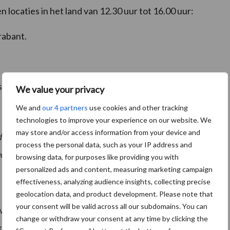
 locaties in het land van 12.30 uur tot 16.00 uur:
rabant.
streek, Gelderland.
We value your privacy
We and
our 4 partners
use cookies and other tracking
technologies to improve your experience on our website. We
may store and/or access information from your device and
en: 19 maart 2024.
process the personal data, such as your IP address and
den: 21 maart 2024.
browsing data, for purposes like providing you with
personalized ads and content, measuring marketing campaign
effectiveness, analyzing audience insights, collecting precise
geolocation data, and product development. Please note that
your consent will be valid across all our subdomains. You can
erk Praktijkbedrijven inzicht in de kuil van de
change or withdraw your consent at any time by clicking the
 kwaliteit van de kuil. Tijdens de bijeenkomst in