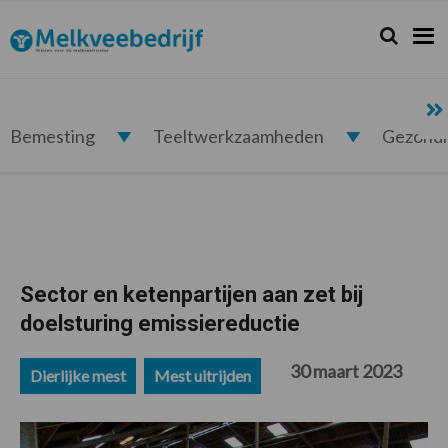
Spring
Door
Spring
Spring
naar
naar
naar
naar
Zoeken...
Zoek
Melkveebedrijf.nl
de
de
de
de
hoofdnavigatie
hoofd
eerste
voettekst
inhoud
sidebar
Bemesting
Teeltwerkzaamheden
Gezond
Sector en ketenpartijen aan zet bij
doelsturing emissiereductie
30 maart 2023
Dierlijke mest
Mest uitrijden