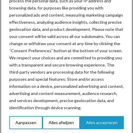
process the personal data, such as your IP address and
browsing data, for purposes like providing you with
personalized ads and content, measuring marketing campaign
effectiveness, analyzing audience insights, collecting precise
geolocation data, and product development. Please note that
“Vraag naar praktische
your consent will be valid across all our subdomains. You can
hygieneoplossingen is in
change or withdraw your consent at any time by clicking the
Polen groter dan ooit”
“Consent Preferences” button at the bottom of your screen.
We respect your choices and are committed to providing you
with a transparent and secure browsing experience. The
third-party vendors are processing data for the following
Themapagina's
purposes and special features: Store and/or access
information on a device, personalized advertising and content,
advertising and content measurement, audience research,
Diergezondheid
Bemesting
Fokkerij
Melkv
and services development, precise geolocation data, and
identification through device scanning.
Aanpassen
Alles afwijzen
Alles accepteren
Compost
Dierlijke mest