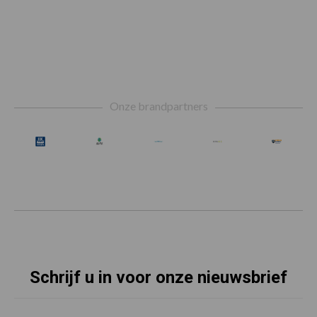
Footer
Onze brandpartners
Schrijf u in voor onze nieuwsbrief