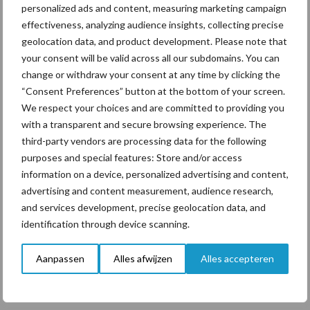
personalized ads and content, measuring marketing campaign
ForFarmers ziet volume en
marktaandeel groeien in
effectiveness, analyzing audience insights, collecting precise
krimpende Nederlandse
geolocation data, and product development. Please note that
markt
your consent will be valid across all our subdomains. You can
change or withdraw your consent at any time by clicking the
“Consent Preferences” button at the bottom of your screen.
We respect your choices and are committed to providing you
Themapagina's
with a transparent and secure browsing experience. The
third-party vendors are processing data for the following
Diergezondheid
Bemesting
Fokkerij
Melkv
purposes and special features: Store and/or access
information on a device, personalized advertising and content,
advertising and content measurement, audience research,
and services development, precise geolocation data, and
identification through device scanning.
Compost
Dierlijke mest
Aanpassen
Alles afwijzen
Alles accepteren