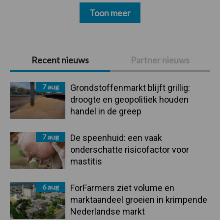
Toon meer
Primaire
Recent nieuws
Partner nieuws
Sidebar
7 aug
Grondstoffenmarkt blijft grillig:
droogte en geopolitiek houden
handel in de greep
7 aug
De speenhuid: een vaak
onderschatte risicofactor voor
mastitis
6 aug
ForFarmers ziet volume en
marktaandeel groeien in krimpende
Nederlandse markt