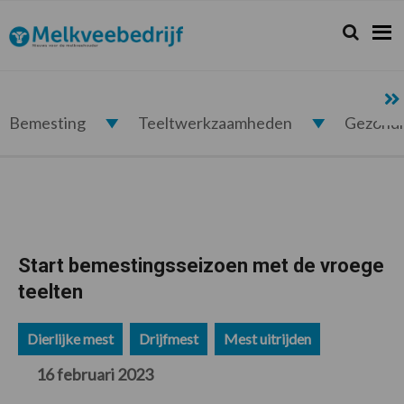
Spring
Door
Spring
Spring
naar
naar
naar
naar
Zoeken...
Zoek
Melkveebedrijf.nl
de
de
de
de
hoofdnavigatie
hoofd
eerste
voettekst
inhoud
sidebar
Bemesting
Teeltwerkzaamheden
Gezond
Start bemestingsseizoen met de vroege
teelten
Dierlijke mest
Drijfmest
Mest uitrijden
16 februari 2023