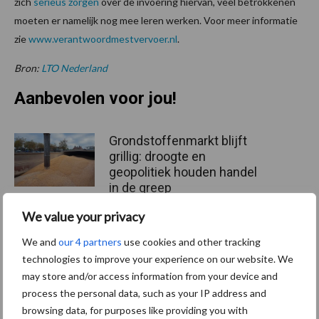
zich
serieus zorgen
over de invoering hiervan, veel betrokkenen
moeten er namelijk nog mee leren werken. Voor meer informatie
zie
www.verantwoordmestvervoer.nl
.
Bron:
LTO Nederland
Aanbevolen voor jou!
Grondstoffenmarkt blijft
grillig: droogte en
geopolitiek houden handel
in de greep
We value your privacy
De speenhuid: een vaak
We and
our 4 partners
use cookies and other tracking
onderschatte risicofactor
technologies to improve your experience on our website. We
voor mastitis
may store and/or access information from your device and
process the personal data, such as your IP address and
browsing data, for purposes like providing you with