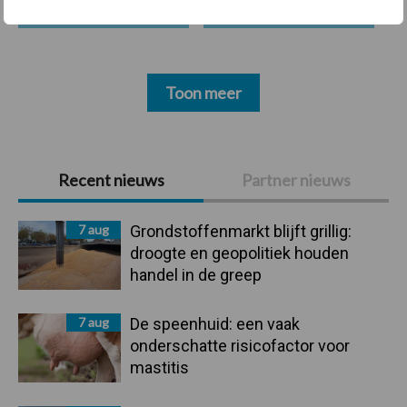
Toon meer
Primaire
Recent nieuws
Partner nieuws
Sidebar
7 aug
Grondstoffenmarkt blijft grillig:
droogte en geopolitiek houden
handel in de greep
7 aug
De speenhuid: een vaak
onderschatte risicofactor voor
mastitis