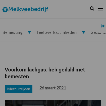
Spring
Door
Spring
Spring
naar
naar
naar
naar
Zoeken...
Zoek
Melkveebedrijf.nl
de
de
de
de
hoofdnavigatie
hoofd
eerste
voettekst
inhoud
sidebar
Bemesting
Teeltwerkzaamheden
Gezond
Voorkom lachgas: heb geduld met
bemesten
26 maart 2021
Mest uitrijden