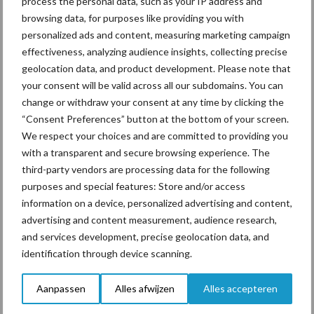
process the personal data, such as your IP address and
voor mastitis
browsing data, for purposes like providing you with
personalized ads and content, measuring marketing campaign
effectiveness, analyzing audience insights, collecting precise
ForFarmers ziet volume en
geolocation data, and product development. Please note that
marktaandeel groeien in
your consent will be valid across all our subdomains. You can
krimpende Nederlandse
change or withdraw your consent at any time by clicking the
markt
“Consent Preferences” button at the bottom of your screen.
We respect your choices and are committed to providing you
with a transparent and secure browsing experience. The
third-party vendors are processing data for the following
Themapagina's
purposes and special features: Store and/or access
information on a device, personalized advertising and content,
Diergezondheid
Bemesting
Fokkerij
Melkv
advertising and content measurement, audience research,
and services development, precise geolocation data, and
identification through device scanning.
Aanpassen
Alles afwijzen
Alles accepteren
Compost
Dierlijke mest