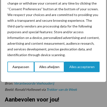
change or withdraw your consent at any time by clicking the
“Consent Preferences” button at the bottom of your screen.
Als je gaat bemesten, bemest dan op de percelen met de
We respect your choices and are committed to providing you
laagste mestgift tot dusver, op de percelen met naar
with a transparent and secure browsing experience. The
verwachting de laagste mineralisatie (de laagste NLV) en die
third-party vendors are processing data for the following
gepland zijn om te maaien.
purposes and special features: Store and/or access
information on a device, personalized advertising and content,
Zorg voor goed gemixte mest.
advertising and content measurement, audience research,
Anticipeer met de bijvoeding op gras met hoge eiwitgehalten.
and services development, precise geolocation data, and
identification through device scanning.
Doseer kleine giften en voeg water toe aan de mest.
Aanpassen
Alles afwijzen
Alles accepteren
Meer informatie: Wim Bussink, Zwier van de Vegte en Bert
Philipsen
Bron:
Verantwoorde Veehouderij
Beeld: Ronald Hollevoet via
Trekker van de Week
Aanbevolen voor jou!