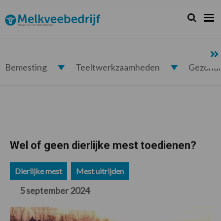
Spring
Door
Spring
Spring
naar
naar
naar
naar
Zoeken...
Zoek
Melkveebedrijf.nl
de
de
de
de
hoofdnavigatie
hoofd
eerste
voettekst
inhoud
sidebar
Bemesting
Teeltwerkzaamheden
Gezond
Wel of geen dierlijke mest toedienen?
Dierlijke mest
Mest uitrijden
5 september 2024