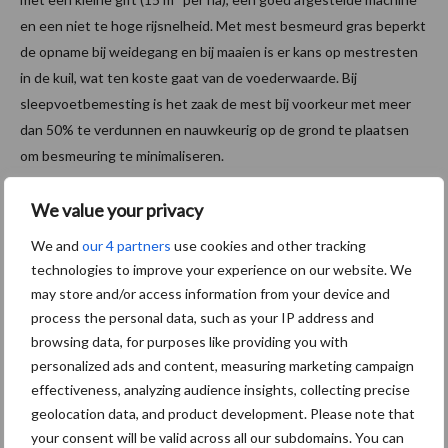
en een niet te hoge rijsnelheid. Met mest besmeurd gras beperkt
de opname bij weidegang en bij maaien is er kans op mestresten
in de kuil, wat ten koste gaat van de voederwaarde. Bij
sleepvoetbemesting is het zaak de mest bij voorkeur met meer
dan 50% te verdunnen en nauwkeurig op de grond te plaatsen
om besmeuring te minimaliseren.
Stikstofgehalte gras
We value your privacy
We and
our 4 partners
use cookies and other tracking
Dit najaar is er kans op vrij hoge N-gehalten in het gras door de
technologies to improve your experience on our website. We
hoge bodemmineralisatie en eventueel een laat uitgevoerde
may store and/or access information from your device and
bemesting met mest. Houd met de bijvoeding hier voldoende
process the personal data, such as your IP address and
rekening mee, door te kiezen voor eiwitarme producten met een
browsing data, for purposes like providing you with
hoger energieniveau. Een andere optie is om jongvee te laten
personalized ads and content, measuring marketing campaign
weiden op percelen die mest krijgen.
effectiveness, analyzing audience insights, collecting precise
geolocation data, and product development. Please note that
Tips bij bemesting met dierlijke mest
your consent will be valid across all our subdomains. You can