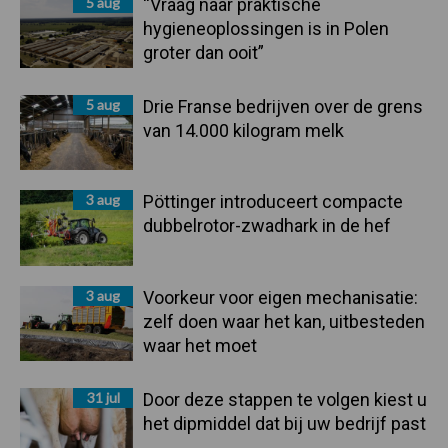
5 aug
“Vraag naar praktische
hygieneoplossingen is in Polen
groter dan ooit”
5 aug
Drie Franse bedrijven over de grens
van 14.000 kilogram melk
3 aug
Pöttinger introduceert compacte
dubbelrotor-zwadhark in de hef
3 aug
Voorkeur voor eigen mechanisatie:
zelf doen waar het kan, uitbesteden
waar het moet
31 jul
Door deze stappen te volgen kiest u
het dipmiddel dat bij uw bedrijf past