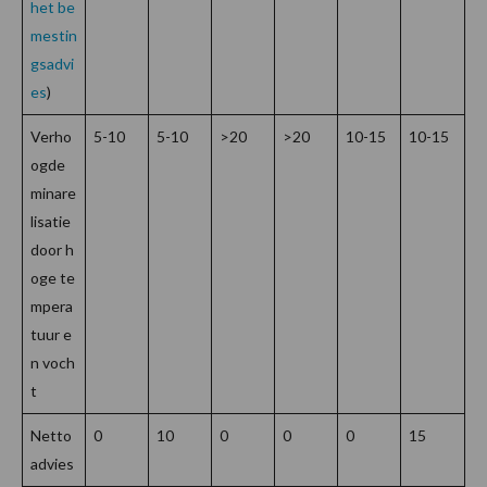
het be
mestin
gsadvi
es
)
Verho
5-10
5-10
>20
>20
10-15
10-15
ogde
minare
lisatie
door h
oge te
mpera
tuur e
n voch
t
Netto
0
10
0
0
0
15
advies