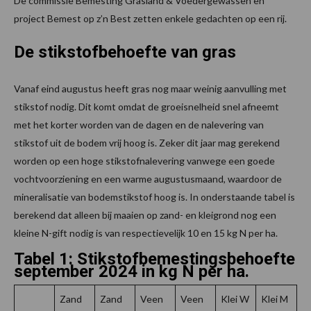
De commissie Bemesting Grasland & Voedergewassen en
project Bemest op z’n Best zetten enkele gedachten op een rij.
De stikstofbehoefte van gras
Vanaf eind augustus heeft gras nog maar weinig aanvulling met
stikstof nodig. Dit komt omdat de groeisnelheid snel afneemt
met het korter worden van de dagen en de nalevering van
stikstof uit de bodem vrij hoog is. Zeker dit jaar mag gerekend
worden op een hoge stikstofnalevering vanwege een goede
vochtvoorziening en een warme augustusmaand, waardoor de
mineralisatie van bodemstikstof hoog is. In onderstaande tabel is
berekend dat alleen bij maaien op zand- en kleigrond nog een
kleine N-gift nodig is van respectievelijk 10 en 15 kg N per ha.
Tabel 1: Stikstofbemestingsbehoefte
september 2024 in kg N per ha.
Zand
Zand
Veen
Veen
Klei W
Klei M