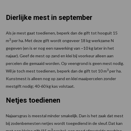
Dierlijke mest in september
Als je mest gaat toedienen, beperk dan de gift tot hooguit 15
3
m
per ha. Met deze gift wordt ongeveer 18 kg werkzame N
gegeven (en is er nog een nawerking van ~10 kg later in het
najaar). Geef de mest op zand en klei bij voorkeur alleen aan
percelen die gemaaid worden. Op veengrond is geen mest nodig.
3
Wil je toch mest toedienen, beperk dan de gift tot 10 m
per ha.
Kunstmest is alleen nog op zand en klei maaipercelen zonder
mestgift nodig; 40-60 kg kas volstaat.
Netjes toedienen
Najaarsgras is meestal minder smakelijk. Dan is het zaak dat mest
bij zodenbemesten netjes wordt toegediend in de sleuf. Dat kan
3
met een kleine gift (15 m
per ha), een goed afgestelde machine