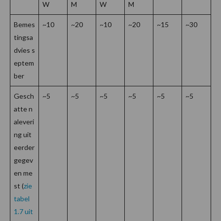
W
M
W
M
Bemes
~10
~20
~10
~20
~15
~30
tingsa
dvies s
eptem
ber
Gesch
~5
~5
~5
~5
~5
~5
atte n
aleveri
ng uit
eerder
gegev
en me
st (
zie
tabel
1.7 uit