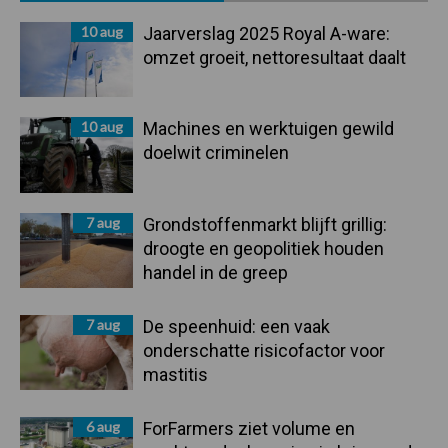
Sidebar
10 aug
Jaarverslag 2025 Royal A-ware:
omzet groeit, nettoresultaat daalt
10 aug
Machines en werktuigen gewild
doelwit criminelen
7 aug
Grondstoffenmarkt blijft grillig:
droogte en geopolitiek houden
handel in de greep
7 aug
De speenhuid: een vaak
onderschatte risicofactor voor
mastitis
6 aug
ForFarmers ziet volume en