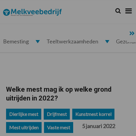
Spring
Door
Spring
Spring
naar
naar
naar
naar
Zoeken...
Zoek
Melkveebedrijf.nl
de
de
de
de
hoofdnavigatie
hoofd
eerste
voettekst
inhoud
sidebar
Bemesting
Teeltwerkzaamheden
Gezond
Welke mest mag ik op welke grond
uitrijden in 2022?
Dierlijke mest
Drijfmest
Kunstmest korrel
5 januari 2022
Mest uitrijden
Vaste mest