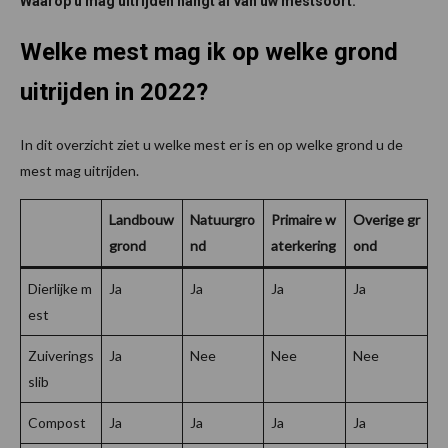
Waarop u mag uitrijden hangt af van uw mestsoort.
Welke mest mag ik op welke grond
uitrijden in 2022?
In dit overzicht ziet u welke mest er is en op welke grond u de
mest mag uitrijden.
Landbouw
Natuurgro
Primaire w
Overige gr
grond
nd
aterkering
ond
Dierlijke m
Ja
Ja
Ja
Ja
est
Zuiverings
Ja
Nee
Nee
Nee
slib
Compost
Ja
Ja
Ja
Ja