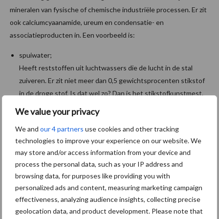
mineralen van fysische of chemische industriële processen. Er zit
ook calciumcyaanamide, ureum en condensatie- en
associatieproducten in. Een voorbeeld is:
spuiwater;
Heeft reststoffen uit luchtwassers die de lucht in de stal
zuiveren. Er zit niet meer dan 0,5 gewichtsprocenten stikstof
in de droge stof. Is dat wel zo? Dan is het stikstofkunstmest.
We value your privacy
Wat is herwonnen fosfaat?
We and
our 4 partners
use cookies and other tracking
technologies to improve your experience on our website. We
Dit bestaat uit dicalciumfosfaat en magnesiumammoniumfosfaat.
may store and/or access information from your device and
Die eerste komt vrij bij de zuivering van huishoudelijk, stedelijk of
process the personal data, such as your IP address and
industrieel afvalwater. Bij de zuivering van industrieel
browsing data, for purposes like providing you with
proceswater komt struviet vrij. Door struviet te pasteuriseren of
personalized ads and content, measuring marketing campaign
te drogen komt er magnesiumammoniumfosfaat vrij. Is de
effectiveness, analyzing audience insights, collecting precise
struviet ontstaan uit dierlijke mest? Dan valt de mest onder
geolocation data, and product development. Please note that
dierlijke mest.