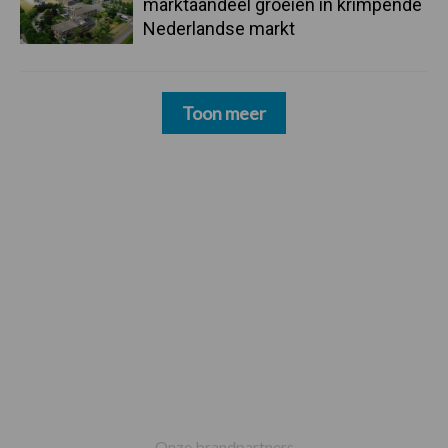
marktaandeel groeien in krimpende
Nederlandse markt
Toon meer
Footer
Onze brandpartners