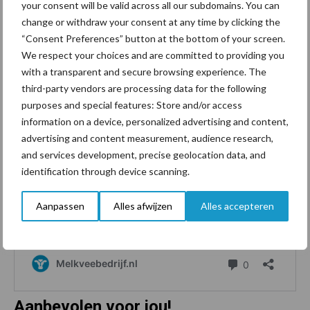
your consent will be valid across all our subdomains. You can
change or withdraw your consent at any time by clicking the
Bron:
RVO
“Consent Preferences” button at the bottom of your screen.
We respect your choices and are committed to providing you
Meer weten over mest uitrijden? Lees hier wanneer je mest mag
with a transparent and secure browsing experience. The
uitrijden in 2022.
third-party vendors are processing data for the following
purposes and special features: Store and/or access
information on a device, personalized advertising and content,
advertising and content measurement, audience research,
and services development, precise geolocation data, and
identification through device scanning.
Aanpassen
Alles afwijzen
Alles accepteren
Aanbevolen voor jou!