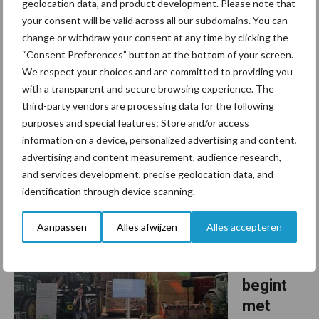
spuiwat
geolocation data, and product development. Please note that
your consent will be valid across all our subdomains. You can
er van
change or withdraw your consent at any time by clicking the
een
“Consent Preferences” button at the bottom of your screen.
varkens
We respect your choices and are committed to providing you
bedrijf
with a transparent and secure browsing experience. The
third-party vendors are processing data for the following
Sinds 2021 laat melkveehouder Bram Ploegmakers loonbedrijf
purposes and special features: Store and/or access
Ven Agra Service spuiwater uitrijden. Voor de eerste snede gras
information on a device, personalized advertising and content,
wordt er spuiwater in combinatie met urean uitgereden middels
advertising and content measurement, audience research,
and services development, precise geolocation data, and
spaakwielbemesten. De kunstmestprijzen ...
Lees meer
identification through device scanning.
23 april 2026
Emissie
Aanpassen
Alles afwijzen
Alles accepteren
arm
werken
begint
met