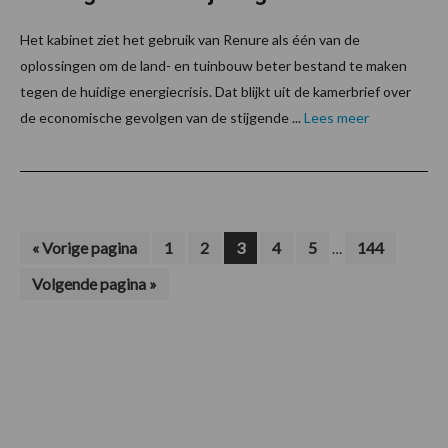
Het kabinet ziet het gebruik van Renure als één van de
oplossingen om de land- en tuinbouw beter bestand te maken
tegen de huidige energiecrisis. Dat blijkt uit de kamerbrief over
de economische gevolgen van de stijgende ...
Lees meer
Interim
Ga
Pagina
Pagina
Pagina
Pagina
Pagina
Pagina
«
Vorige pagina
1
2
3
4
5
144
…
naar
pagina's
Ga
Volgende pagina »
zijn
naar
weggelaten
Footer