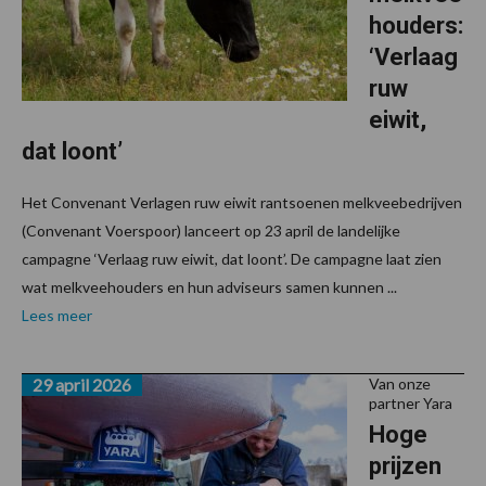
houders:
‘Verlaag
ruw
eiwit,
dat loont’
Het Convenant Verlagen ruw eiwit rantsoenen melkveebedrijven
(Convenant Voerspoor) lanceert op 23 april de landelijke
campagne ‘Verlaag ruw eiwit, dat loont’. De campagne laat zien
wat melkveehouders en hun adviseurs samen kunnen ...
Lees meer
29 april 2026
Van onze
partner Yara
Hoge
prijzen