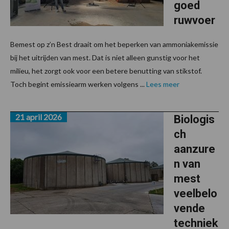
goed
ruwvoer
Bemest op z’n Best draait om het beperken van ammoniakemissie
bij het uitrijden van mest. Dat is niet alleen gunstig voor het
milieu, het zorgt ook voor een betere benutting van stikstof.
Toch begint emissiearm werken volgens ...
Lees meer
21 april 2026
Biologis
ch
aanzure
n van
mest
veelbelo
vende
techniek