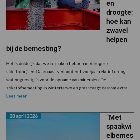
en
droogte:
hoe kan
zwavel
helpen
bij de bemesting?
Het is duidelijk dat we te maken hebben met hogere
stikstofprijzen. Daarnaast verloopt het voorjaar relatief droog,
wat ongunstig is voor de opname van mineralen. De
stikstofbemesting in wintertarwe en gras vraagt daarom extra ...
Lees meer
28 april 2026
“Met
spaakwi
elbemes