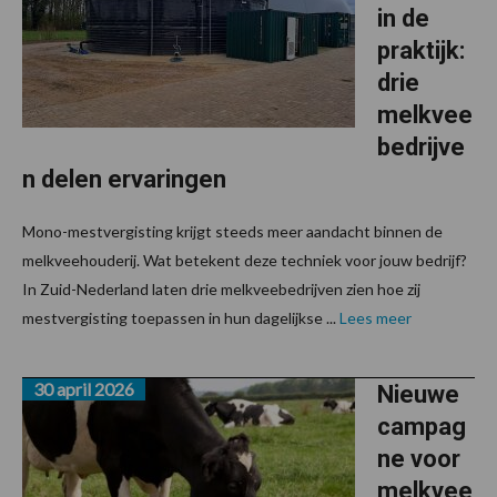
in de
praktijk:
drie
melkvee
bedrijve
n delen ervaringen
Mono-mestvergisting krijgt steeds meer aandacht binnen de
melkveehouderij. Wat betekent deze techniek voor jouw bedrijf?
In Zuid-Nederland laten drie melkveebedrijven zien hoe zij
mestvergisting toepassen in hun dagelijkse ...
Lees meer
30 april 2026
Nieuwe
campag
ne voor
melkvee