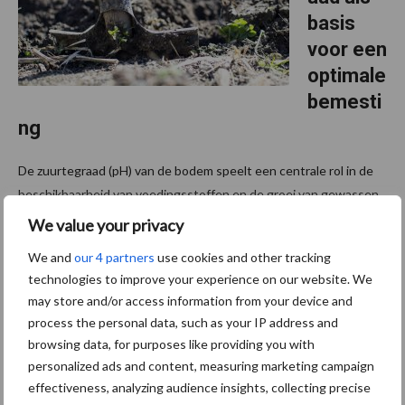
basis
voor een
optimale
bemesti
ng
De zuurtegraad (pH) van de bodem speelt een centrale rol in de
beschikbaarheid van voedingsstoffen en de groei van gewassen.
Daarom vormt het meten van de bodemtoestand via een
We value your privacy
bodemstaal een eerste stap in een gerichte ...
Lees meer
We and
our 4 partners
use cookies and other tracking
technologies to improve your experience on our website. We
23 april 2026
Spaakwi
may store and/or access information from your device and
process the personal data, such as your IP address and
elbemes
browsing data, for purposes like providing you with
ten met
personalized ads and content, measuring marketing campaign
urean en
effectiveness, analyzing audience insights, collecting precise