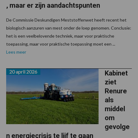
, maar er zijn aandachtspunten
De Commissie Deskundigen Meststoffenwet heeft recent het
biologisch aanzuren van mest onder de loep genomen. Conclusie:
het is een veelbelovende techniek, maar voor praktische
toepassing, maar voor praktische toepassing moet een ...
Lees meer
20 april 2026
Kabinet
ziet
Renure
als
middel
om
gevolge
n energiecrisis te lijf te gaan