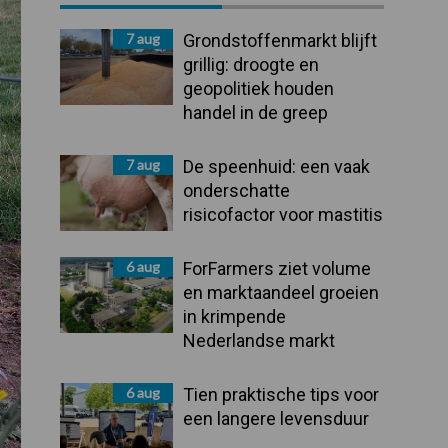
Sidebar
7 aug
Grondstoffenmarkt blijft
grillig: droogte en
geopolitiek houden
handel in de greep
7 aug
De speenhuid: een vaak
onderschatte
risicofactor voor mastitis
6 aug
ForFarmers ziet volume
en marktaandeel groeien
in krimpende
Nederlandse markt
6 aug
Tien praktische tips voor
een langere levensduur