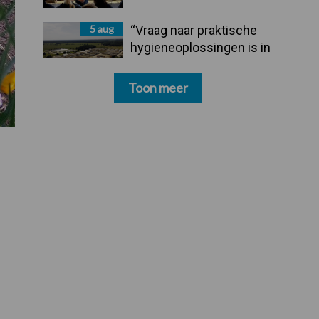
5 aug
“Vraag naar praktische
hygieneoplossingen is in
Polen groter dan ooit”
Toon meer