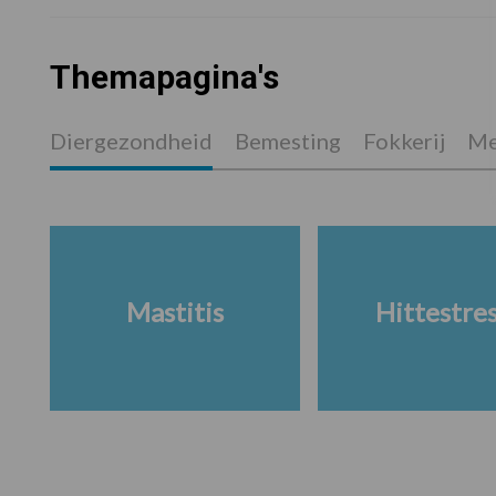
Themapagina's
Diergezondheid
Bemesting
Fokkerij
Me
Mastitis
Hittestre