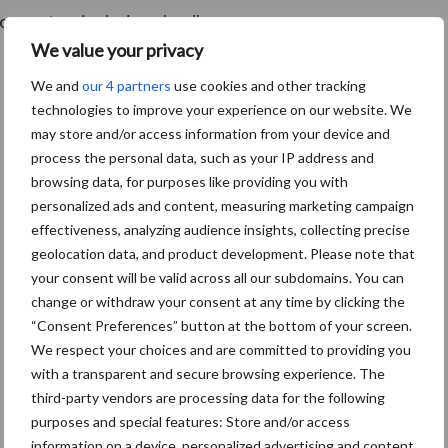
oor natuurinclusieve landbouw.
We value your privacy
We and
our 4 partners
use cookies and other tracking
technologies to improve your experience on our website. We
may store and/or access information from your device and
process the personal data, such as your IP address and
browsing data, for purposes like providing you with
personalized ads and content, measuring marketing campaign
effectiveness, analyzing audience insights, collecting precise
geolocation data, and product development. Please note that
your consent will be valid across all our subdomains. You can
change or withdraw your consent at any time by clicking the
“Consent Preferences” button at the bottom of your screen.
We respect your choices and are committed to providing you
with a transparent and secure browsing experience. The
third-party vendors are processing data for the following
De speenhuid: een vaak onderschatte
purposes and special features: Store and/or access
risicofactor voor mastitis
information on a device, personalized advertising and content,