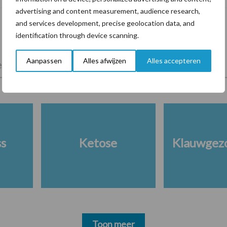
advertising and content measurement, audience research,
and services development, precise geolocation data, and
identification through device scanning.
Aanpassen
Alles afwijzen
Alles accepteren
lkveebedrijf
Veevoer
Wet en regelgeving
ss
Ketose
Klauwgez
Toon meer