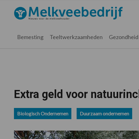
Spring
Door
Spring
Spring
naar
naar
naar
naar
Melkveebedrijf.nl
de
de
de
de
hoofdnavigatie
hoofd
eerste
voettekst
inhoud
sidebar
Bemesting
Teeltwerkzaamheden
Gezondheid
Extra geld voor natuurin
Biologisch Ondernemen
Duurzaam ondernemen