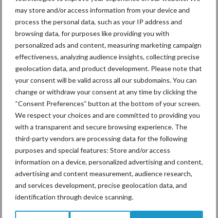
may store and/or access information from your device and
process the personal data, such as your IP address and
Mastitis
Hittestress
browsing data, for purposes like providing you with
personalized ads and content, measuring marketing campaign
effectiveness, analyzing audience insights, collecting precise
geolocation data, and product development. Please note that
your consent will be valid across all our subdomains. You can
Toon meer
change or withdraw your consent at any time by clicking the
“Consent Preferences” button at the bottom of your screen.
We respect your choices and are committed to providing you
with a transparent and secure browsing experience. The
Primaire
Recent nieuws
Partner nieuws
third-party vendors are processing data for the following
Sidebar
purposes and special features: Store and/or access
information on a device, personalized advertising and content,
7 aug
Grondstoffenmarkt blijft grillig:
advertising and content measurement, audience research,
droogte en geopolitiek houden
and services development, precise geolocation data, and
handel in de greep
identification through device scanning.
7 aug
De speenhuid: een vaak