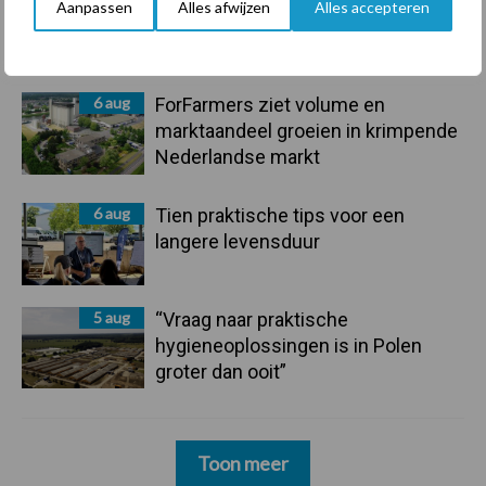
Aanpassen
Alles afwijzen
Alles accepteren
onderschatte risicofactor voor
mastitis
6 aug
ForFarmers ziet volume en
marktaandeel groeien in krimpende
Nederlandse markt
6 aug
Tien praktische tips voor een
langere levensduur
5 aug
“Vraag naar praktische
hygieneoplossingen is in Polen
groter dan ooit”
Toon meer