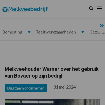
Spring
Door
Spring
Spring
naar
naar
naar
naar
Zoeken...
Zoek
Melkveebedrijf.nl
de
de
de
de
hoofdnavigatie
hoofd
eerste
voettekst
inhoud
sidebar
Bemesting
Teeltwerkzaamheden
Gezond
Melkveehouder Warner over het gebruik
van Bovaer op zijn bedrijf
31 mei 2024
Duurzaam ondernemen