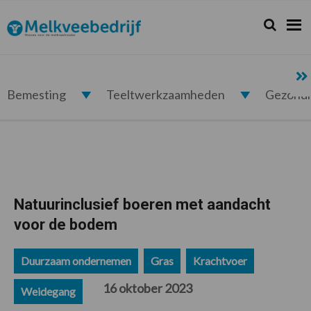
Spring
Door
Spring
Spring
naar
naar
naar
naar
Zoeken...
Zoek
Melkveebedrijf.nl
de
de
de
de
hoofdnavigatie
hoofd
eerste
voettekst
inhoud
sidebar
Bemesting
Teeltwerkzaamheden
Gezond
Natuurinclusief boeren met aandacht
voor de bodem
Duurzaam ondernemen
Gras
Krachtvoer
16 oktober 2023
Weidegang