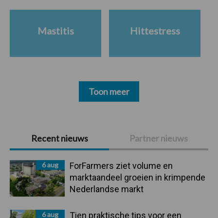
Mastitis
Hittestress
Toon meer
Primaire
Recent nieuws
Partner nieuws
Sidebar
6 aug
ForFarmers ziet volume en
marktaandeel groeien in krimpende
Nederlandse markt
6 aug
Tien praktische tips voor een