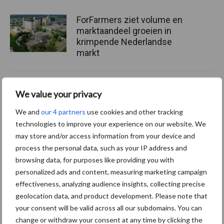
ForFarmers ziet volume en
marktaandeel groeien in
krimpende Nederlandse
markt
Tien praktische tips voor
We value your privacy
een langere levensduur
We and
our 4 partners
use cookies and other tracking
technologies to improve your experience on our website. We
may store and/or access information from your device and
process the personal data, such as your IP address and
“Vraag naar praktische
browsing data, for purposes like providing you with
hygieneoplossingen is in
personalized ads and content, measuring marketing campaign
Polen groter dan ooit”
effectiveness, analyzing audience insights, collecting precise
geolocation data, and product development. Please note that
your consent will be valid across all our subdomains. You can
change or withdraw your consent at any time by clicking the