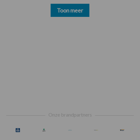
Toon meer
Footer
Onze brandpartners