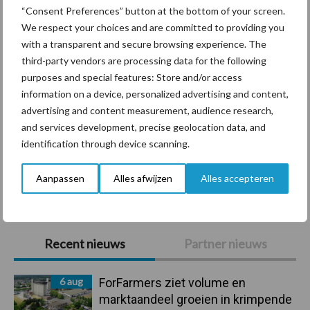
Diergezondheid
Bemesting
Fokkerij
Melkv
“Consent Preferences” button at the bottom of your screen.
We respect your choices and are committed to providing you
with a transparent and secure browsing experience. The
third-party vendors are processing data for the following
purposes and special features: Store and/or access
Mastitis
Hittestress
information on a device, personalized advertising and content,
advertising and content measurement, audience research,
and services development, precise geolocation data, and
identification through device scanning.
Toon meer
Aanpassen
Alles afwijzen
Alles accepteren
Primaire
Recent nieuws
Partner nieuws
Sidebar
6 aug
ForFarmers ziet volume en
marktaandeel groeien in krimpende