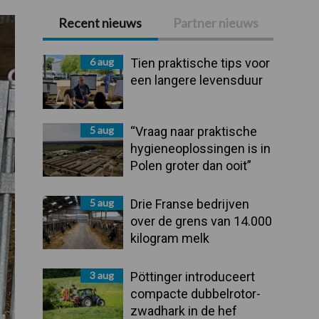
Recent nieuws
Partner nieuws
Primaire
Sidebar
6 aug
Tien praktische tips voor
een langere levensduur
5 aug
“Vraag naar praktische
hygieneoplossingen is in
Polen groter dan ooit”
5 aug
Drie Franse bedrijven
over de grens van 14.000
kilogram melk
3 aug
Pöttinger introduceert
compacte dubbelrotor-
zwadhark in de hef