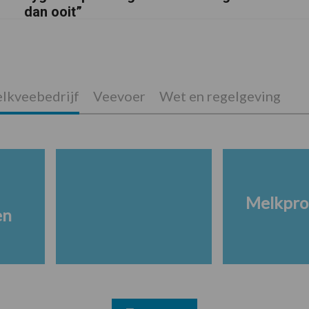
dan ooit”
lkveebedrijf
Veevoer
Wet en regelgeving
Melkpro
en