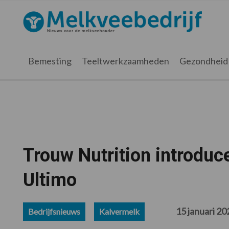
Spring
Door
Spring
Spring
naar
naar
naar
naar
Melkveebedrijf.nl
de
de
de
de
hoofdnavigatie
hoofd
eerste
voettekst
inhoud
sidebar
Bemesting
Teeltwerkzaamheden
Gezondheid
Trouw Nutrition introduc
Ultimo
15 januari 20
Bedrijfsnieuws
Kalvermelk