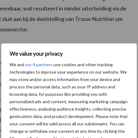
embaar, wat resulteert in minder uitscheiding via de
sluit aan bij de doelstelling van Trouw Nutrition om
dbouwsector.
We value your privacy
ayfo Ultimo krijgen, gezonder zijn en minder last
We and
our 4 partners
use cookies and other tracking
technologies to improve your experience on our website. We
ee. Daarnaast nemen ze meer startvoer op, wat leidt
may store and/or access information from your device and
 gezondheids- en voergerelateerde kosten.
process the personal data, such as your IP address and
browsing data, for purposes like providing you with
minants bij Trouw Nutrition, licht toe: ‘Sprayfo Ultimo
personalized ads and content, measuring marketing campaign
eunen in de cruciale eerste levensfase. Dankzij de
effectiveness, analyzing audience insights, collecting precise
geolocation data, and product development. Please note that
len biedt Sprayfo een effectieve manier om kalveren
your consent will be valid across all our subdomains. You can
n veerkrachtige veestapels en lagere vervagingskosten
change or withdraw your consent at any time by clicking the