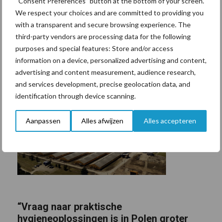
“Consent Preferences” button at the bottom of your screen.
We respect your choices and are committed to providing you
with a transparent and secure browsing experience. The
third-party vendors are processing data for the following
purposes and special features: Store and/or access
information on a device, personalized advertising and content,
advertising and content measurement, audience research,
and services development, precise geolocation data, and
identification through device scanning.
Aanpassen
Alles afwijzen
Alles accepteren
“Vraag naar praktische
hygieneoplossingen is in Polen groter