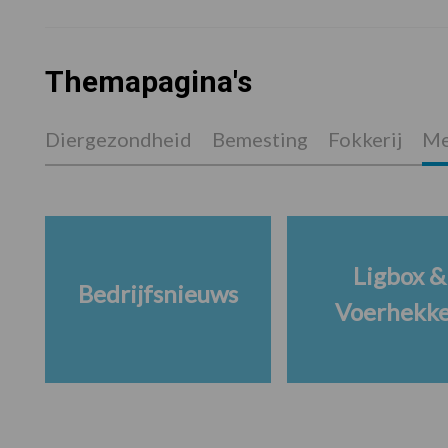
Themapagina's
Diergezondheid
Bemesting
Fokkerij
Me
Ligbox &
Bedrijfsnieuws
Voerhekk